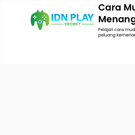
Skip
Cara Mu
to
Menan
content
Pelajari cara mu
peluang kemena