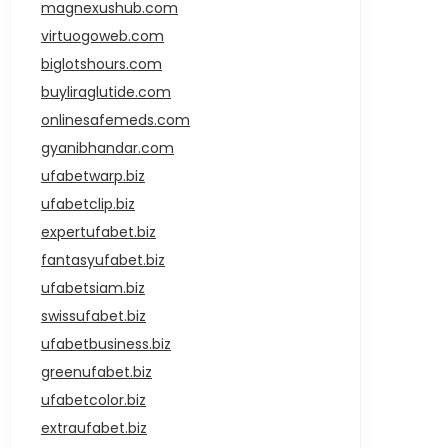
magnexushub.com
virtuogoweb.com
biglotshours.com
buyliraglutide.com
onlinesafemeds.com
gyanibhandar.com
ufabetwarp.biz
ufabetclip.biz
expertufabet.biz
fantasyufabet.biz
ufabetsiam.biz
swissufabet.biz
ufabetbusiness.biz
greenufabet.biz
ufabetcolor.biz
extraufabet.biz