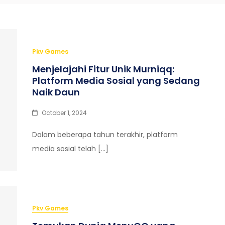
Pkv Games
Menjelajahi Fitur Unik Murniqq:
Platform Media Sosial yang Sedang
Naik Daun
October 1, 2024
Dalam beberapa tahun terakhir, platform
media sosial telah […]
Pkv Games