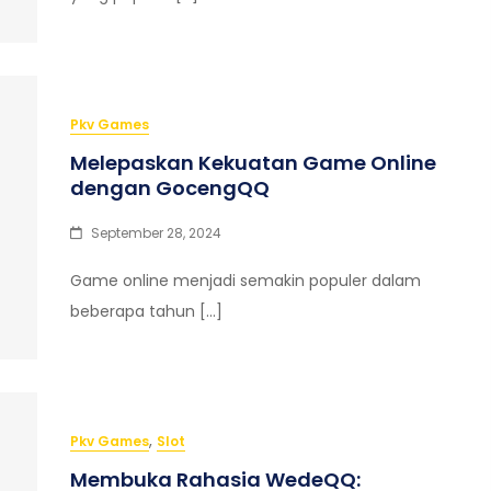
Pkv Games
Melepaskan Kekuatan Game Online
dengan GocengQQ
September 28, 2024
Game online menjadi semakin populer dalam
beberapa tahun […]
,
Pkv Games
Slot
Membuka Rahasia WedeQQ: