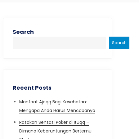
Search
Search
Recent Posts
Manfaat Ajoqq Bagi Kesehatan:
Mengapa Anda Harus Mencobanya
Rasakan Sensasi Poker di Ituqq –
Dimana Keberuntungan Bertemu