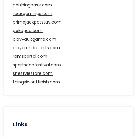
phishingbase.com
racegamings.com
primejackpotstay.com
pokugaa.com
playvaultgame.com
playgrandresorts.com
romsportal.com
sportsdocfestival.com
shestylestore.com
thingsiwontfinish.com
Links