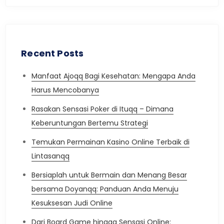
Recent Posts
Manfaat Ajoqq Bagi Kesehatan: Mengapa Anda
Harus Mencobanya
Rasakan Sensasi Poker di Ituqq – Dimana
Keberuntungan Bertemu Strategi
Temukan Permainan Kasino Online Terbaik di
Lintasanqq
Bersiaplah untuk Bermain dan Menang Besar
bersama Doyanqq: Panduan Anda Menuju
Kesuksesan Judi Online
Dari Board Game hingga Sensasi Online: