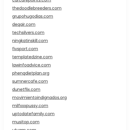
carcarepoints.com
thedoodlebreeders.com
grupohugodias.com
deqair.com
techsilvers.com
ningkatinskill.com
fivsport.com
templatedzine.com
lawinfoadvice.com
phenqdietplan.org
sumnercafe.com
dunetflix.com
movimientoindignados.org
milfxxxpussy.com
uptodatefamily.com
musitop.com