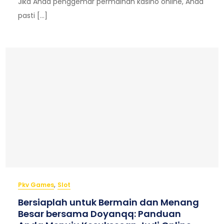
Jika Anda penggemar permainan kasino online, Anda
pasti […]
,
Pkv Games
Slot
Bersiaplah untuk Bermain dan Menang
Besar bersama Doyanqq: Panduan