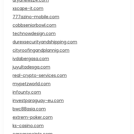
aryanews24.com
xscape-it.com
777azino-mobile.com
cobbseniorbowl.com
technowdesign.com
durexsecurityandshipping.com
cityroofingandplannig.com
ivdabergasa.com
juyultadesga.com
real-crypto-services.com
mypetzworld.com
infounty.com
investparaguay-eu.com
bwc88asia.com
extrem-poker.com
ks-casino.com