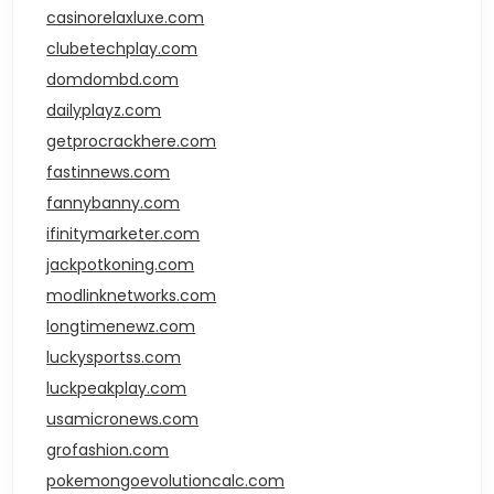
casinorelaxluxe.com
clubetechplay.com
domdombd.com
dailyplayz.com
getprocrackhere.com
fastinnews.com
fannybanny.com
ifinitymarketer.com
jackpotkoning.com
modlinknetworks.com
longtimenewz.com
luckysportss.com
luckpeakplay.com
usamicronews.com
grofashion.com
pokemongoevolutioncalc.com