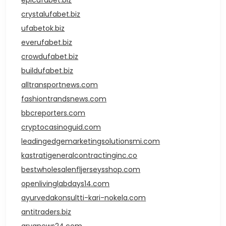
epicufabet.biz
crystalufabet.biz
ufabetok.biz
everufabet.biz
crowdufabet.biz
buildufabet.biz
alltransportnews.com
fashiontrandsnews.com
bbcreporters.com
cryptocasinoguid.com
leadingedgemarketingsolutionsmi.com
kastratigeneralcontractinginc.co
bestwholesalenfljerseysshop.com
openlivinglabdays14.com
ayurvedakonsultti-kari-nokela.com
antitraders.biz