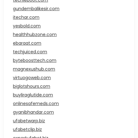
techieboot.com
gundembalikesir.com
itechar.com
yesbold.com
healthhubzone.com
ebaraat.com
techjuiced.com
byteboosttech.com
magnexushub.com
virtuogoweb.com
biglotshours.com
buyliraglutide.com
onlinesafemeds.com
gyanibhandar.com
ufabetwarp.biz
ufabetclip.biz