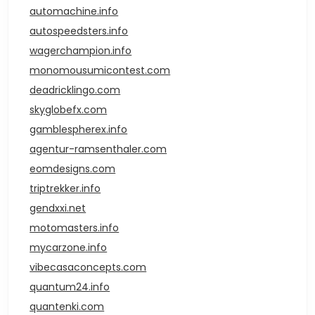
automachine.info
autospeedsters.info
wagerchampion.info
monomousumicontest.com
deadricklingo.com
skyglobefx.com
gamblespherex.info
agentur-ramsenthaler.com
eomdesigns.com
triptrekker.info
gendxxi.net
motomasters.info
mycarzone.info
vibecasaconcepts.com
quantum24.info
quantenki.com