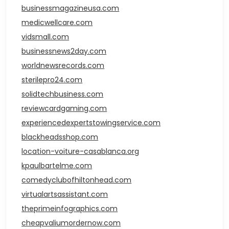
businessmagazineusa.com
medicwellcare.com
vidsmall.com
businessnews2day.com
worldnewsrecords.com
sterilepro24.com
solidtechbusiness.com
reviewcardgaming.com
experiencedexpertstowingservice.com
blackheadsshop.com
location-voiture-casablanca.org
kpaulbartelme.com
comedyclubofhiltonhead.com
virtualartsassistant.com
theprimeinfographics.com
cheapvaliumordernow.com