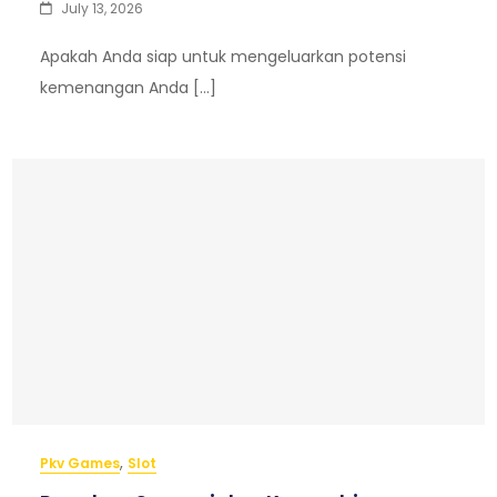
July 13, 2026
Apakah Anda siap untuk mengeluarkan potensi
kemenangan Anda […]
,
Pkv Games
Slot