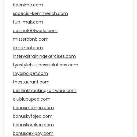
beenime.com
sodecia-kemmerich.com
fun-mak.com
casino888world.com
misterdbnb.com
jkmezcal.com
intervaltrainingexercises.com
tyestylebusinesssolutions.com
royalpoipet.com
thestaurant.com
bestlinktrackingsoftware.com
clublubupoo.com
bonusmazijeu.com
bonuskyfojea.com
bonuskorokee.com
bonusgexipoy.com