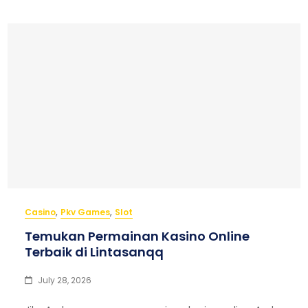
,
,
Casino
Pkv Games
Slot
Temukan Permainan Kasino Online
Terbaik di Lintasanqq
July 28, 2026