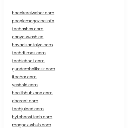
baeckereiweber.com
peoplemagazine.info
techashes.com
canyouwash.co
havadisantalya.com
techdtimes.com
techieboot.com
gundembalikesir.com
itechar.com
yesbold.com
healthhubzone.com
ebaraat.com
techjuiced.com
byteboosttech.com
magnexushub.com