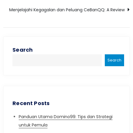
navigation
Menjelajahi Kegagalan dan Peluang CeBanQQ: A Review
Search
Search
Recent Posts
Panduan Utama Domino99: Tips dan Strategi
untuk Pemula