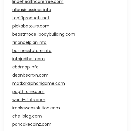
lindehealthcarefree.com
allbusinessjobs.info
top10products.net
pickabatours.com
beastmode-bodybuilding.com
financelplan.info
businessfuture.info
infojudibet.com
cbdmap.info
deanbeanxn.com
matkarajdhanigame.com
popthrone.com
world-slots.com
imakewebsolution.com
che-blog.com
pancakecoinz.com