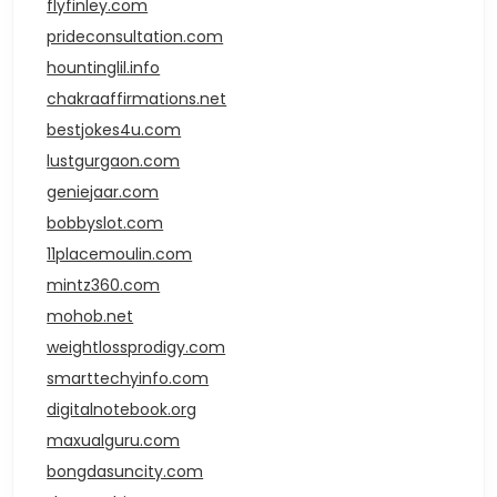
flyfinley.com
prideconsultation.com
hountinglil.info
chakraaffirmations.net
bestjokes4u.com
lustgurgaon.com
geniejaar.com
bobbyslot.com
11placemoulin.com
mintz360.com
mohob.net
weightlossprodigy.com
smarttechyinfo.com
digitalnotebook.org
maxualguru.com
bongdasuncity.com