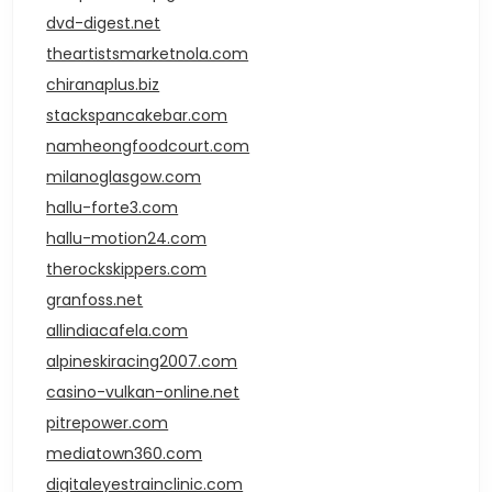
dvd-digest.net
theartistsmarketnola.com
chiranaplus.biz
stackspancakebar.com
namheongfoodcourt.com
milanoglasgow.com
hallu-forte3.com
hallu-motion24.com
therockskippers.com
granfoss.net
allindiacafela.com
alpineskiracing2007.com
casino-vulkan-online.net
pitrepower.com
mediatown360.com
digitaleyestrainclinic.com