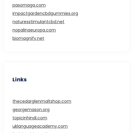
pasomaga.com
impactgardencbdgummies.org
naturesstimulantcbd.net
nopalinaeuropa.com
biomagnify.net
Links
thecedarglenmaltshop.com
georgemason.org
topicinhindi.com
uklanguageacademy.com