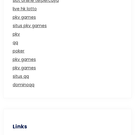
slot online terpercaya
live hk lotto
pkv games
situs pkv games
pkv
qq
poker
pkv games
pkv games
situs qq
dominoqq
Links