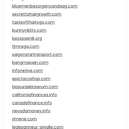
bloemenbezorgenvandaag.com
secrettohairgrowth.com
tasteofthaitogo.com
bunnynkitty.com
bezopasnik.org
fjmnxga.com
saigonstartransport.com
bangmaxwin.com
infonetive.com
epictacoshop.com
biopuraskinserum.com
californiafinances.info
canadafinance.info
nevadamoney.info
rimene.com
ledepanneur-pigalle.com