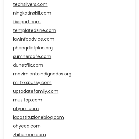
techsilvers.com
ningkatinskill.com
fivsport.com
templatedzine.com
lawinfoadvice.com
phenqdietplan.org
sumnercafe.com
dunetflix.com
movimientoindignados.org
milfxxxpussy.com
uptodatefamily.com
musitop.com
utyam.com
lacostituzioneblog.com
ohyeea.com
zhitiemoe.com