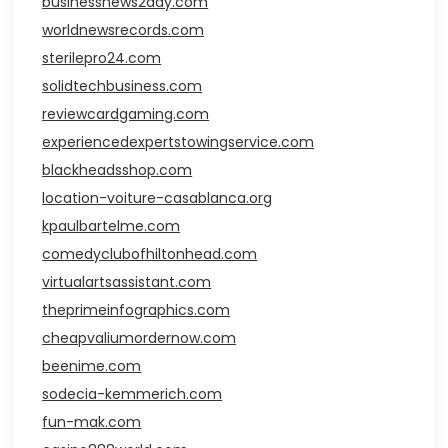
businessnews2day.com
worldnewsrecords.com
sterilepro24.com
solidtechbusiness.com
reviewcardgaming.com
experiencedexpertstowingservice.com
blackheadsshop.com
location-voiture-casablanca.org
kpaulbartelme.com
comedyclubofhiltonhead.com
virtualartsassistant.com
theprimeinfographics.com
cheapvaliumordernow.com
beenime.com
sodecia-kemmerich.com
fun-mak.com