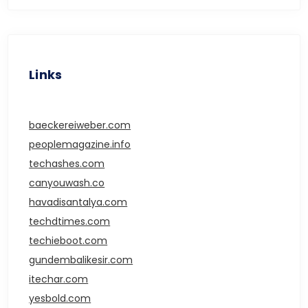
Links
baeckereiweber.com
peoplemagazine.info
techashes.com
canyouwash.co
havadisantalya.com
techdtimes.com
techieboot.com
gundembalikesir.com
itechar.com
yesbold.com