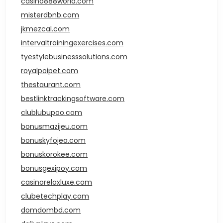
casino888world.com
misterdbnb.com
jkmezcal.com
intervaltrainingexercises.com
tyestylebusinesssolutions.com
royalpoipet.com
thestaurant.com
bestlinktrackingsoftware.com
clublubupoo.com
bonusmazijeu.com
bonuskyfojea.com
bonuskorokee.com
bonusgexipoy.com
casinorelaxluxe.com
clubetechplay.com
domdombd.com