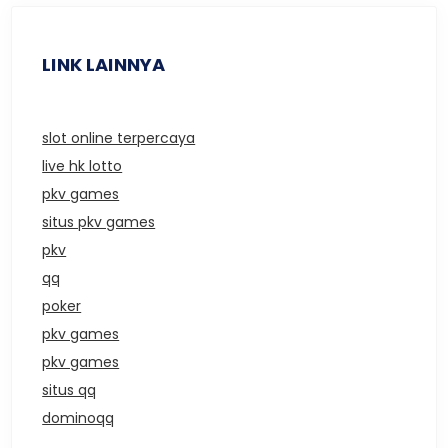
LINK LAINNYA
slot online terpercaya
live hk lotto
pkv games
situs pkv games
pkv
qq
poker
pkv games
pkv games
situs qq
dominoqq