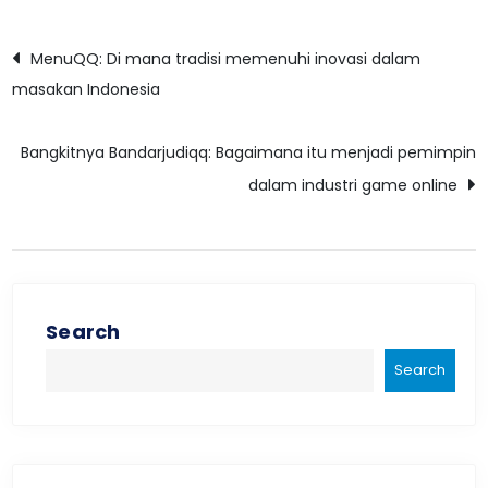
Post
MenuQQ: Di mana tradisi memenuhi inovasi dalam
masakan Indonesia
navigation
Bangkitnya Bandarjudiqq: Bagaimana itu menjadi pemimpin
dalam industri game online
Search
Search