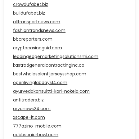
crowdufabet.biz
buildufabet.biz
alltransportnews.com
fashiontrandsnews.com
bbcreporters.com
cryptocasinoguid.com
leadingedgemarketingsolutionsmi.com
kastratigeneralcontractinginc.co
bestwholesalenfljerseysshop.com
openlivinglabdays14.com
ayurvedakonsultti-kari-nokela.com
antitraders.biz
aryanews24.com
xscape-it.com
777azino-mobile.com
cobbseniorbowl.com