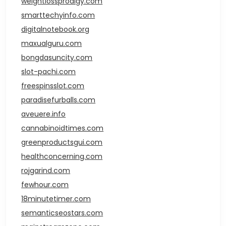
weightlossprodigy.com
smarttechyinfo.com
digitalnotebook.org
maxualguru.com
bongdasuncity.com
slot-pachi.com
freespinsslot.com
paradisefurballs.com
aveuere.info
cannabinoidtimes.com
greenproductsgui.com
healthconcerning.com
rojgarind.com
fewhour.com
18minutetimer.com
semanticseostars.com