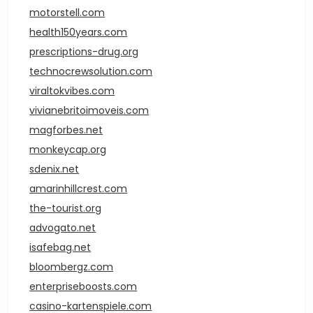
motorstell.com
health150years.com
prescriptions-drug.org
technocrewsolution.com
viraltokvibes.com
vivianebritoimoveis.com
magforbes.net
monkeycap.org
sdenix.net
amarinhillcrest.com
the-tourist.org
advogato.net
isafebag.net
bloombergz.com
enterpriseboosts.com
casino-kartenspiele.com