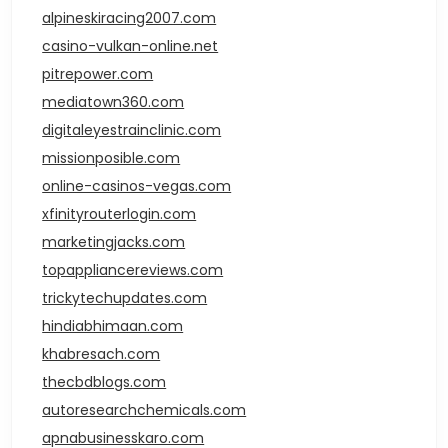
alpineskiracing2007.com
casino-vulkan-online.net
pitrepower.com
mediatown360.com
digitaleyestrainclinic.com
missionposible.com
online-casinos-vegas.com
xfinityrouterlogin.com
marketingjacks.com
topappliancereviews.com
trickytechupdates.com
hindiabhimaan.com
khabresach.com
thecbdblogs.com
autoresearchchemicals.com
apnabusinesskaro.com