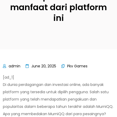
manfaat dari platform
ini
June 20, 2025
Pkv Games
[ad_1]
Di dunia perdagangan dan investasi online, ada banyak
platform yang tersedia untuk dipilih pengguna. Salah satu
platform yang telah mendapatkan pengakuan dan
popularitas dalam beberapa tahun terakhir adalah MurniQQ.
Apa yang membedakan MurniQQ dari para pesaingnya?