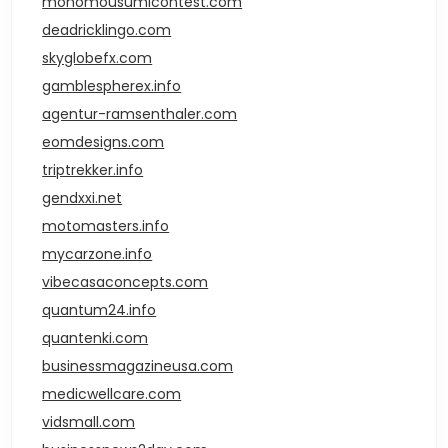
monomousumicontest.com
deadricklingo.com
skyglobefx.com
gamblespherex.info
agentur-ramsenthaler.com
eomdesigns.com
triptrekker.info
gendxxi.net
motomasters.info
mycarzone.info
vibecasaconcepts.com
quantum24.info
quantenki.com
businessmagazineusa.com
medicwellcare.com
vidsmall.com