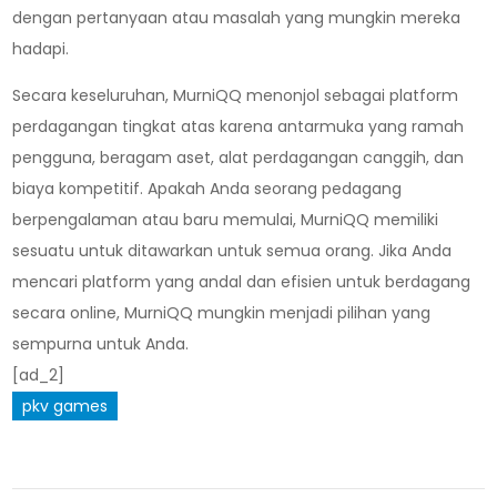
dengan pertanyaan atau masalah yang mungkin mereka
hadapi.
Secara keseluruhan, MurniQQ menonjol sebagai platform
perdagangan tingkat atas karena antarmuka yang ramah
pengguna, beragam aset, alat perdagangan canggih, dan
biaya kompetitif. Apakah Anda seorang pedagang
berpengalaman atau baru memulai, MurniQQ memiliki
sesuatu untuk ditawarkan untuk semua orang. Jika Anda
mencari platform yang andal dan efisien untuk berdagang
secara online, MurniQQ mungkin menjadi pilihan yang
sempurna untuk Anda.
[ad_2]
pkv games