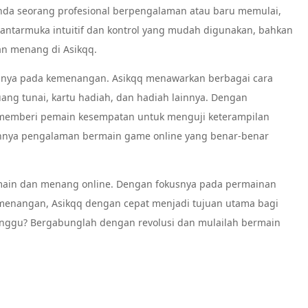
nda seorang profesional berpengalaman atau baru memulai,
antarmuka intuitif dan kontrol yang mudah digunakan, bahkan
an menang di Asikqq.
kusnya pada kemenangan. Asikqq menawarkan berbagai cara
ng tunai, kartu hadiah, dan hadiah lainnya. Dengan
 memberi pemain kesempatan untuk menguji keterampilan
nya pengalaman bermain game online yang benar-benar
ermain dan menang online. Dengan fokusnya pada permainan
menangan, Asikqq dengan cepat menjadi tujuan utama bagi
nggu? Bergabunglah dengan revolusi dan mulailah bermain