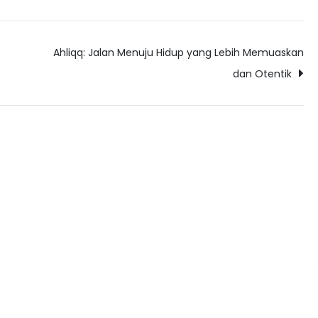
Ahliqq: Jalan Menuju Hidup yang Lebih Memuaskan
dan Otentik