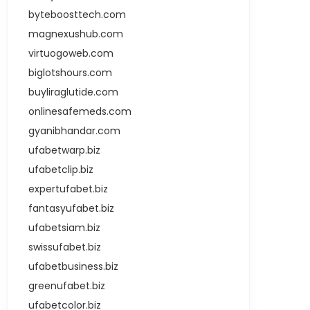
byteboosttech.com
magnexushub.com
virtuogoweb.com
biglotshours.com
buyliraglutide.com
onlinesafemeds.com
gyanibhandar.com
ufabetwarp.biz
ufabetclip.biz
expertufabet.biz
fantasyufabet.biz
ufabetsiam.biz
swissufabet.biz
ufabetbusiness.biz
greenufabet.biz
ufabetcolor.biz