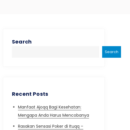
Search
Search
Recent Posts
Manfaat Ajoqq Bagi Kesehatan:
Mengapa Anda Harus Mencobanya
Rasakan Sensasi Poker di Ituqq –