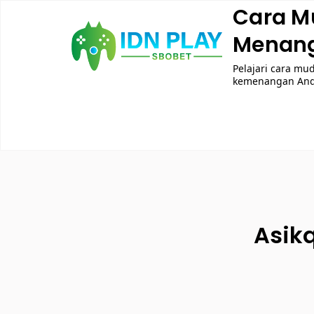
Skip
Cara M
to
Menan
content
Pelajari cara mu
kemenangan And
Asik