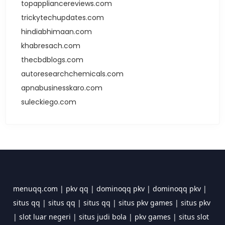
topappliancereviews.com
trickytechupdates.com
hindiabhimaan.com
khabresach.com
thecbdblogs.com
autoresearchchemicals.com
apnabusinesskaro.com
suleckiego.com
menuqq.com
|
pkv qq
|
dominoqq pkv
|
dominoqq pkv
|
situs qq
|
situs qq
|
situs qq
|
situs pkv games
|
situs pkv
|
slot luar negeri
|
situs judi bola
|
pkv games
|
situs slot