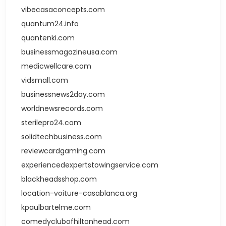
vibecasaconcepts.com
quantum24.info
quantenki.com
businessmagazineusa.com
medicwellcare.com
vidsmall.com
businessnews2day.com
worldnewsrecords.com
sterilepro24.com
solidtechbusiness.com
reviewcardgaming.com
experiencedexpertstowingservice.com
blackheadsshop.com
location-voiture-casablanca.org
kpaulbartelme.com
comedyclubofhiltonhead.com