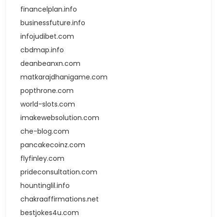
financelplan.info
businessfuture.info
infojudibet.com
cbdmap.info
deanbeanxn.com
matkarajdhanigame.com
popthrone.com
world-slots.com
imakewebsolution.com
che-blog.com
pancakecoinz.com
flyfinley.com
prideconsultation.com
hountinglil.info
chakraaffirmations.net
bestjokes4u.com