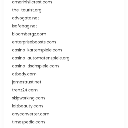
amarinhillcrest.com
the-tourist.org
advogato.net
isafebag.net
bloombergz.com
enterpriseboosts.com
casino-kartenspiele.com
casino-automatenspiele.org
casino-tischspiele.com
otbody.com
jamestrust.net
trenz24.com
skipworking.com
loizbeauty.com
anyconverter.com
timespedia.com