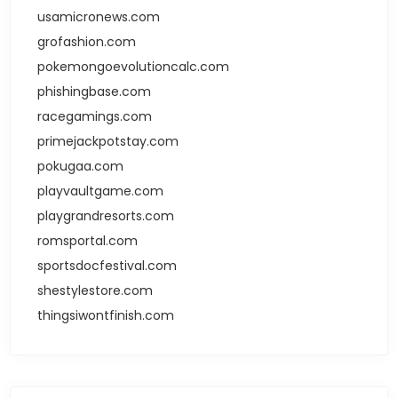
usamicronews.com
grofashion.com
pokemongoevolutioncalc.com
phishingbase.com
racegamings.com
primejackpotstay.com
pokugaa.com
playvaultgame.com
playgrandresorts.com
romsportal.com
sportsdocfestival.com
shestylestore.com
thingsiwontfinish.com