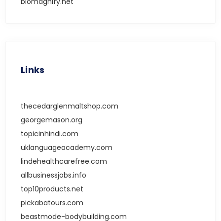
biomagnify.net
Links
thecedarglenmaltshop.com
georgemason.org
topicinhindi.com
uklanguageacademy.com
lindehealthcarefree.com
allbusinessjobs.info
top10products.net
pickabatours.com
beastmode-bodybuilding.com