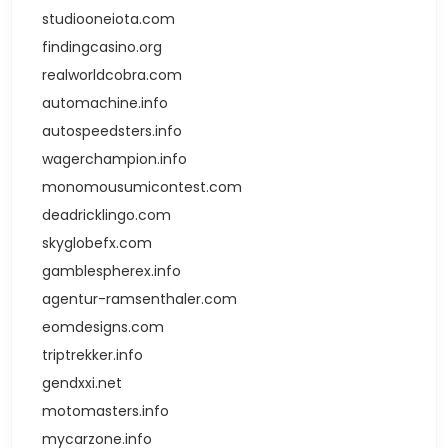
studiooneiota.com
findingcasino.org
realworldcobra.com
automachine.info
autospeedsters.info
wagerchampion.info
monomousumicontest.com
deadricklingo.com
skyglobefx.com
gamblespherex.info
agentur-ramsenthaler.com
eomdesigns.com
triptrekker.info
gendxxi.net
motomasters.info
mycarzone.info