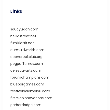
Links
saucyukiah.com
beikastreet.net
filmizlettir.net
ourmultiworlds.com
cooncreekclub.org
pegpufftimes.com
celestia-arts.com
forumchampions.com
bluebargames.com
festivaldelamalou.com
firstsigninnovations.com
garberdodge.com