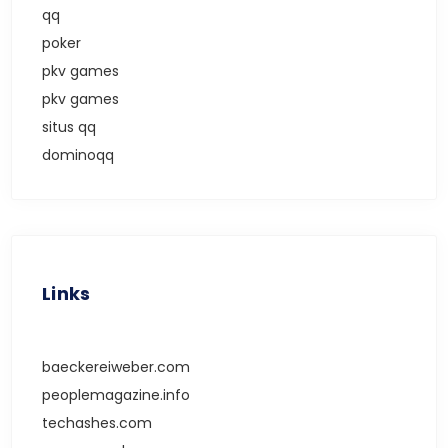
qq
poker
pkv games
pkv games
situs qq
dominoqq
Links
baeckereiweber.com
peoplemagazine.info
techashes.com