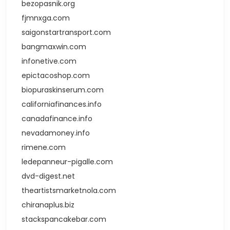
bezopasnik.org
fjmnxga.com
saigonstartransport.com
bangmaxwin.com
infonetive.com
epictacoshop.com
biopuraskinserum.com
californiafinances.info
canadafinance.info
nevadamoney.info
rimene.com
ledepanneur-pigalle.com
dvd-digest.net
theartistsmarketnola.com
chiranaplus.biz
stackspancakebar.com