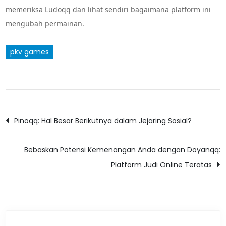
memeriksa Ludoqq dan lihat sendiri bagaimana platform ini
mengubah permainan.
pkv games
Post
Pinoqq: Hal Besar Berikutnya dalam Jejaring Sosial?
navigation
Bebaskan Potensi Kemenangan Anda dengan Doyanqq:
Platform Judi Online Teratas