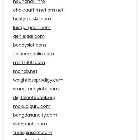
hountinglil.info
chakraaffirmations.net
bestjokes4u.com
lustgurgaon.com
geniejaar.com
bobbyslot.com
11placemoulin.com
mintz360.com
mohob.net
weightlossprodigy.com
smarttechyinfo.com
digitalnotebook.org
maxualguru.com
bongdasuncity.com
slot-pachi.com
freespinsslot.com