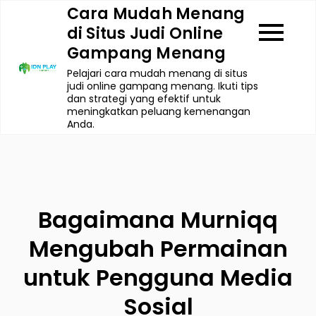
Skip
Cara Mudah Menang
to
di Situs Judi Online
content
Gampang Menang
Pelajari cara mudah menang di situs
judi online gampang menang. Ikuti tips
dan strategi yang efektif untuk
meningkatkan peluang kemenangan
Anda.
Bagaimana Murniqq
Mengubah Permainan
untuk Pengguna Media
Sosial