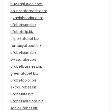
buyliraglutide.com
onlinesafemeds.com
gyanibhandar.com
ufabetwarp.biz
ufabetclip.biz
expertufabet.biz
fantasyufabet.biz
ufabetsiam.biz
swissufabet.biz
ufabetbusiness.biz
greenufabet.biz
ufabetcolor.biz
extraufabet.biz
ufabetlife.biz
ufabetsolutions.biz
socialufabet.biz