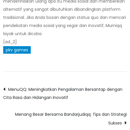
mendefinisikan ulang apa itu media sosial dan memberikan
alternatif yang sangat dibutuhkan dibandingkan platform
tradisional. Jika Anda bosan dengan status quo dan mencari
pendekatan media sosial yang segar dan inovatif, Murniqq
layak untuk dicoba.
[ad_2]
pkv games
Post
MenuQQ: Meningkatkan Pengalaman Bersantap dengan
Cita Rasa dan Hidangan Inovatif
navigation
Menang Besar Bersama Bandarjudiqq: Tips dan Strategi
Sukses