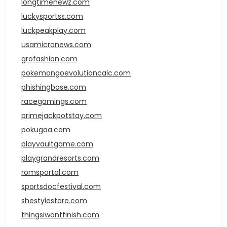
longtimenewz.com
luckysportss.com
luckpeakplay.com
usamicronews.com
grofashion.com
pokemongoevolutioncalc.com
phishingbase.com
racegamings.com
primejackpotstay.com
pokugaa.com
playvaultgame.com
playgrandresorts.com
romsportal.com
sportsdocfestival.com
shestylestore.com
thingsiwontfinish.com