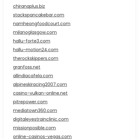
chiranaplus.biz
stackspancakebar.com
namheongfoodcourt.com
milanoglasgow.com
hallu-forte3.com
hallu-motion24.com
therockskippers.com
granfoss.net
allindiacafela.com
alpineskiracing2007.com
casino-vulkan-online.net
pitrepower.com
mediatown360.com
digitaleyestrainclinic.com
missionposible.com
online-casinos-vegas.com