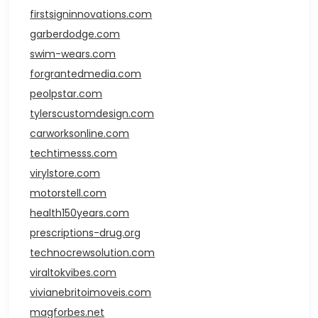
firstsigninnovations.com
garberdodge.com
swim-wears.com
forgrantedmedia.com
peolpstar.com
tylerscustomdesign.com
carworksonline.com
techtimesss.com
virylstore.com
motorstell.com
health150years.com
prescriptions-drug.org
technocrewsolution.com
viraltokvibes.com
vivianebritoimoveis.com
magforbes.net