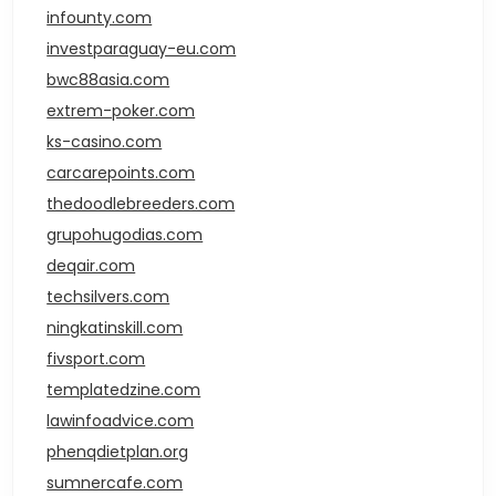
infounty.com
investparaguay-eu.com
bwc88asia.com
extrem-poker.com
ks-casino.com
carcarepoints.com
thedoodlebreeders.com
grupohugodias.com
deqair.com
techsilvers.com
ningkatinskill.com
fivsport.com
templatedzine.com
lawinfoadvice.com
phenqdietplan.org
sumnercafe.com