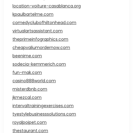
location-voiture-casablanca.org
kpaulbartelme.com
comedyclubofhiltonhead.com
virtualartsassistant.com
theprimeinfographics.com
cheapvaliumordernow.com
beenime.com
sodecia-kemmerich.com
fun-mak.com
casino888world.com
misterdbnb.com
jkmezcal.com
intervaltrainingexercises.com
tyestylebusinesssolutions.com
royalpoipet.com
thestaurant.com