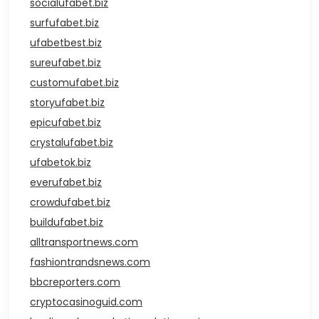
socialufabet.biz
surfufabet.biz
ufabetbest.biz
sureufabet.biz
customufabet.biz
storyufabet.biz
epicufabet.biz
crystalufabet.biz
ufabetok.biz
everufabet.biz
crowdufabet.biz
buildufabet.biz
alltransportnews.com
fashiontrandsnews.com
bbcreporters.com
cryptocasinoguid.com