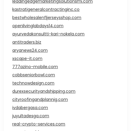
leadingedgemarketingsolutionsmi.com
kastratigeneralcontractinginc.co
bestwholesalenfljerseysshop.com
openlivinglabdays14.com
ayurvedakonsultti-kari-nokela.com
antitraders.biz
aryanews24.com
xscape-it.com
777azino-mobile.com
cobbseniorbowl.com
technowdesign.com
durexsecurityandshipping.com
cityroofingandplannig.com
ivdabergasa.com
juyultadesga.com
real-crypto-services.com