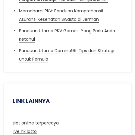
Memahami PKV: Panduan Komprehensif
Asuransi Kesehatan Swasta di Jerman
Panduan Utama PKV Games: Yang Perlu Anda
Ketahui
Panduan Utama Domino99: Tips dan Strategi
untuk Pemula
LINK LAINNYA
slot online terpercaya
live hk lotto