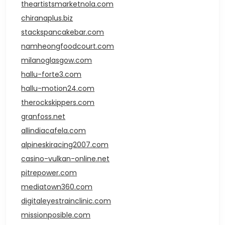
theartistsmarketnola.com
chiranaplus.biz
stackspancakebar.com
namheongfoodcourt.com
milanoglasgow.com
hallu-forte3.com
hallu-motion24.com
therockskippers.com
granfoss.net
allindiacafela.com
alpineskiracing2007.com
casino-vulkan-online.net
pitrepower.com
mediatown360.com
digitaleyestrainclinic.com
missionposible.com