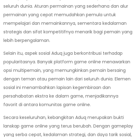
seluruh dunia. Aturan permainan yang sederhana dan alur
permainan yang cepat memudahkan pemula untuk
mempelajari dan memainkannya, sementara kedalaman
strategis dan sifat kompetitifnya menarik bagi pemain yang
lebih berpengalaman.
Selain itu, aspek sosial Aduq juga berkontribusi terhadap
popularitasnya. Banyak platform game online menawarkan
opsi multipemain, yang memungkinkan pemain bersaing
dengan teman atau pemain lain dari seluruh dunia. Elemen
sosial ini menambahkan lapisan kegembiraan dan
persahabatan ekstra ke dalam game, menjadikannya
favorit di antara komunitas game online.
Secara keseluruhan, kebangkitan Aduq merupakan bukti
lanskap game online yang terus berubah. Dengan gameplay
yang serba cepat, kedalaman strategi, dan daya tarik sosial,