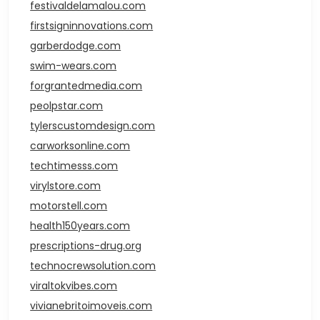
festivaldelamalou.com
firstsigninnovations.com
garberdodge.com
swim-wears.com
forgrantedmedia.com
peolpstar.com
tylerscustomdesign.com
carworksonline.com
techtimesss.com
virylstore.com
motorstell.com
health150years.com
prescriptions-drug.org
technocrewsolution.com
viraltokvibes.com
vivianebritoimoveis.com