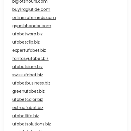
biglotshours.com
buyliraglutide.com
onlinesafemeds.com
gyanibhandar.com
ufabetwarp.biz
ufabetclip.biz
expertufabet.biz
fantasyufabet.biz
ufabetsiam.biz
swissufabet.biz
ufabetbusiness.biz
greenufabet.biz
ufabetcolor.biz
extraufabet.biz
ufabetlife.biz
ufabetsolutions.biz