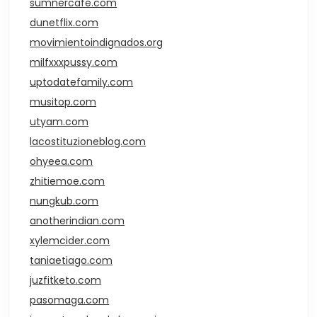
sumnercafe.com
dunetflix.com
movimientoindignados.org
milfxxxpussy.com
uptodatefamily.com
musitop.com
utyam.com
lacostituzioneblog.com
ohyeea.com
zhitiemoe.com
nungkub.com
anotherindian.com
xylemcider.com
taniaetiago.com
juzfitketo.com
pasomaga.com