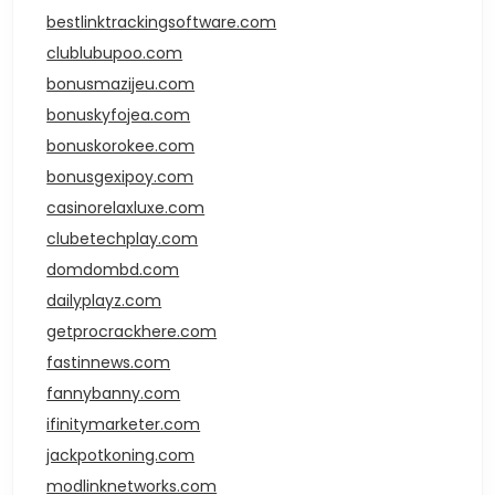
bestlinktrackingsoftware.com
clublubupoo.com
bonusmazijeu.com
bonuskyfojea.com
bonuskorokee.com
bonusgexipoy.com
casinorelaxluxe.com
clubetechplay.com
domdombd.com
dailyplayz.com
getprocrackhere.com
fastinnews.com
fannybanny.com
ifinitymarketer.com
jackpotkoning.com
modlinknetworks.com