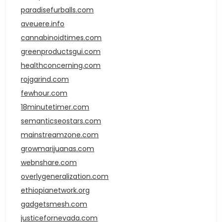
paradisefurballs.com
aveuere.info
cannabinoidtimes.com
greenproductsgui.com
healthconcerning.com
rojgarind.com
fewhour.com
18minutetimer.com
semanticseostars.com
mainstreamzone.com
growmarijuanas.com
webnshare.com
overlygeneralization.com
ethiopianetwork.org
gadgetsmesh.com
justicefornevada.com