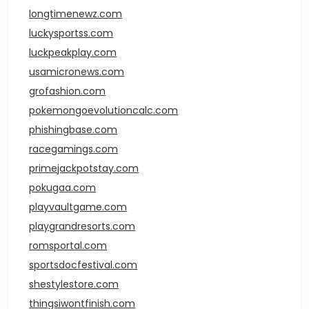
longtimenewz.com
luckysportss.com
luckpeakplay.com
usamicronews.com
grofashion.com
pokemongoevolutioncalc.com
phishingbase.com
racegamings.com
primejackpotstay.com
pokugaa.com
playvaultgame.com
playgrandresorts.com
romsportal.com
sportsdocfestival.com
shestylestore.com
thingsiwontfinish.com