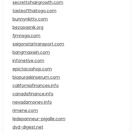
secrettohairgrowth.com
tasteofthaitogo.com
bunnynkitty.com
bezopasnik.org
fjmnxga.com
saigonstartransport.com
bangmaxwin.com
infonetive.com
epictacoshop.com
biopuraskinserum.com
californiafinances.info
canadafinance.info
nevadamoney.info
rimene.com
ledepanneur-pigalle.com
dvd-digest.net