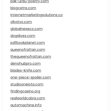
pak-urdu-poetry.com
blogcetra.com
internetmarketingsolutions.co
ollystvs.com
globalnewscx.com
dogslives.com
pdfbookplanet.com
queenofrattan.com
thequeenofrattan.com
denohubpro.com
blades-knife.com
one-piece-spoiler.com
studiooneiota.com
findingcasino.org
realworldcobra.com
automachine.info