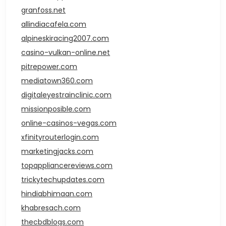
granfoss.net
allindiacafela.com
alpineskiracing2007.com
casino-vulkan-online.net
pitrepower.com
mediatown360.com
digitaleyestrainclinic.com
missionposible.com
online-casinos-vegas.com
xfinityrouterlogin.com
marketingjacks.com
topappliancereviews.com
trickytechupdates.com
hindiabhimaan.com
khabresach.com
thecbdblogs.com