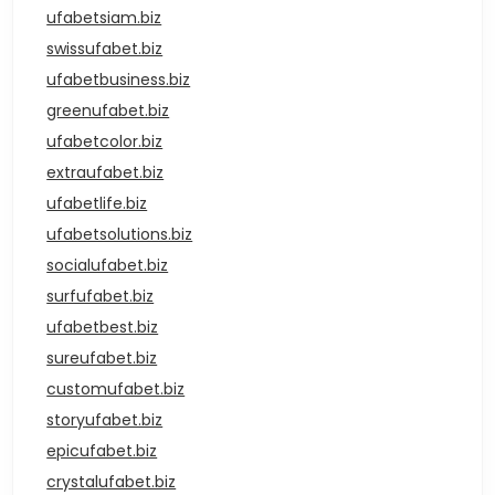
ufabetsiam.biz
swissufabet.biz
ufabetbusiness.biz
greenufabet.biz
ufabetcolor.biz
extraufabet.biz
ufabetlife.biz
ufabetsolutions.biz
socialufabet.biz
surfufabet.biz
ufabetbest.biz
sureufabet.biz
customufabet.biz
storyufabet.biz
epicufabet.biz
crystalufabet.biz