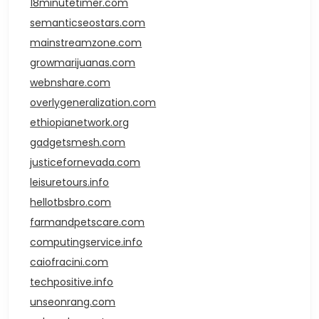
18minutetimer.com
semanticseostars.com
mainstreamzone.com
growmarijuanas.com
webnshare.com
overlygeneralization.com
ethiopianetwork.org
gadgetsmesh.com
justicefornevada.com
leisuretours.info
hellotbsbro.com
farmandpetscare.com
computingservice.info
caiofracini.com
techpositive.info
unseonrang.com