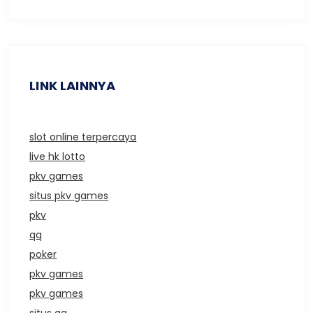
LINK LAINNYA
slot online terpercaya
live hk lotto
pkv games
situs pkv games
pkv
qq
poker
pkv games
pkv games