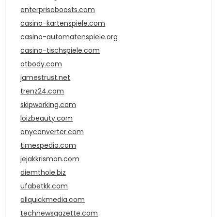
enterpriseboosts.com
casino-kartenspiele.com
casino-automatenspiele.org
casino-tischspiele.com
otbody.com
jamestrust.net
trenz24.com
skipworking.com
loizbeauty.com
anyconverter.com
timespedia.com
jejakkrismon.com
diemthole.biz
ufabetkk.com
allquickmedia.com
technewsgazette.com