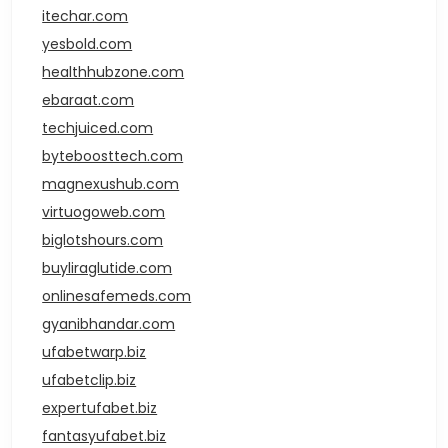
itechar.com
yesbold.com
healthhubzone.com
ebaraat.com
techjuiced.com
byteboosttech.com
magnexushub.com
virtuogoweb.com
biglotshours.com
buyliraglutide.com
onlinesafemeds.com
gyanibhandar.com
ufabetwarp.biz
ufabetclip.biz
expertufabet.biz
fantasyufabet.biz