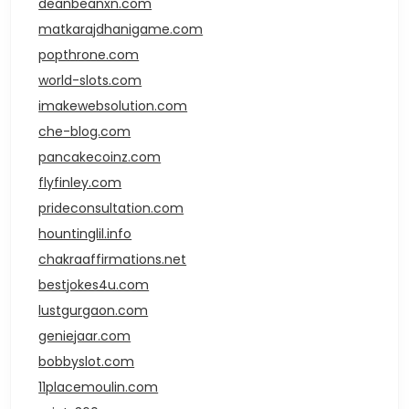
deanbeanxn.com
matkarajdhanigame.com
popthrone.com
world-slots.com
imakewebsolution.com
che-blog.com
pancakecoinz.com
flyfinley.com
prideconsultation.com
hountinglil.info
chakraaffirmations.net
bestjokes4u.com
lustgurgaon.com
geniejaar.com
bobbyslot.com
11placemoulin.com