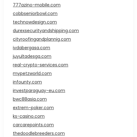
777azino-mobile.com
cobbseniorbowl.com
technowdesign.com
durexsecurityandshipping.com
cityroofingandplannig.com
ivdabergasa.com
juyultadesga.com
real-crypto-services.com
mypetzworld.com
infounty.com
investparaguay-eu.com
bwc88asia.com
extrem-poker.com
ks-casino.com
carcarepoints.com
thedoodlebreeders.com