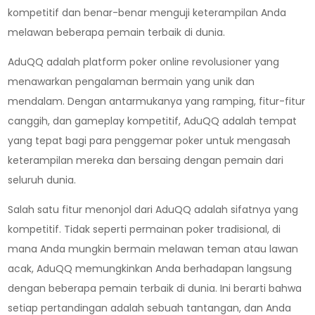
kompetitif dan benar-benar menguji keterampilan Anda
melawan beberapa pemain terbaik di dunia.
AduQQ adalah platform poker online revolusioner yang
menawarkan pengalaman bermain yang unik dan
mendalam. Dengan antarmukanya yang ramping, fitur-fitur
canggih, dan gameplay kompetitif, AduQQ adalah tempat
yang tepat bagi para penggemar poker untuk mengasah
keterampilan mereka dan bersaing dengan pemain dari
seluruh dunia.
Salah satu fitur menonjol dari AduQQ adalah sifatnya yang
kompetitif. Tidak seperti permainan poker tradisional, di
mana Anda mungkin bermain melawan teman atau lawan
acak, AduQQ memungkinkan Anda berhadapan langsung
dengan beberapa pemain terbaik di dunia. Ini berarti bahwa
setiap pertandingan adalah sebuah tantangan, dan Anda