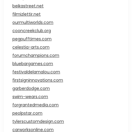
beikastreet.net
filmizlettir.net
ourmultiworlds.com
cooncreekclub.org
pegpufftimes.com
celestia-arts.com
forumchampions.com
bluebargames.com
festivaldelamalou.com
firstsigninnovations.com
garberdodge.com
swim-wears.com
forgrantedmedia.com
peolpstar.com
tylerscustomdesign.com
carworksonline.com