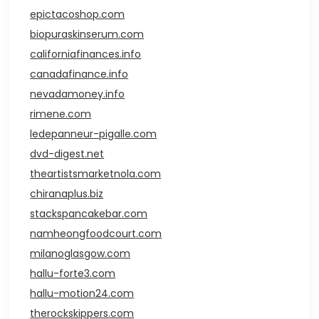
epictacoshop.com
biopuraskinserum.com
californiafinances.info
canadafinance.info
nevadamoney.info
rimene.com
ledepanneur-pigalle.com
dvd-digest.net
theartistsmarketnola.com
chiranaplus.biz
stackspancakebar.com
namheongfoodcourt.com
milanoglasgow.com
hallu-forte3.com
hallu-motion24.com
therockskippers.com