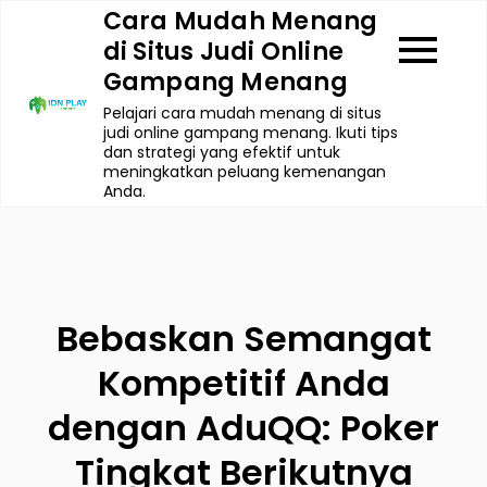
Skip
Cara Mudah Menang
to
di Situs Judi Online
content
Gampang Menang
Pelajari cara mudah menang di situs
judi online gampang menang. Ikuti tips
dan strategi yang efektif untuk
meningkatkan peluang kemenangan
Anda.
Bebaskan Semangat
Kompetitif Anda
dengan AduQQ: Poker
Tingkat Berikutnya