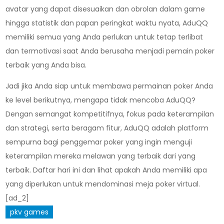
avatar yang dapat disesuaikan dan obrolan dalam game
hingga statistik dan papan peringkat waktu nyata, AduQQ
memiliki semua yang Anda perlukan untuk tetap terlibat
dan termotivasi saat Anda berusaha menjadi pemain poker
terbaik yang Anda bisa.
Jadi jika Anda siap untuk membawa permainan poker Anda
ke level berikutnya, mengapa tidak mencoba AduQQ?
Dengan semangat kompetitifnya, fokus pada keterampilan
dan strategi, serta beragam fitur, AduQQ adalah platform
sempurna bagi penggemar poker yang ingin menguji
keterampilan mereka melawan yang terbaik dari yang
terbaik. Daftar hari ini dan lihat apakah Anda memiliki apa
yang diperlukan untuk mendominasi meja poker virtual.
[ad_2]
pkv games