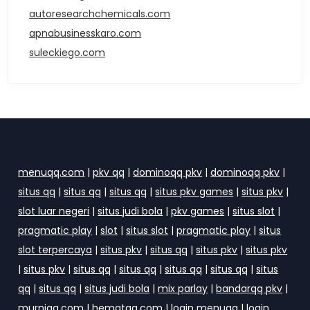
autoresearchchemicals.com
apnabusinesskaro.com
suleckiego.com
menuqq.com
|
pkv qq
|
dominoqq pkv
|
dominoqq pkv
|
situs qq
|
situs qq
|
situs qq
|
situs pkv games
|
situs pkv
|
slot luar negeri
|
situs judi bola
|
pkv games
|
situs slot
|
pragmatic play
|
slot
|
situs slot
|
pragmatic play
|
situs
slot terpercaya
|
situs pkv
|
situs qq
|
situs pkv
|
situs pkv
|
situs pkv
|
situs qq
|
situs qq
|
situs qq
|
situs qq
|
situs
qq
|
situs qq
|
situs judi bola
|
mix parlay
|
bandarqq pkv
|
murniqq.com
|
hematqq.com
|
login menuqq
|
login