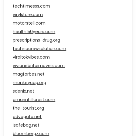
techtimesss.com
virylstore.com
motorstell.com
health150years.com
prescriptions-drug.org
technocrewsolution.com
viraltokvibes.com
vivianebritoimoveis.com
magforbes.net
monkeycap.org
sdenix.net
amarinhillcrest.com
the-tourist.org
advogato.net
isafebag.net
bloombergz.com