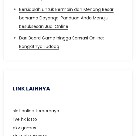
Bersiaplah untuk Bermain dan Menang Besar
bersama Doyanqq: Panduan Anda Menuju
Kesuksesan Judi Online
Dari Board Game hingga Sensasi Online:
Bangkitnya Ludoqq
LINK LAINNYA
slot online terpercaya
live hk lotto
pkv games