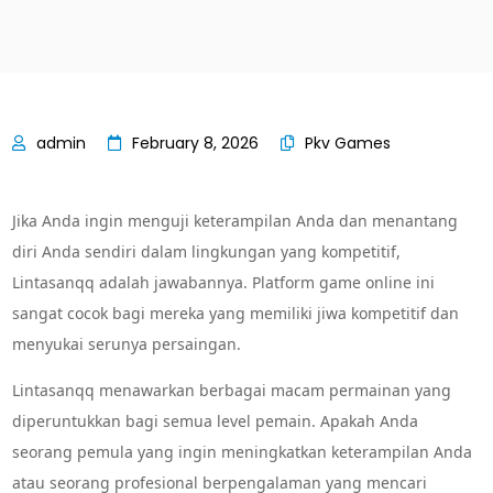
February 8, 2026
Pkv Games
Jika Anda ingin menguji keterampilan Anda dan menantang
diri Anda sendiri dalam lingkungan yang kompetitif,
Lintasanqq adalah jawabannya. Platform game online ini
sangat cocok bagi mereka yang memiliki jiwa kompetitif dan
menyukai serunya persaingan.
Lintasanqq menawarkan berbagai macam permainan yang
diperuntukkan bagi semua level pemain. Apakah Anda
seorang pemula yang ingin meningkatkan keterampilan Anda
atau seorang profesional berpengalaman yang mencari