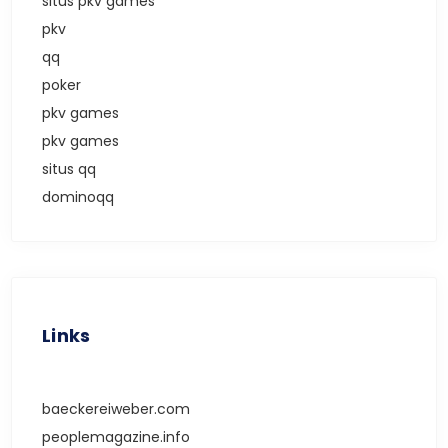
situs pkv games
pkv
qq
poker
pkv games
pkv games
situs qq
dominoqq
Links
baeckereiweber.com
peoplemagazine.info