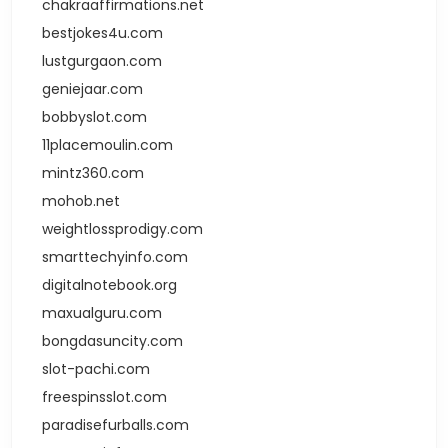
chakraaffirmations.net
bestjokes4u.com
lustgurgaon.com
geniejaar.com
bobbyslot.com
11placemoulin.com
mintz360.com
mohob.net
weightlossprodigy.com
smarttechyinfo.com
digitalnotebook.org
maxualguru.com
bongdasuncity.com
slot-pachi.com
freespinsslot.com
paradisefurballs.com