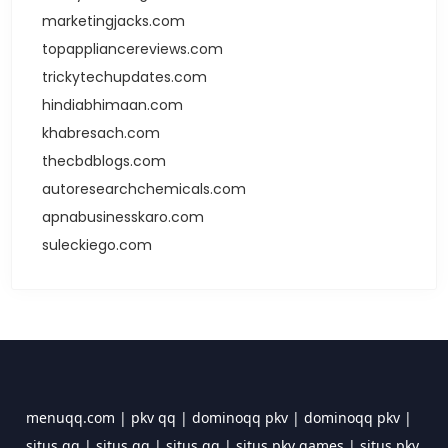
marketingjacks.com
topappliancereviews.com
trickytechupdates.com
hindiabhimaan.com
khabresach.com
thecbdblogs.com
autoresearchchemicals.com
apnabusinesskaro.com
suleckiego.com
menuqq.com
|
pkv qq
|
dominoqq pkv
|
dominoqq pkv
|
situs qq
|
situs qq
|
situs qq
|
situs pkv games
|
situs pkv