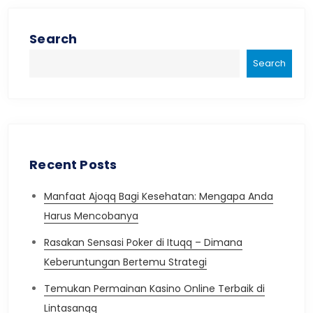
Search
Search
Recent Posts
Manfaat Ajoqq Bagi Kesehatan: Mengapa Anda
Harus Mencobanya
Rasakan Sensasi Poker di Ituqq – Dimana
Keberuntungan Bertemu Strategi
Temukan Permainan Kasino Online Terbaik di
Lintasanqq