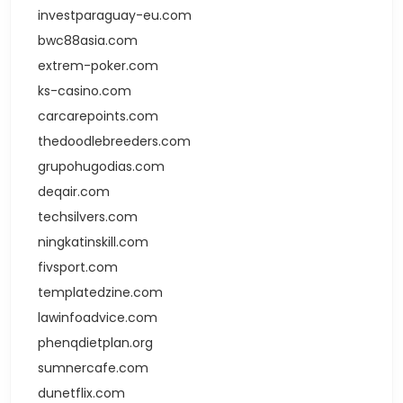
investparaguay-eu.com
bwc88asia.com
extrem-poker.com
ks-casino.com
carcarepoints.com
thedoodlebreeders.com
grupohugodias.com
deqair.com
techsilvers.com
ningkatinskill.com
fivsport.com
templatedzine.com
lawinfoadvice.com
phenqdietplan.org
sumnercafe.com
dunetflix.com