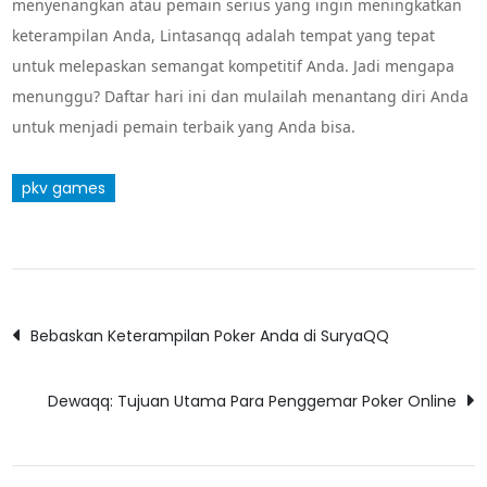
menyenangkan atau pemain serius yang ingin meningkatkan
keterampilan Anda, Lintasanqq adalah tempat yang tepat
untuk melepaskan semangat kompetitif Anda. Jadi mengapa
menunggu? Daftar hari ini dan mulailah menantang diri Anda
untuk menjadi pemain terbaik yang Anda bisa.
pkv games
Post
Bebaskan Keterampilan Poker Anda di SuryaQQ
navigation
Dewaqq: Tujuan Utama Para Penggemar Poker Online