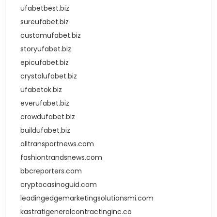
ufabetbest.biz
sureufabet.biz
customufabet.biz
storyufabet.biz
epicufabet.biz
crystalufabet.biz
ufabetok.biz
everufabet.biz
crowdufabet.biz
buildufabet.biz
alltransportnews.com
fashiontrandsnews.com
bbcreporters.com
cryptocasinoguid.com
leadingedgemarketingsolutionsmi.com
kastratigeneralcontractinginc.co