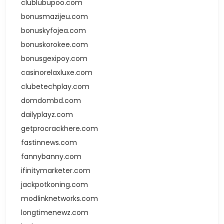
clublubupoo.com
bonusmazijeu.com
bonuskyfojea.com
bonuskorokee.com
bonusgexipoy.com
casinorelaxluxe.com
clubetechplay.com
domdombd.com
dailyplayz.com
getprocrackhere.com
fastinnews.com
fannybanny.com
ifinitymarketer.com
jackpotkoning.com
modlinknetworks.com
longtimenewz.com