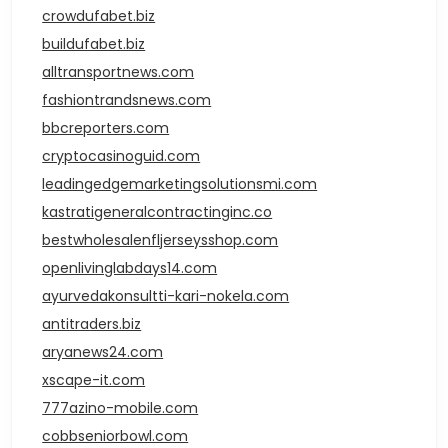
crowdufabet.biz
buildufabet.biz
alltransportnews.com
fashiontrandsnews.com
bbcreporters.com
cryptocasinoguid.com
leadingedgemarketingsolutionsmi.com
kastratigeneralcontractinginc.co
bestwholesalenfljerseysshop.com
openlivinglabdays14.com
ayurvedakonsultti-kari-nokela.com
antitraders.biz
aryanews24.com
xscape-it.com
777azino-mobile.com
cobbseniorbowl.com