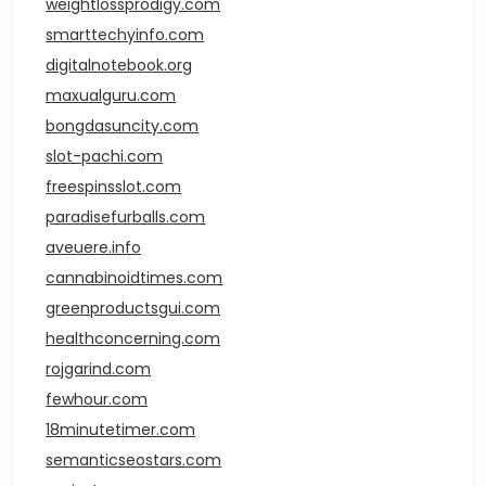
weightlossprodigy.com
smarttechyinfo.com
digitalnotebook.org
maxualguru.com
bongdasuncity.com
slot-pachi.com
freespinsslot.com
paradisefurballs.com
aveuere.info
cannabinoidtimes.com
greenproductsgui.com
healthconcerning.com
rojgarind.com
fewhour.com
18minutetimer.com
semanticseostars.com