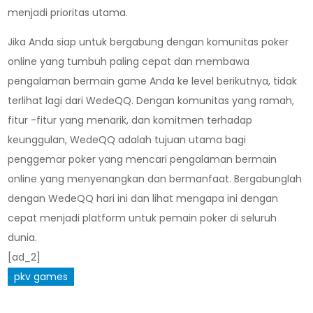
menjadi prioritas utama.
Jika Anda siap untuk bergabung dengan komunitas poker
online yang tumbuh paling cepat dan membawa
pengalaman bermain game Anda ke level berikutnya, tidak
terlihat lagi dari WedeQQ. Dengan komunitas yang ramah,
fitur -fitur yang menarik, dan komitmen terhadap
keunggulan, WedeQQ adalah tujuan utama bagi
penggemar poker yang mencari pengalaman bermain
online yang menyenangkan dan bermanfaat. Bergabunglah
dengan WedeQQ hari ini dan lihat mengapa ini dengan
cepat menjadi platform untuk pemain poker di seluruh
dunia.
[ad_2]
pkv games