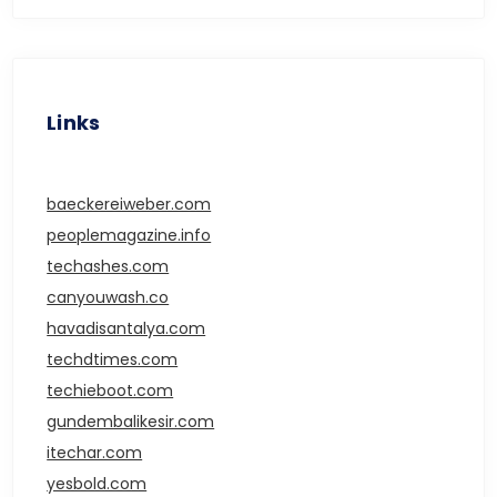
Links
baeckereiweber.com
peoplemagazine.info
techashes.com
canyouwash.co
havadisantalya.com
techdtimes.com
techieboot.com
gundembalikesir.com
itechar.com
yesbold.com