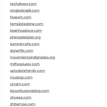
techsilvers.com
ningkatinskill.com
fivsport.com
templatedzine.com
lawinfoadvice.com
phenqdietplan.org
sumnercafe.com
dunetflix.com
movimientoindignados.org
milfxxxpussy.com
uptodatefamily.com
musitop.com
utyam.com
lacostituzioneblog.com
ohyeea.com
zhitiemoe.com