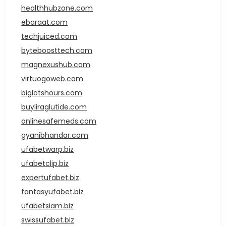
healthhubzone.com
ebaraat.com
techjuiced.com
byteboosttech.com
magnexushub.com
virtuogoweb.com
biglotshours.com
buyliraglutide.com
onlinesafemeds.com
gyanibhandar.com
ufabetwarp.biz
ufabetclip.biz
expertufabet.biz
fantasyufabet.biz
ufabetsiam.biz
swissufabet.biz