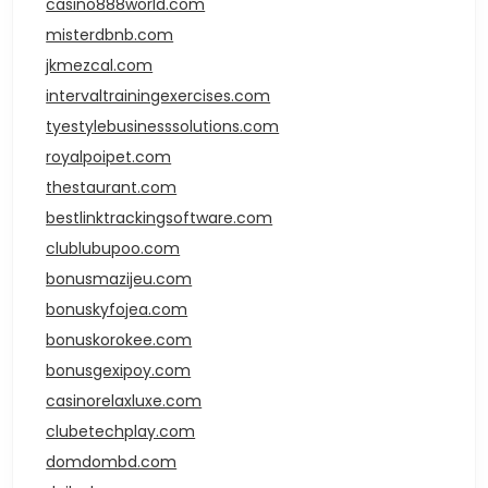
casino888world.com
misterdbnb.com
jkmezcal.com
intervaltrainingexercises.com
tyestylebusinesssolutions.com
royalpoipet.com
thestaurant.com
bestlinktrackingsoftware.com
clublubupoo.com
bonusmazijeu.com
bonuskyfojea.com
bonuskorokee.com
bonusgexipoy.com
casinorelaxluxe.com
clubetechplay.com
domdombd.com