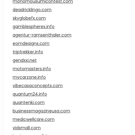
monomousumicontest.com
deadricklingo.com
skyglobefx.com
gamblespherex.info
agentur-ramsenthaler.com
eomdesigns.com
triptrekker.info
gendxxi.net
motomasters.info
mycarzone.info
vibecasaconcepts.com
quantum24.info
quantenki.com
businessmagazineusa.com
medicwellcare.com
vidsmall.com