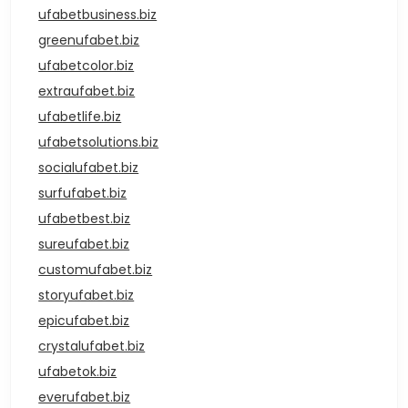
ufabetbusiness.biz
greenufabet.biz
ufabetcolor.biz
extraufabet.biz
ufabetlife.biz
ufabetsolutions.biz
socialufabet.biz
surfufabet.biz
ufabetbest.biz
sureufabet.biz
customufabet.biz
storyufabet.biz
epicufabet.biz
crystalufabet.biz
ufabetok.biz
everufabet.biz