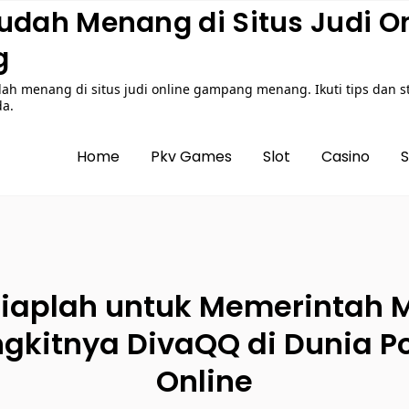
udah Menang di Situs Judi 
g
dah menang di situs judi online gampang menang. Ikuti tips dan s
a.
Home
Pkv Games
Slot
Casino
siaplah untuk Memerintah M
gkitnya DivaQQ di Dunia P
Online