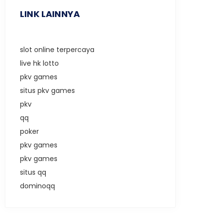
LINK LAINNYA
slot online terpercaya
live hk lotto
pkv games
situs pkv games
pkv
qq
poker
pkv games
pkv games
situs qq
dominoqq