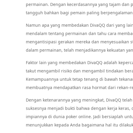
permainan. Dengan kecerdasannya yang tajam dan p
tangguh bahkan bagi pemain paling berpengalaman 
Namun apa yang membedakan DivaQQ dari yang lain
mendalam tentang permainan dan tahu cara membaca 
mengantisipasi gerakan mereka dan menyesuaikan str
dalam permainan, telah menjadikannya kekuatan yan
Faktor lain yang membedakan DivaQQ adalah kepercaya
takut mengambil risiko dan mengambil tindakan bera
Kemampuannya untuk tetap tenang di bawah tekanan
membuatnya mendapatkan rasa hormat dari rekan-r
Dengan ketenarannya yang meningkat, DivaQQ telah 
suksesnya menjadi bukti bahwa dengan kerja keras, d
impiannya di dunia poker online. Jadi bersiaplah un
menunjukkan kepada Anda bagaimana hal itu dilaku