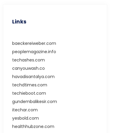
Links
baeckereiweber.com
peoplemagazine.info
techashes.com
canyouwash.co
havadisantalya.com
techdtimes.com
techieboot.com
gundembalikesir.com
itechar.com
yesbold.com
healthhubzone.com