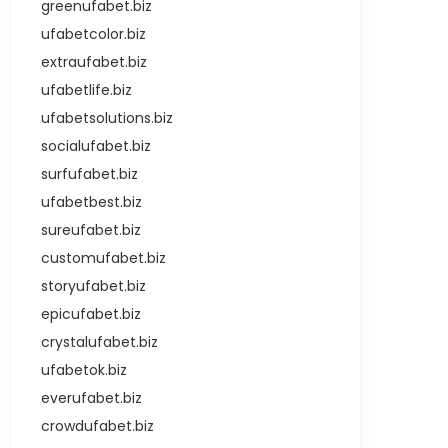
greenufabet.biz
ufabetcolor.biz
extraufabet.biz
ufabetlife.biz
ufabetsolutions.biz
socialufabet.biz
surfufabet.biz
ufabetbest.biz
sureufabet.biz
customufabet.biz
storyufabet.biz
epicufabet.biz
crystalufabet.biz
ufabetok.biz
everufabet.biz
crowdufabet.biz