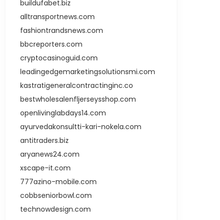
buildufabet.biz
alltransportnews.com
fashiontrandsnews.com
bbcreporters.com
cryptocasinoguid.com
leadingedgemarketingsolutionsmi.com
kastratigeneralcontractinginc.co
bestwholesalenfljerseysshop.com
openlivinglabdays14.com
ayurvedakonsultti-kari-nokela.com
antitraders.biz
aryanews24.com
xscape-it.com
777azino-mobile.com
cobbseniorbowl.com
technowdesign.com