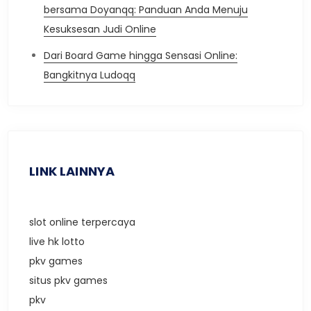
bersama Doyanqq: Panduan Anda Menuju
Kesuksesan Judi Online
Dari Board Game hingga Sensasi Online:
Bangkitnya Ludoqq
LINK LAINNYA
slot online terpercaya
live hk lotto
pkv games
situs pkv games
pkv