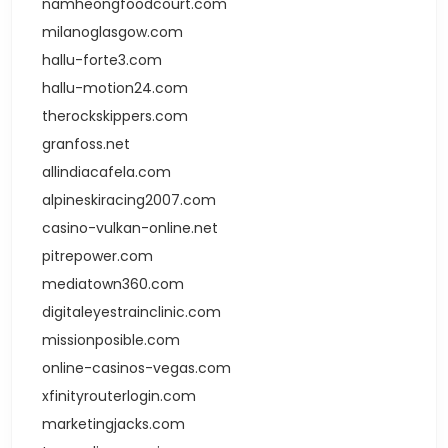
namheongfoodcourt.com
milanoglasgow.com
hallu-forte3.com
hallu-motion24.com
therockskippers.com
granfoss.net
allindiacafela.com
alpineskiracing2007.com
casino-vulkan-online.net
pitrepower.com
mediatown360.com
digitaleyestrainclinic.com
missionposible.com
online-casinos-vegas.com
xfinityrouterlogin.com
marketingjacks.com