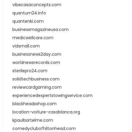
vibecasaconcepts.com
quantum24.info
quantenki.com
businessmagazineusa.com
medicwellcare.com
vidsmall.com
businessnews2day.com
worldnewsrecords.com
sterilepro24.com
solidtechbusiness.com
reviewcardgaming.com
experiencedexpertstowingservice.com
blackheadsshop.com
location-voiture-casablanca.org
kpaulbartelme.com
comedyclubofhiltonhead.com