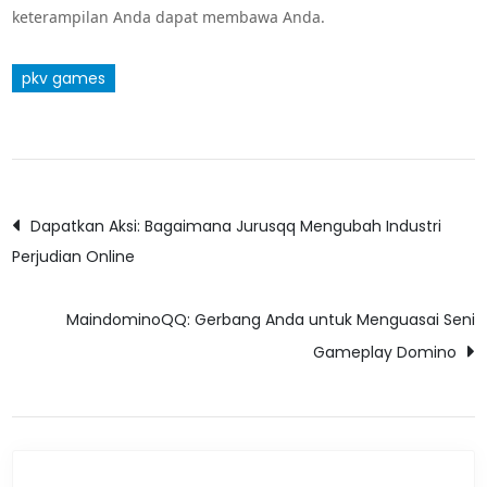
keterampilan Anda dapat membawa Anda.
pkv games
Post
Dapatkan Aksi: Bagaimana Jurusqq Mengubah Industri
Perjudian Online
navigation
MaindominoQQ: Gerbang Anda untuk Menguasai Seni
Gameplay Domino