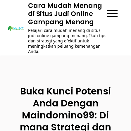
Skip
Cara Mudah Menang
to
di Situs Judi Online
content
Gampang Menang
Pelajari cara mudah menang di situs
judi online gampang menang. Ikuti tips
dan strategi yang efektif untuk
meningkatkan peluang kemenangan
Anda.
Buka Kunci Potensi
Anda Dengan
Maindomino99: Di
mana Strategi dan