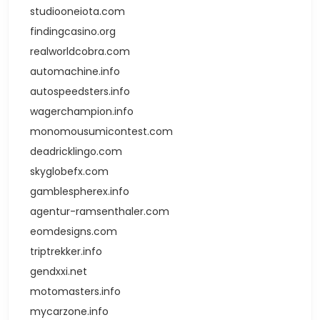
studiooneiota.com
findingcasino.org
realworldcobra.com
automachine.info
autospeedsters.info
wagerchampion.info
monomousumicontest.com
deadricklingo.com
skyglobefx.com
gamblespherex.info
agentur-ramsenthaler.com
eomdesigns.com
triptrekker.info
gendxxi.net
motomasters.info
mycarzone.info