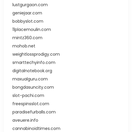
lustgurgaon.com
geniejaar.com
bobbyslot.com
11placemoulin.com
mintz360.com
mohob.net
weightlossprodigy.com
smarttechyinfo.com
digitalnotebook.org
maxualguru.com
bongdasuncity.com
slot-pachi.com
freespinsslot.com
paradisefurballs.com
aveuere.info
cannabinoidtimes.com