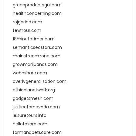
greenproductsgui.com
healthconcerning.com
rojgarind.com
fewhour.com
18minutetimer.com
semanticseostars.com
mainstreamzone.com
growmarijuanas.com
webnshare.com
overlygeneralization.com
ethiopianetwork.org
gadgetsmesh.com
justicefornevada.com
leisuretours.info
hellotbsbro.com
farmandpetscare.com