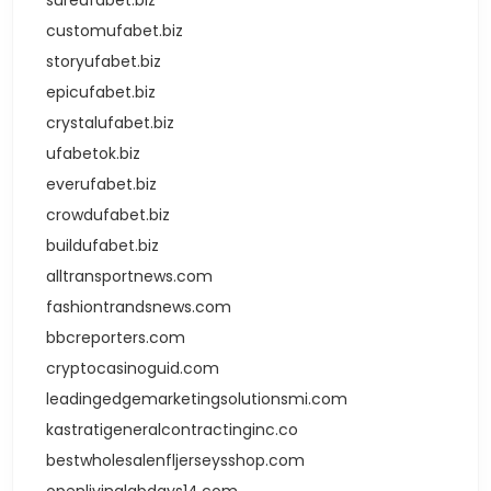
sureufabet.biz
customufabet.biz
storyufabet.biz
epicufabet.biz
crystalufabet.biz
ufabetok.biz
everufabet.biz
crowdufabet.biz
buildufabet.biz
alltransportnews.com
fashiontrandsnews.com
bbcreporters.com
cryptocasinoguid.com
leadingedgemarketingsolutionsmi.com
kastratigeneralcontractinginc.co
bestwholesalenfljerseysshop.com