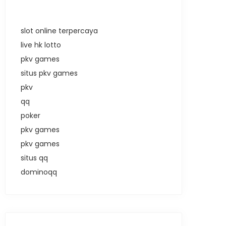
slot online terpercaya
live hk lotto
pkv games
situs pkv games
pkv
qq
poker
pkv games
pkv games
situs qq
dominoqq