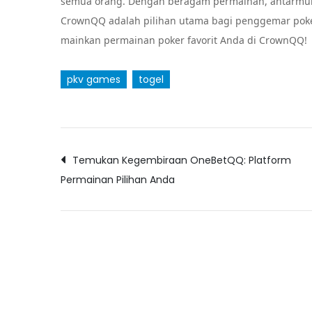
semua orang. Dengan beragam permainan, antarmuk
CrownQQ adalah pilihan utama bagi penggemar poker
mainkan permainan poker favorit Anda di CrownQQ!
pkv games
togel
Post
Temukan Kegembiraan OneBetQQ: Platform
Permainan Pilihan Anda
navigation