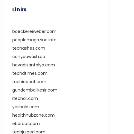
Links
baeckereiweber.com
peoplemagazine.info
techashes.com
canyouwash.co
havadisantalya.com
techdtimes.com
techieboot.com
gundembalikesir.com
itechar.com
yesbold.com
healthhubzone.com
ebaraat.com
techjuiced.com