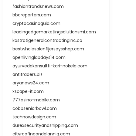
fashiontrandsnews.com
bbcreporters.com
cryptocasinoguid.com
leadingedgemarketingsolutionsmi.com
kastratigeneralcontractinginc.co
bestwholesalenfljerseysshop.com
openlivinglabdays14.com
ayurvedakonsultti-kari-nokela.com
antitraders.biz
aryanews24.com
xscape-it.com
777azino-mobile.com
cobbseniorbowl.com
technowdesign.com
durexsecurityandshipping.com
cityroofingandplannig.com