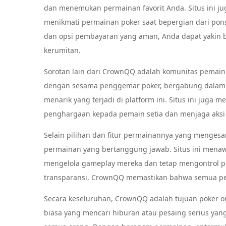
dan menemukan permainan favorit Anda. Situs ini ju
menikmati permainan poker saat bepergian dari pon
dan opsi pembayaran yang aman, Anda dapat yakin
kerumitan.
Sorotan lain dari CrownQQ adalah komunitas pemainn
dengan sesama penggemar poker, bergabung dalam 
menarik yang terjadi di platform ini. Situs ini jug
penghargaan kepada pemain setia dan menjaga aksi t
Selain pilihan dan fitur permainannya yang meng
permainan yang bertanggung jawab. Situs ini mena
mengelola gameplay mereka dan tetap mengontrol p
transparansi, CrownQQ memastikan bahwa semua per
Secara keseluruhan, CrownQQ adalah tujuan poker on
biasa yang mencari hiburan atau pesaing serius yang