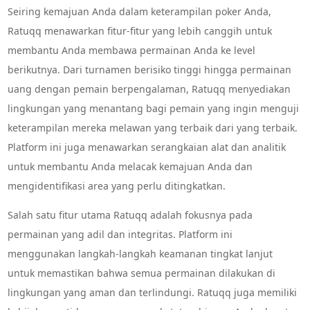
Seiring kemajuan Anda dalam keterampilan poker Anda,
Ratuqq menawarkan fitur-fitur yang lebih canggih untuk
membantu Anda membawa permainan Anda ke level
berikutnya. Dari turnamen berisiko tinggi hingga permainan
uang dengan pemain berpengalaman, Ratuqq menyediakan
lingkungan yang menantang bagi pemain yang ingin menguji
keterampilan mereka melawan yang terbaik dari yang terbaik.
Platform ini juga menawarkan serangkaian alat dan analitik
untuk membantu Anda melacak kemajuan Anda dan
mengidentifikasi area yang perlu ditingkatkan.
Salah satu fitur utama Ratuqq adalah fokusnya pada
permainan yang adil dan integritas. Platform ini
menggunakan langkah-langkah keamanan tingkat lanjut
untuk memastikan bahwa semua permainan dilakukan di
lingkungan yang aman dan terlindungi. Ratuqq juga memiliki