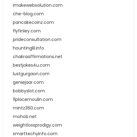
imakewebsolution.com
che-blog.com
pancakecoinz.com
flyfinley.com
prideconsultation.com
hountinglil.info
chakraaffirmations.net
bestjokes4u.com
lustgurgaon.com
geniejaar.com
bobbyslot.com
11placemoulin.com
mintz360.com
mohob.net
weightlossprodigy.com
smarttechyinfo.com