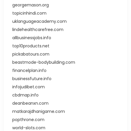
georgemason.org
topicinhindi.com
uklanguageacademy.com
lindehealthcarefree.com
allbusinessjobs.info
top10products.net
pickabatours.com
beastmode-bodybuilding.com
financelplan.info
businessfuture.info
infojudibet.com
cbdmap.info
deanbeanxn.com
matkarajdhanigame.com
popthrone.com
world-slots.com