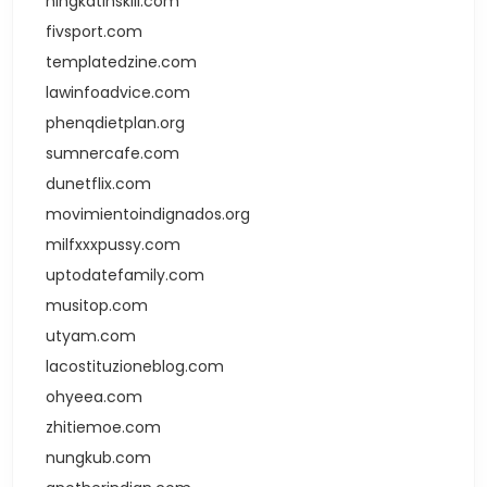
ningkatinskill.com
fivsport.com
templatedzine.com
lawinfoadvice.com
phenqdietplan.org
sumnercafe.com
dunetflix.com
movimientoindignados.org
milfxxxpussy.com
uptodatefamily.com
musitop.com
utyam.com
lacostituzioneblog.com
ohyeea.com
zhitiemoe.com
nungkub.com