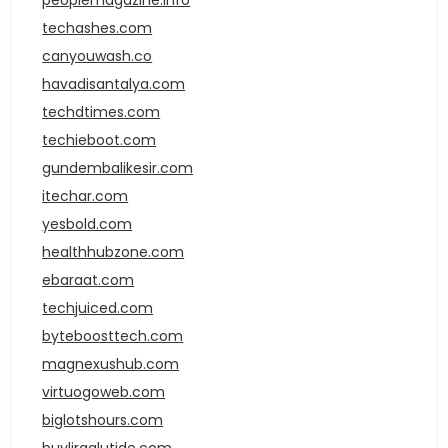
peoplemagazine.info
techashes.com
canyouwash.co
havadisantalya.com
techdtimes.com
techieboot.com
gundembalikesir.com
itechar.com
yesbold.com
healthhubzone.com
ebaraat.com
techjuiced.com
byteboosttech.com
magnexushub.com
virtuogoweb.com
biglotshours.com