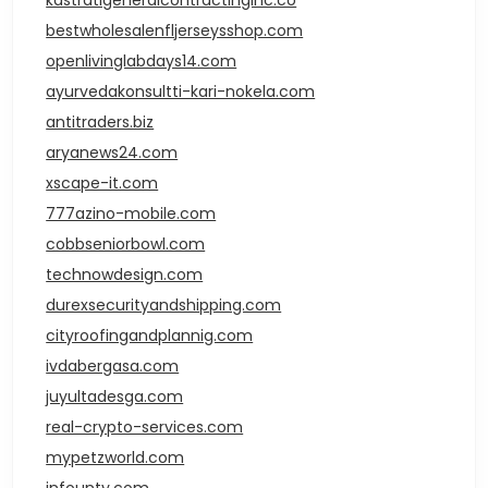
kastratigeneralcontractinginc.co
bestwholesalenfljerseysshop.com
openlivinglabdays14.com
ayurvedakonsultti-kari-nokela.com
antitraders.biz
aryanews24.com
xscape-it.com
777azino-mobile.com
cobbseniorbowl.com
technowdesign.com
durexsecurityandshipping.com
cityroofingandplannig.com
ivdabergasa.com
juyultadesga.com
real-crypto-services.com
mypetzworld.com