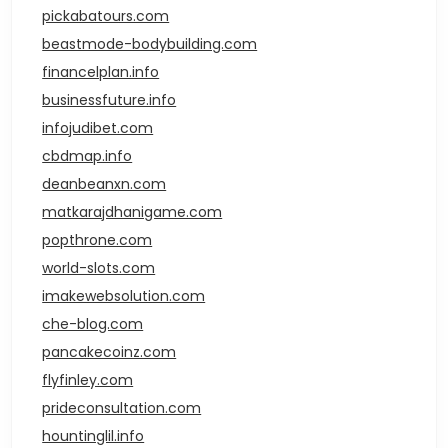
pickabatours.com
beastmode-bodybuilding.com
financelplan.info
businessfuture.info
infojudibet.com
cbdmap.info
deanbeanxn.com
matkarajdhanigame.com
popthrone.com
world-slots.com
imakewebsolution.com
che-blog.com
pancakecoinz.com
flyfinley.com
prideconsultation.com
hountinglil.info