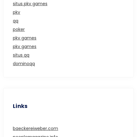
situs pkv games
pkv
qq
poker
pkv games
pkv games
situs qq
dominoqq
Links
baeckereiweber.com