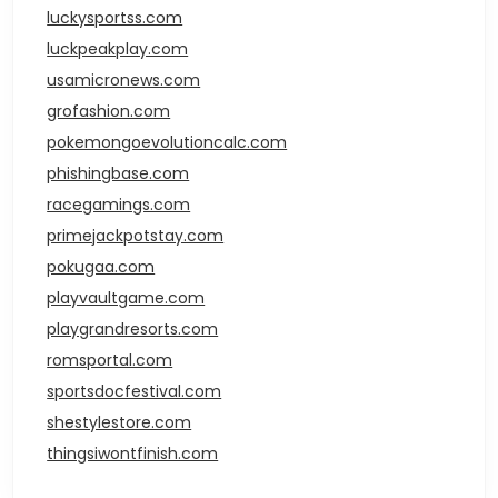
luckysportss.com
luckpeakplay.com
usamicronews.com
grofashion.com
pokemongoevolutioncalc.com
phishingbase.com
racegamings.com
primejackpotstay.com
pokugaa.com
playvaultgame.com
playgrandresorts.com
romsportal.com
sportsdocfestival.com
shestylestore.com
thingsiwontfinish.com