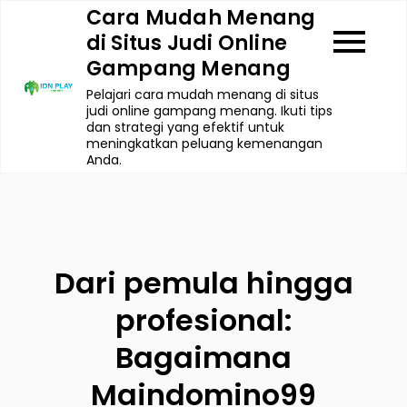
Skip
Cara Mudah Menang
to
di Situs Judi Online
content
Gampang Menang
Pelajari cara mudah menang di situs
judi online gampang menang. Ikuti tips
dan strategi yang efektif untuk
meningkatkan peluang kemenangan
Anda.
Dari pemula hingga
profesional:
Bagaimana
Maindomino99