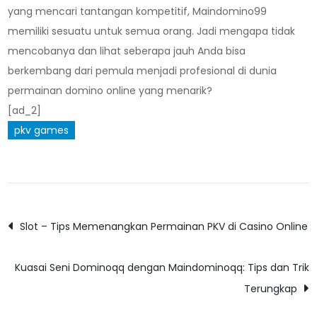
yang mencari tantangan kompetitif, Maindomino99
memiliki sesuatu untuk semua orang. Jadi mengapa tidak
mencobanya dan lihat seberapa jauh Anda bisa
berkembang dari pemula menjadi profesional di dunia
permainan domino online yang menarik?
[ad_2]
pkv games
Post
Slot – Tips Memenangkan Permainan PKV di Casino Online
navigation
Kuasai Seni Dominoqq dengan Maindominoqq: Tips dan Trik
Terungkap