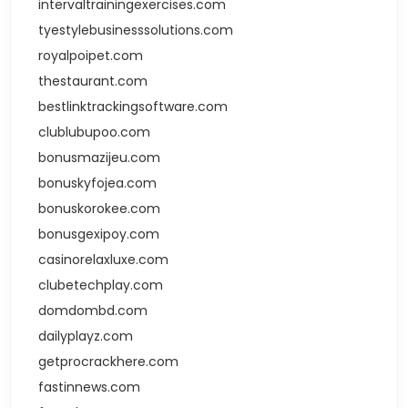
intervaltrainingexercises.com
tyestylebusinesssolutions.com
royalpoipet.com
thestaurant.com
bestlinktrackingsoftware.com
clublubupoo.com
bonusmazijeu.com
bonuskyfojea.com
bonuskorokee.com
bonusgexipoy.com
casinorelaxluxe.com
clubetechplay.com
domdombd.com
dailyplayz.com
getprocrackhere.com
fastinnews.com