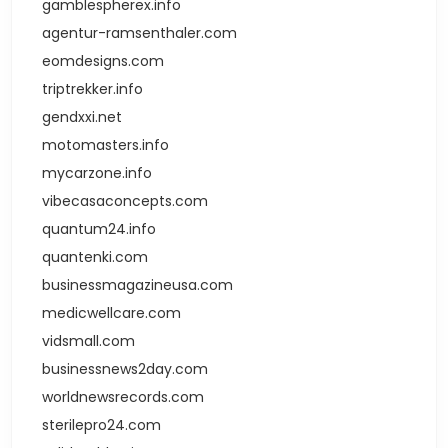
gamblespherex.info
agentur-ramsenthaler.com
eomdesigns.com
triptrekker.info
gendxxi.net
motomasters.info
mycarzone.info
vibecasaconcepts.com
quantum24.info
quantenki.com
businessmagazineusa.com
medicwellcare.com
vidsmall.com
businessnews2day.com
worldnewsrecords.com
sterilepro24.com