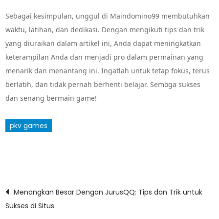
Sebagai kesimpulan, unggul di Maindomino99 membutuhkan
waktu, latihan, dan dedikasi. Dengan mengikuti tips dan trik
yang diuraikan dalam artikel ini, Anda dapat meningkatkan
keterampilan Anda dan menjadi pro dalam permainan yang
menarik dan menantang ini. Ingatlah untuk tetap fokus, terus
berlatih, dan tidak pernah berhenti belajar. Semoga sukses
dan senang bermain game!
pkv games
Post
Menangkan Besar Dengan JurusQQ: Tips dan Trik untuk
Sukses di Situs
navigation