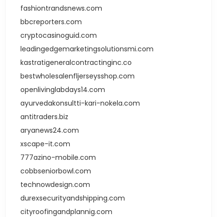
fashiontrandsnews.com
bbcreporters.com
cryptocasinoguid.com
leadingedgemarketingsolutionsmi.com
kastratigeneralcontractinginc.co
bestwholesalenfljerseysshop.com
openlivinglabdays14.com
ayurvedakonsultti-kari-nokela.com
antitraders.biz
aryanews24.com
xscape-it.com
777azino-mobile.com
cobbseniorbowl.com
technowdesign.com
durexsecurityandshipping.com
cityroofingandplannig.com