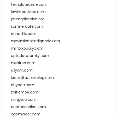
templatedzine.com
lawinfoadvice.com
phenqdietplan.org
sumnercafe.com
dunetflix.com
movimientoindignados.org
milfxxxpussy.com
uptodatefamily.com
musitop.com
utyam.com
lacostituzioneblog.com
ohyeea.com
zhitiemoe.com
nungkub.com
anotherindian.com
xylemcider.com