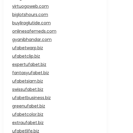
virtuogoweb.com
biglotshours.com
buyliraglutide.com
onlinesafemeds.com
gyanibhandar.com
ufabetwarp.biz
ufabetclip.biz
expertufabet.biz
fantasyufabet.biz
ufabetsiam.biz
swissufabet.biz
ufabetbusiness.biz
greenufabet.biz
ufabetcolor.biz
extraufabet.biz
ufabetlife.biz