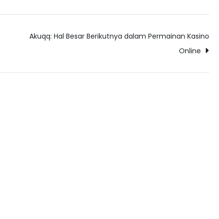
Akuqq: Hal Besar Berikutnya dalam Permainan Kasino
Online