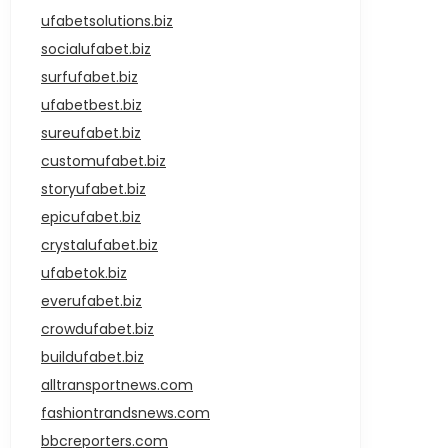
ufabetsolutions.biz
socialufabet.biz
surfufabet.biz
ufabetbest.biz
sureufabet.biz
customufabet.biz
storyufabet.biz
epicufabet.biz
crystalufabet.biz
ufabetok.biz
everufabet.biz
crowdufabet.biz
buildufabet.biz
alltransportnews.com
fashiontrandsnews.com
bbcreporters.com