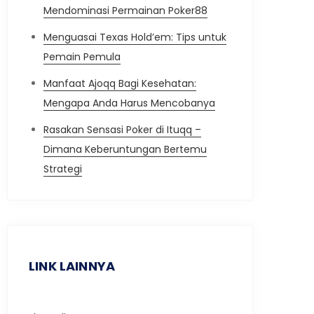
Mendominasi Permainan Poker88
Menguasai Texas Hold’em: Tips untuk
Pemain Pemula
Manfaat Ajoqq Bagi Kesehatan:
Mengapa Anda Harus Mencobanya
Rasakan Sensasi Poker di Ituqq –
Dimana Keberuntungan Bertemu
Strategi
LINK LAINNYA