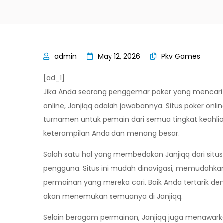
May 12, 2026
Pkv Games
[ad_1]
Jika Anda seorang penggemar poker yang mencari 
online, Janjiqq adalah jawabannya. Situs poker o
turnamen untuk pemain dari semua tingkat keahli
keterampilan Anda dan menang besar.
Salah satu hal yang membedakan Janjiqq dari situ
pengguna. Situs ini mudah dinavigasi, memudah
permainan yang mereka cari. Baik Anda tertarik de
akan menemukan semuanya di Janjiqq.
Selain beragam permainan, Janjiqq juga menawarka