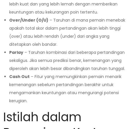
lebih kuat dan yang lebih lemah dengan memberikan
keuntungan atau kekurangan poin tertentu.
Over/Under (O/U)
– Taruhan di mana pemain menebak
apakah total skor dalam pertandingan akan lebih tinggi
(over) atau lebih rendah (under) dari angka yang
ditetapkan oleh bandar.
Parlay
– Taruhan kombinasi dari beberapa pertandingan
sekaligus. Jika semua prediksi benar, kemenangan yang
diperoleh akan lebih besar dibandingkan taruhan tunggal.
Cash Out
– Fitur yang memungkinkan pemain menarik
kemenangan sebelum pertandingan berakhir untuk
mengamankan keuntungan atau mengurangi potensi
kerugian.
Istilah dalam