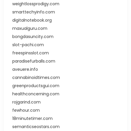
weightlossprodigy.com
smarttechyinfo.com
digitalnotebook.org
maxualguru.com
bongdasuncity.com
slot-pachi.com
freespinsslot.com
paradisefurballs.com
aveuere.info
cannabinoidtimes.com
greenproductsgui.com
healthconcerning.com
rojgarind.com
fewhour.com
18minutetimer.com
semanticseostars.com