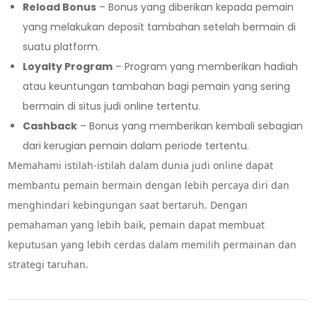
Reload Bonus
– Bonus yang diberikan kepada pemain
yang melakukan deposit tambahan setelah bermain di
suatu platform.
Loyalty Program
– Program yang memberikan hadiah
atau keuntungan tambahan bagi pemain yang sering
bermain di situs judi online tertentu.
Cashback
– Bonus yang memberikan kembali sebagian
dari kerugian pemain dalam periode tertentu.
Memahami istilah-istilah dalam dunia judi online dapat
membantu pemain bermain dengan lebih percaya diri dan
menghindari kebingungan saat bertaruh. Dengan
pemahaman yang lebih baik, pemain dapat membuat
keputusan yang lebih cerdas dalam memilih permainan dan
strategi taruhan.