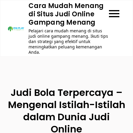
Skip
Cara Mudah Menang
to
di Situs Judi Online
content
Gampang Menang
Pelajari cara mudah menang di situs
judi online gampang menang. Ikuti tips
dan strategi yang efektif untuk
meningkatkan peluang kemenangan
Anda.
Judi Bola Terpercaya –
Mengenal Istilah-Istilah
dalam Dunia Judi
Online