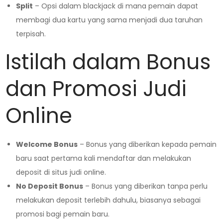
Split
– Opsi dalam blackjack di mana pemain dapat
membagi dua kartu yang sama menjadi dua taruhan
terpisah.
Istilah dalam Bonus
dan Promosi Judi
Online
Welcome Bonus
– Bonus yang diberikan kepada pemain
baru saat pertama kali mendaftar dan melakukan
deposit di situs judi online.
No Deposit Bonus
– Bonus yang diberikan tanpa perlu
melakukan deposit terlebih dahulu, biasanya sebagai
promosi bagi pemain baru.