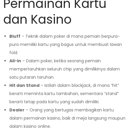
Permainan Kartu
dan Kasino
Bluff
– Teknik dalam poker di mana pemain berpura-
pura memiliki kartu yang bagus untuk membuat lawan
fold.
All-in
– Dalam poker, ketika seorang pemain
mempertaruhkan seluruh chip yang dimilikinya dalam
satu putaran taruhan.
Hit dan Stand
– Istilah dalam blackjack, di mana “hit”
berarti meminta kartu tambahan, sementara “stand”
berarti tetap pada kartu yang sudah dimiliki.
Dealer
– Orang yang bertugas membagikan kartu
dalam permainan kasino, baik di meja langsung maupun
dalam kasino online.