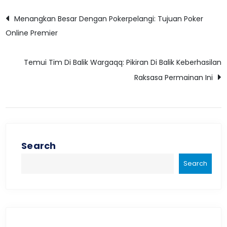
Post
Menangkan Besar Dengan Pokerpelangi: Tujuan Poker
Online Premier
navigation
Temui Tim Di Balik Wargaqq: Pikiran Di Balik Keberhasilan
Raksasa Permainan Ini
Search
Search