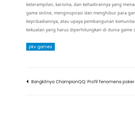
keterampilan, karisma, dan kehadirannya yang menarik
game online, menginspirasi dan menghibur para ga
kepribadiannya, atau upaya pembangunan komunitas
kekuatan yang harus diperhitungkan di dunia game o
pkv games
Post
Bangkitnya ChampionQQ: Profil fenomena poker
navigation