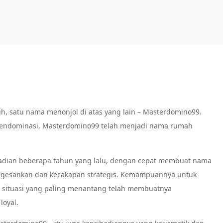
h, satu nama menonjol di atas yang lain – Masterdomino99.
mendominasi, Masterdomino99 telah menjadi nama rumah
jadian beberapa tahun yang lalu, dengan cepat membuat nama
ngesankan dan kecakapan strategis. Kemampuannya untuk
 situasi yang paling menantang telah membuatnya
oyal.