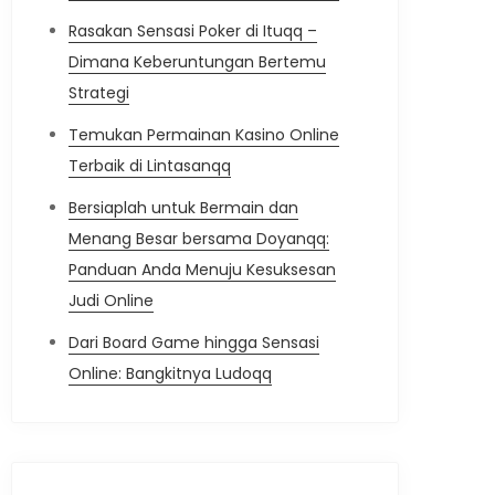
Rasakan Sensasi Poker di Ituqq –
Dimana Keberuntungan Bertemu
Strategi
Temukan Permainan Kasino Online
Terbaik di Lintasanqq
Bersiaplah untuk Bermain dan
Menang Besar bersama Doyanqq:
Panduan Anda Menuju Kesuksesan
Judi Online
Dari Board Game hingga Sensasi
Online: Bangkitnya Ludoqq