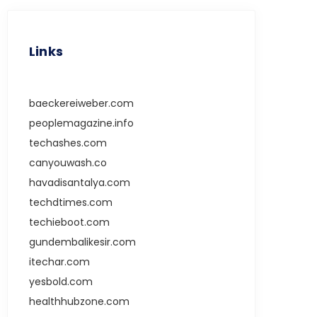
Links
baeckereiweber.com
peoplemagazine.info
techashes.com
canyouwash.co
havadisantalya.com
techdtimes.com
techieboot.com
gundembalikesir.com
itechar.com
yesbold.com
healthhubzone.com