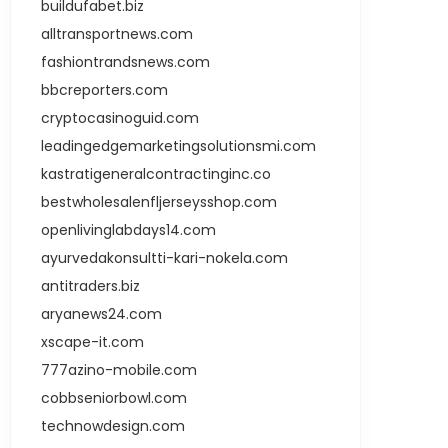
buildufabet.biz
alltransportnews.com
fashiontrandsnews.com
bbcreporters.com
cryptocasinoguid.com
leadingedgemarketingsolutionsmi.com
kastratigeneralcontractinginc.co
bestwholesalenfljerseysshop.com
openlivinglabdays14.com
ayurvedakonsultti-kari-nokela.com
antitraders.biz
aryanews24.com
xscape-it.com
777azino-mobile.com
cobbseniorbowl.com
technowdesign.com