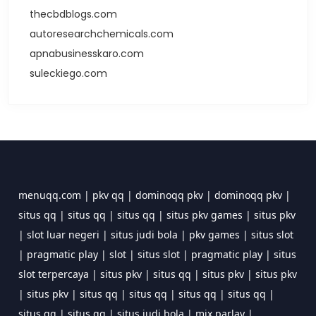
thecbdblogs.com
autoresearchchemicals.com
apnabusinesskaro.com
suleckiego.com
menuqq.com
|
pkv qq
|
dominoqq pkv
|
dominoqq pkv
|
situs qq
|
situs qq
|
situs qq
|
situs pkv games
|
situs pkv
|
slot luar negeri
|
situs judi bola
|
pkv games
|
situs slot
|
pragmatic play
|
slot
|
situs slot
|
pragmatic play
|
situs
slot terpercaya
|
situs pkv
|
situs qq
|
situs pkv
|
situs pkv
|
situs pkv
|
situs qq
|
situs qq
|
situs qq
|
situs qq
|
situs qq
|
situs qq
|
situs judi bola
|
mix parlay
|