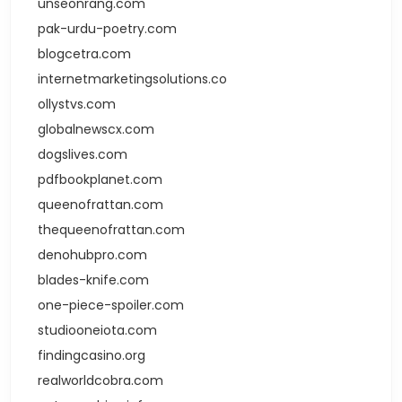
unseonrang.com
pak-urdu-poetry.com
blogcetra.com
internetmarketingsolutions.co
ollystvs.com
globalnewscx.com
dogslives.com
pdfbookplanet.com
queenofrattan.com
thequeenofrattan.com
denohubpro.com
blades-knife.com
one-piece-spoiler.com
studiooneiota.com
findingcasino.org
realworldcobra.com