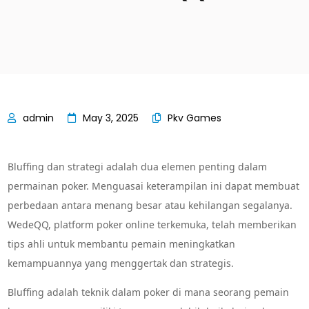
May 3, 2025
Pkv Games
Bluffing dan strategi adalah dua elemen penting dalam
permainan poker. Menguasai keterampilan ini dapat membuat
perbedaan antara menang besar atau kehilangan segalanya.
WedeQQ, platform poker online terkemuka, telah memberikan
tips ahli untuk membantu pemain meningkatkan
kemampuannya yang menggertak dan strategis.
Bluffing adalah teknik dalam poker di mana seorang pemain