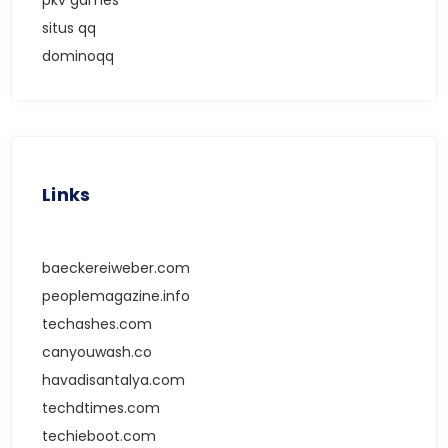
pkv games
situs qq
dominoqq
Links
baeckereiweber.com
peoplemagazine.info
techashes.com
canyouwash.co
havadisantalya.com
techdtimes.com
techieboot.com