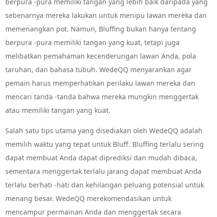
berpura -pura memiliki tangan yang lebih baik daripada yang
sebenarnya mereka lakukan untuk menipu lawan mereka dan
memenangkan pot. Namun, Bluffing bukan hanya tentang
berpura -pura memiliki tangan yang kuat, tetapi juga
melibatkan pemahaman kecenderungan lawan Anda, pola
taruhan, dan bahasa tubuh. WedeQQ menyarankan agar
pemain harus memperhatikan perilaku lawan mereka dan
mencari tanda -tanda bahwa mereka mungkin menggertak
atau memiliki tangan yang kuat.
Salah satu tips utama yang disediakan oleh WedeQQ adalah
memilih waktu yang tepat untuk Bluff. Bluffing terlalu sering
dapat membuat Anda dapat diprediksi dan mudah dibaca,
sementara menggertak terlalu jarang dapat membuat Anda
terlalu berhati -hati dan kehilangan peluang potensial untuk
menang besar. WedeQQ merekomendasikan untuk
mencampur permainan Anda dan menggertak secara