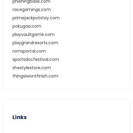
phishingbase.com
racegamings.com
primejackpotstay.com
pokugaa.com
playvaultgame.com
playgrandresorts.com
romsportal.com
sportsdocfestival.com
shestylestore.com
thingsiwontfinish.com
Links