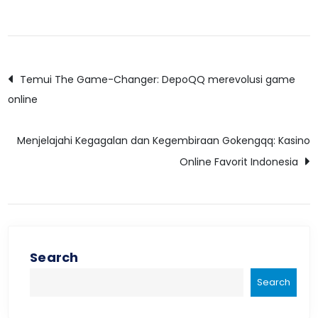
Post
Temui The Game-Changer: DepoQQ merevolusi game
online
navigation
Menjelajahi Kegagalan dan Kegembiraan Gokengqq: Kasino
Online Favorit Indonesia
Search
Search