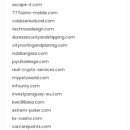
xscape-it.com
777azino-mobile.com
cobbseniorbowl.com
technowdesign.com
durexsecurityandshipping.com
cityroofingandplannig.com
ivdabergasa.com
juyultadesga.com
real-crypto-services.com
mypetzworld.com
infounty.com
investparaguay-eu.com
bwc88asia.com
extrem-poker.com
ks-casino.com
carcarepoints.com