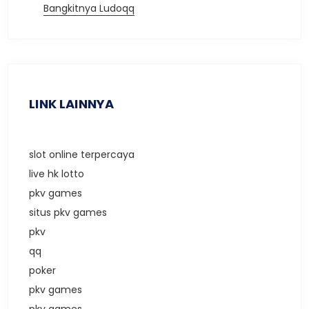
Bangkitnya Ludoqq
LINK LAINNYA
slot online terpercaya
live hk lotto
pkv games
situs pkv games
pkv
qq
poker
pkv games