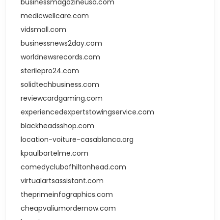
businessmagazineusa.com
medicwellcare.com
vidsmall.com
businessnews2day.com
worldnewsrecords.com
sterilepro24.com
solidtechbusiness.com
reviewcardgaming.com
experiencedexpertstowingservice.com
blackheadsshop.com
location-voiture-casablanca.org
kpaulbartelme.com
comedyclubofhiltonhead.com
virtualartsassistant.com
theprimeinfographics.com
cheapvaliumordernow.com