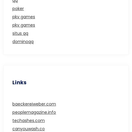
qq
poker
pkv games
pkv games
situs qq
dominoqq
Links
baeckereiweber.com
peoplemagazine.info
techashes.com
canyouwash.co