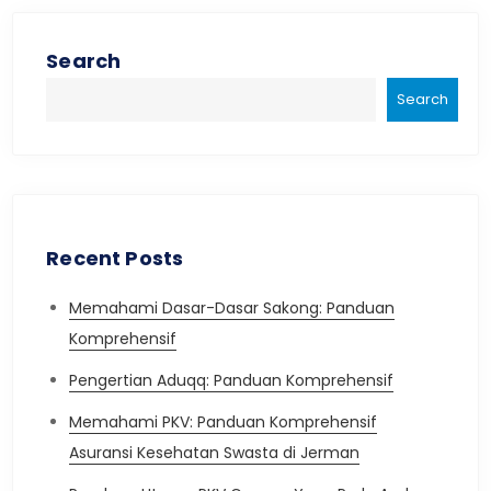
Search
Search
Recent Posts
Memahami Dasar-Dasar Sakong: Panduan
Komprehensif
Pengertian Aduqq: Panduan Komprehensif
Memahami PKV: Panduan Komprehensif
Asuransi Kesehatan Swasta di Jerman