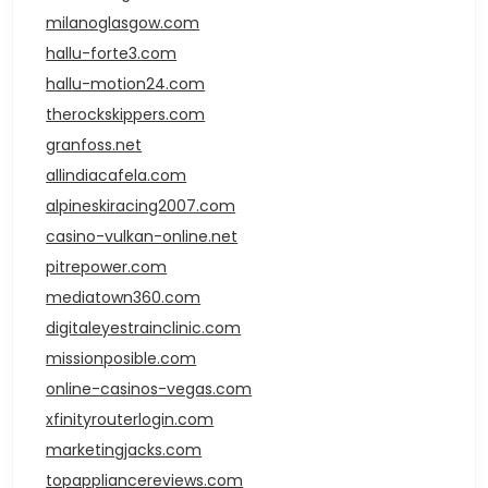
milanoglasgow.com
hallu-forte3.com
hallu-motion24.com
therockskippers.com
granfoss.net
allindiacafela.com
alpineskiracing2007.com
casino-vulkan-online.net
pitrepower.com
mediatown360.com
digitaleyestrainclinic.com
missionposible.com
online-casinos-vegas.com
xfinityrouterlogin.com
marketingjacks.com
topappliancereviews.com