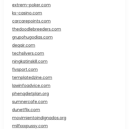
extrem-poker.com
ks-casino.com
carcarepoints.com
thedoodlebreeders.com
grupohugodias.com
deqair.com
techsilvers.com
ningkatinskill.com
fivsport.com
templatedzine.com
lawinfoadvice.com
phenqdietplan.org
sumnercafe.com
dunetflix.com
movimientoindignados.org
milfxxxpussy.com