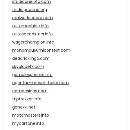
studiooneiota.com
findingcasino.org
realworldcobra.com
automachine.info
autospeedsters.info
wagerchampion.info
monomousumicontest.com
deadricklingo.com
skyglobefx.com
gamblespherex.info
agentur-ramsenthaler.com
eomdesigns.com
triptrekker.info
gendxxi.net
motomasters.info
mycarzone.info