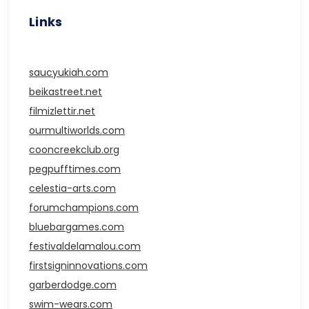
Links
saucyukiah.com
beikastreet.net
filmizlettir.net
ourmultiworlds.com
cooncreekclub.org
pegpufftimes.com
celestia-arts.com
forumchampions.com
bluebargames.com
festivaldelamalou.com
firstsigninnovations.com
garberdodge.com
swim-wears.com