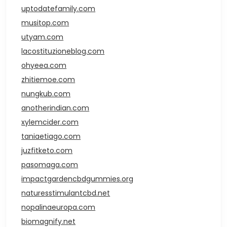
uptodatefamily.com
musitop.com
utyam.com
lacostituzioneblog.com
ohyeea.com
zhitiemoe.com
nungkub.com
anotherindian.com
xylemcider.com
taniaetiago.com
juzfitketo.com
pasomaga.com
impactgardencbdgummies.org
naturesstimulantcbd.net
nopalinaeuropa.com
biomagnify.net