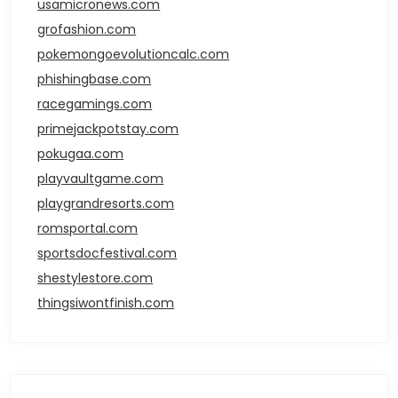
usamicronews.com
grofashion.com
pokemongoevolutioncalc.com
phishingbase.com
racegamings.com
primejackpotstay.com
pokugaa.com
playvaultgame.com
playgrandresorts.com
romsportal.com
sportsdocfestival.com
shestylestore.com
thingsiwontfinish.com