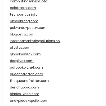
computingservice.info
caiofracini.com
techpositive.info
unseonrang.com
pak-urdu-poetry.com
blogcetra.com
internetmarketingsolutions.co
ollystvs.com
globalnewscx.com
dogslives.com
pdfbookplanet.com
queenofrattan.com
thequeenofrattan.com
denohubpro.com
blades-knife.com
one-piece-spoiler.com