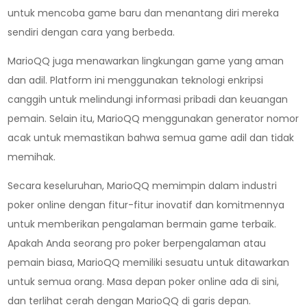
untuk mencoba game baru dan menantang diri mereka
sendiri dengan cara yang berbeda.
MarioQQ juga menawarkan lingkungan game yang aman
dan adil. Platform ini menggunakan teknologi enkripsi
canggih untuk melindungi informasi pribadi dan keuangan
pemain. Selain itu, MarioQQ menggunakan generator nomor
acak untuk memastikan bahwa semua game adil dan tidak
memihak.
Secara keseluruhan, MarioQQ memimpin dalam industri
poker online dengan fitur-fitur inovatif dan komitmennya
untuk memberikan pengalaman bermain game terbaik.
Apakah Anda seorang pro poker berpengalaman atau
pemain biasa, MarioQQ memiliki sesuatu untuk ditawarkan
untuk semua orang. Masa depan poker online ada di sini,
dan terlihat cerah dengan MarioQQ di garis depan.