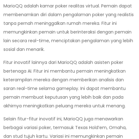
MarioQQ adalah kamar poker realitas virtual. Pemain dapat
membenamkan diri dalam pengalaman poker yang realistis
tanpa pernah meninggalkan rumah mereka. Fitur ini
memungkinkan pemain untuk berinteraksi dengan pemain
lain secara real-time, menciptakan pengalaman yang lebih
sosial dan menarik.
Fitur inovatif lainnya dari MarioQQ adalah asisten poker
bertenaga AI. Fitur ini membantu pemain meningkatkan
keterampilan mereka dengan memberikan analisis dan
saran real-time selama gameplay. Ini dapat membantu
pemain membuat keputusan yang lebih baik dan pada
akhirnya meningkatkan peluang mereka untuk menang.
Selain fitur-fitur inovatif ini, MarioQQ juga menawarkan
berbagai variasi poker, termasuk Texas Hold’em, Omaha,
dan stud tujuh kartu. Variasi ini memungkinkan pemain