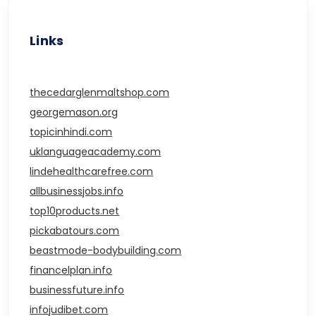
Links
thecedarglenmaltshop.com
georgemason.org
topicinhindi.com
uklanguageacademy.com
lindehealthcarefree.com
allbusinessjobs.info
top10products.net
pickabatours.com
beastmode-bodybuilding.com
financelplan.info
businessfuture.info
infojudibet.com