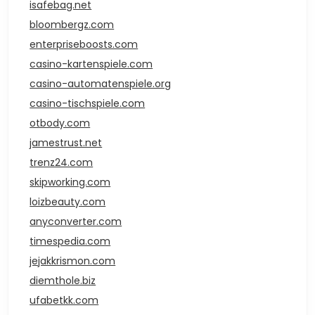
isafebag.net
bloombergz.com
enterpriseboosts.com
casino-kartenspiele.com
casino-automatenspiele.org
casino-tischspiele.com
otbody.com
jamestrust.net
trenz24.com
skipworking.com
loizbeauty.com
anyconverter.com
timespedia.com
jejakkrismon.com
diemthole.biz
ufabetkk.com