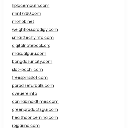
11placemoulin.com
mintz360.com
mohob.net
weightlossprodigy.com
smarttechyinfo.com
digitalnotebook.org
maxualguru.com
bongdasuncity.com
slot-pachi.com
freespinsslot.com
paradisefurballs.com
aveuere.info
cannabinoidtimes.com
greenproductsgui.com
healthconcerning.com
rojgarind.com