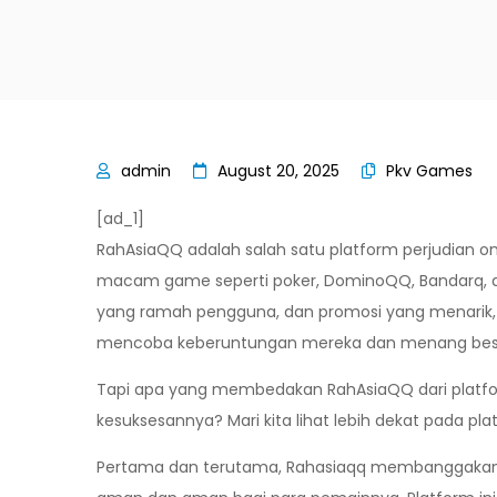
August 20, 2025
Pkv Games
[ad_1]
RahAsiaQQ adalah salah satu platform perjudian on
macam game seperti poker, DominoQQ, Bandarq, 
yang ramah pengguna, dan promosi yang menarik, 
mencoba keberuntungan mereka dan menang bes
Tapi apa yang membedakan RahAsiaQQ dari platform
kesuksesannya? Mari kita lihat lebih dekat pada 
Pertama dan terutama, Rahasiaqq membanggakan