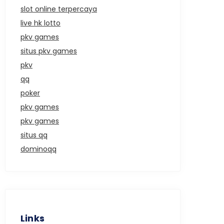
slot online terpercaya
live hk lotto
pkv games
situs pkv games
pkv
qq
poker
pkv games
pkv games
situs qq
dominoqq
Links