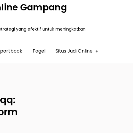
Online Gampang
strategi yang efektif untuk meningkatkan
Sportbook
Togel
Situs Judi Online
qq:
form