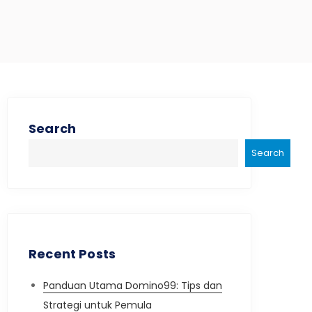
Search
Search
Recent Posts
Panduan Utama Domino99: Tips dan
Strategi untuk Pemula