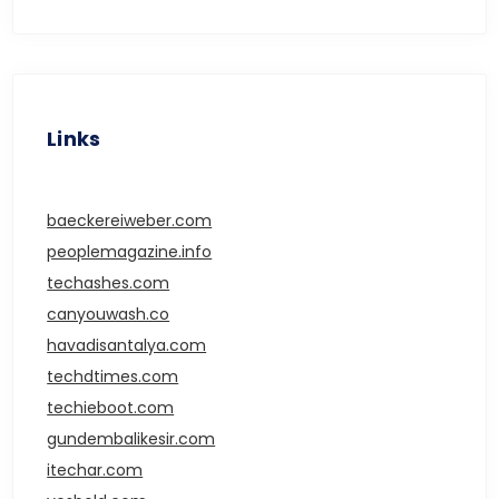
Links
baeckereiweber.com
peoplemagazine.info
techashes.com
canyouwash.co
havadisantalya.com
techdtimes.com
techieboot.com
gundembalikesir.com
itechar.com