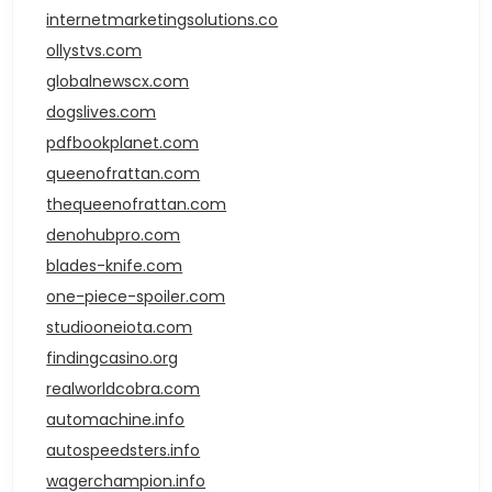
internetmarketingsolutions.co
ollystvs.com
globalnewscx.com
dogslives.com
pdfbookplanet.com
queenofrattan.com
thequeenofrattan.com
denohubpro.com
blades-knife.com
one-piece-spoiler.com
studiooneiota.com
findingcasino.org
realworldcobra.com
automachine.info
autospeedsters.info
wagerchampion.info