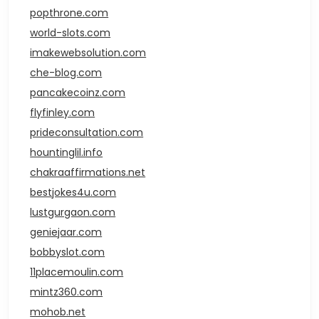
popthrone.com
world-slots.com
imakewebsolution.com
che-blog.com
pancakecoinz.com
flyfinley.com
prideconsultation.com
hountinglil.info
chakraaffirmations.net
bestjokes4u.com
lustgurgaon.com
geniejaar.com
bobbyslot.com
11placemoulin.com
mintz360.com
mohob.net