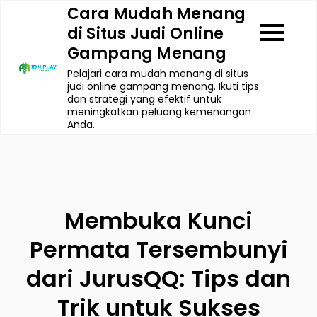
Skip
Cara Mudah Menang
to
di Situs Judi Online
content
Gampang Menang
Pelajari cara mudah menang di situs
judi online gampang menang. Ikuti tips
dan strategi yang efektif untuk
meningkatkan peluang kemenangan
Anda.
Membuka Kunci
Permata Tersembunyi
dari JurusQQ: Tips dan
Trik untuk Sukses