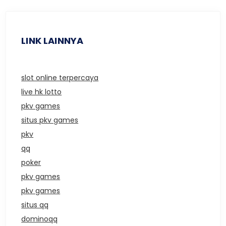
LINK LAINNYA
slot online terpercaya
live hk lotto
pkv games
situs pkv games
pkv
qq
poker
pkv games
pkv games
situs qq
dominoqq