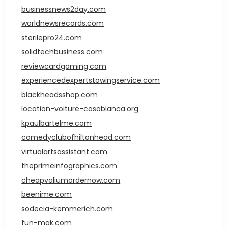
businessnews2day.com
worldnewsrecords.com
sterilepro24.com
solidtechbusiness.com
reviewcardgaming.com
experiencedexpertstowingservice.com
blackheadsshop.com
location-voiture-casablanca.org
kpaulbartelme.com
comedyclubofhiltonhead.com
virtualartsassistant.com
theprimeinfographics.com
cheapvaliumordernow.com
beenime.com
sodecia-kemmerich.com
fun-mak.com