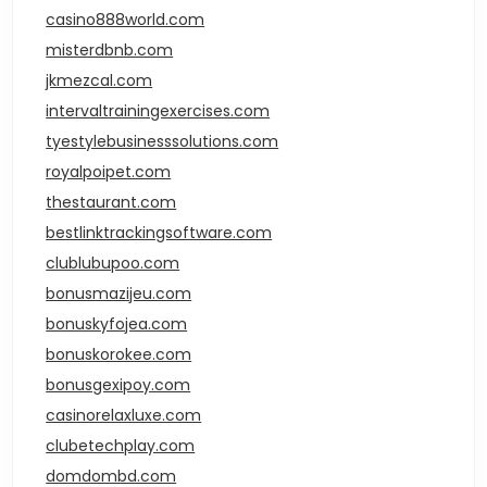
casino888world.com
misterdbnb.com
jkmezcal.com
intervaltrainingexercises.com
tyestylebusinesssolutions.com
royalpoipet.com
thestaurant.com
bestlinktrackingsoftware.com
clublubupoo.com
bonusmazijeu.com
bonuskyfojea.com
bonuskorokee.com
bonusgexipoy.com
casinorelaxluxe.com
clubetechplay.com
domdombd.com