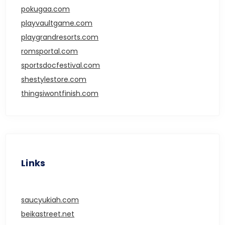
pokugaa.com
playvaultgame.com
playgrandresorts.com
romsportal.com
sportsdocfestival.com
shestylestore.com
thingsiwontfinish.com
Links
saucyukiah.com
beikastreet.net