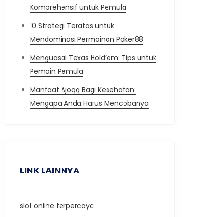
Komprehensif untuk Pemula
10 Strategi Teratas untuk
Mendominasi Permainan Poker88
Menguasai Texas Hold’em: Tips untuk
Pemain Pemula
Manfaat Ajoqq Bagi Kesehatan:
Mengapa Anda Harus Mencobanya
LINK LAINNYA
slot online terpercaya