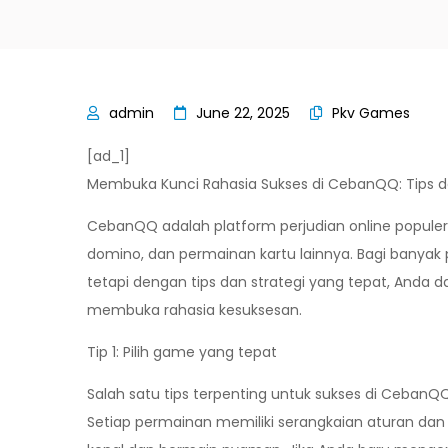
June 22, 2025
Pkv Games
[ad_1]
Membuka Kunci Rahasia Sukses di CebanQQ: Tips d
CebanQQ adalah platform perjudian online popul
domino, dan permainan kartu lainnya. Bagi banyak
tetapi dengan tips dan strategi yang tepat, And
membuka rahasia kesuksesan.
Tip 1: Pilih game yang tepat
Salah satu tips terpenting untuk sukses di Ceban
Setiap permainan memiliki serangkaian aturan dan 