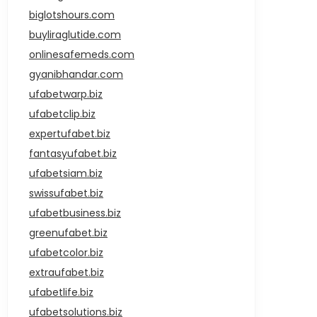
biglotshours.com
buyliraglutide.com
onlinesafemeds.com
gyanibhandar.com
ufabetwarp.biz
ufabetclip.biz
expertufabet.biz
fantasyufabet.biz
ufabetsiam.biz
swissufabet.biz
ufabetbusiness.biz
greenufabet.biz
ufabetcolor.biz
extraufabet.biz
ufabetlife.biz
ufabetsolutions.biz