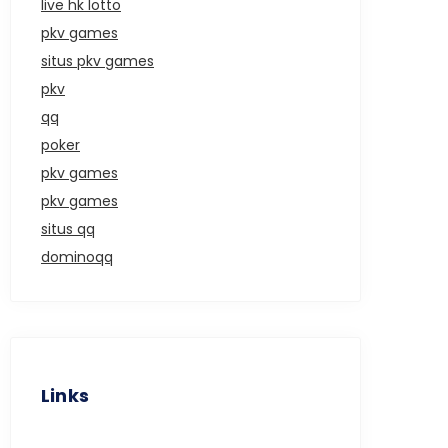
live hk lotto
pkv games
situs pkv games
pkv
qq
poker
pkv games
pkv games
situs qq
dominoqq
Links