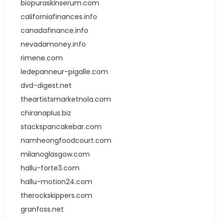
biopuraskinserum.com
californiafinances.info
canadafinance.info
nevadamoney.info
rimene.com
ledepanneur-pigalle.com
dvd-digest.net
theartistsmarketnola.com
chiranaplus.biz
stackspancakebar.com
namheongfoodcourt.com
milanoglasgow.com
hallu-forte3.com
hallu-motion24.com
therockskippers.com
granfoss.net