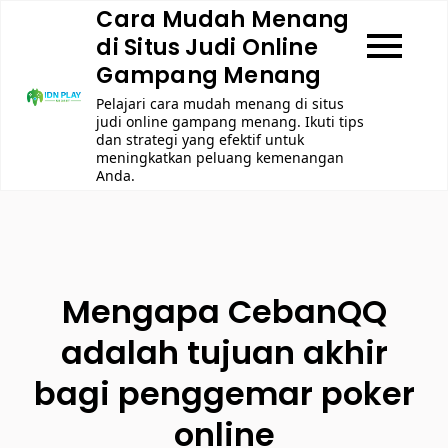
Skip
Cara Mudah Menang
to
di Situs Judi Online
content
Gampang Menang
Pelajari cara mudah menang di situs
judi online gampang menang. Ikuti tips
dan strategi yang efektif untuk
meningkatkan peluang kemenangan
Anda.
Mengapa CebanQQ
adalah tujuan akhir
bagi penggemar poker
online