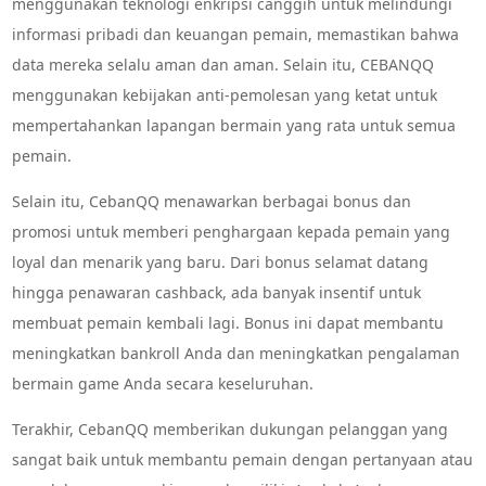
menggunakan teknologi enkripsi canggih untuk melindungi
informasi pribadi dan keuangan pemain, memastikan bahwa
data mereka selalu aman dan aman. Selain itu, CEBANQQ
menggunakan kebijakan anti-pemolesan yang ketat untuk
mempertahankan lapangan bermain yang rata untuk semua
pemain.
Selain itu, CebanQQ menawarkan berbagai bonus dan
promosi untuk memberi penghargaan kepada pemain yang
loyal dan menarik yang baru. Dari bonus selamat datang
hingga penawaran cashback, ada banyak insentif untuk
membuat pemain kembali lagi. Bonus ini dapat membantu
meningkatkan bankroll Anda dan meningkatkan pengalaman
bermain game Anda secara keseluruhan.
Terakhir, CebanQQ memberikan dukungan pelanggan yang
sangat baik untuk membantu pemain dengan pertanyaan atau