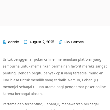
August 2, 2025
Pkv Games
Untuk penggemar poker online, menemukan platform yang
sempurna untuk memainkan permainan favorit mereka sangat
penting. Dengan begitu banyak opsi yang tersedia, mungkin
luar biasa untuk memilih yang terbaik. Namun, CebanQQ
menonjol sebagai tujuan utama bagi penggemar poker online
karena berbagai alasan.
Pertama dan terpenting, CebanQQ menawarkan berbagai