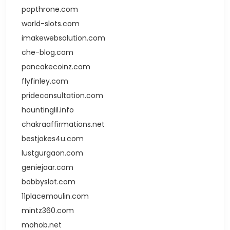
popthrone.com
world-slots.com
imakewebsolution.com
che-blog.com
pancakecoinz.com
flyfinley.com
prideconsultation.com
hountinglil.info
chakraaffirmations.net
bestjokes4u.com
lustgurgaon.com
geniejaar.com
bobbyslot.com
11placemoulin.com
mintz360.com
mohob.net