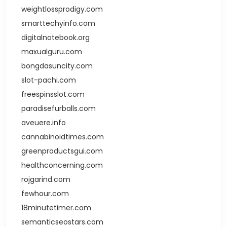
weightlossprodigy.com
smarttechyinfo.com
digitalnotebook.org
maxualguru.com
bongdasuncity.com
slot-pachi.com
freespinsslot.com
paradisefurballs.com
aveuere.info
cannabinoidtimes.com
greenproductsgui.com
healthconcerning.com
rojgarind.com
fewhour.com
18minutetimer.com
semanticseostars.com