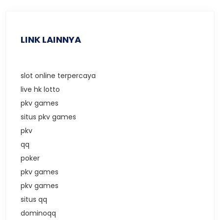
LINK LAINNYA
slot online terpercaya
live hk lotto
pkv games
situs pkv games
pkv
qq
poker
pkv games
pkv games
situs qq
dominoqq