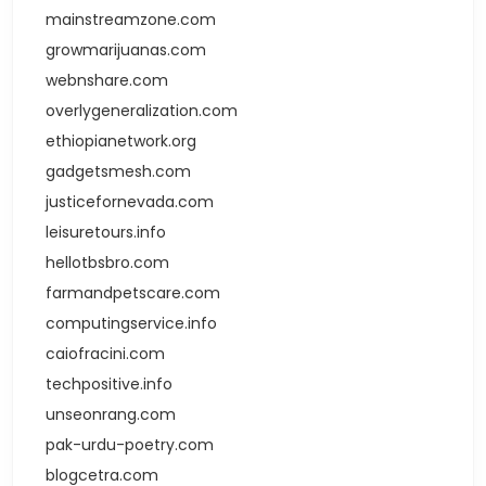
mainstreamzone.com
growmarijuanas.com
webnshare.com
overlygeneralization.com
ethiopianetwork.org
gadgetsmesh.com
justicefornevada.com
leisuretours.info
hellotbsbro.com
farmandpetscare.com
computingservice.info
caiofracini.com
techpositive.info
unseonrang.com
pak-urdu-poetry.com
blogcetra.com