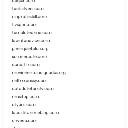
deqair.com
techsilvers.com
ningkatinskill.com
fivsport.com
templatedzine.com
lawinfoadvice.com
phenqdietplan.org
sumnercafe.com
dunetflix.com
movimientoindignados.org
milfxxxpussy.com
uptodatefamily.com
musitop.com
utyam.com
lacostituzioneblog.com
ohyeea.com