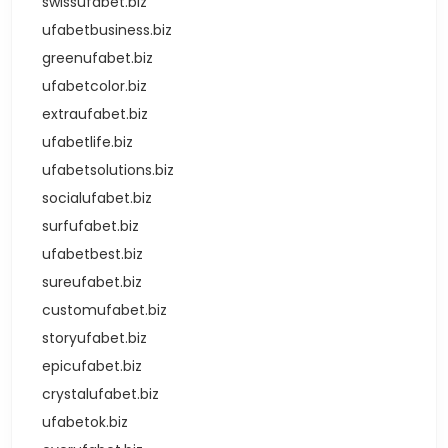
swissufabet.biz
ufabetbusiness.biz
greenufabet.biz
ufabetcolor.biz
extraufabet.biz
ufabetlife.biz
ufabetsolutions.biz
socialufabet.biz
surfufabet.biz
ufabetbest.biz
sureufabet.biz
customufabet.biz
storyufabet.biz
epicufabet.biz
crystalufabet.biz
ufabetok.biz