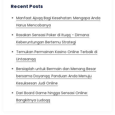
Recent Posts
Manfaat Ajoqq Bagi Kesehatan: Mengapa Anda
Harus Mencobanya
Rasakan Sensasi Poker di Ituqq – Dimana
Keberuntungan Bertemu Strategi
Temukan Permainan Kasino Online Terbaik di
Lintasanqq
Bersiaplah untuk Bermain dan Menang Besar
bersama Doyanqq: Panduan Anda Menuju
Kesuksesan Judi Online
Dari Board Game hingga Sensasi Online:
Bangkitnya Ludoqq