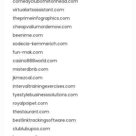
comedyclubofhiltonhead.com
virtualartsassistant.com
theprimeinfographics.com
cheapvaliumordernow.com
beenime.com
sodecia-kemmerich.com
fun-mak.com
casino888world.com
misterdbnb.com
jkmezcal.com
intervaltrainingexercises.com
tyestylebusinesssolutions.com
royalpoipet.com
thestaurant.com
bestlinktrackingsoftware.com
clublubupoo.com