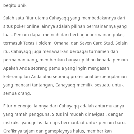
begitu unik.
Salah satu fitur utama Cahayaqq yang membedakannya dari
situs poker online lainnya adalah pilihan permainannya yang
luas. Pemain dapat memilih dari berbagai permainan poker,
termasuk Texas Hold’em, Omaha, dan Seven Card Stud. Selain
itu, Cahayaqq juga menawarkan berbagai turnamen dan
permainan uang, memberikan banyak pilihan kepada pemain.
Apakah Anda seorang pemula yang ingin mengasah
keterampilan Anda atau seorang profesional berpengalaman
yang mencari tantangan, Cahayaqq memiliki sesuatu untuk
semua orang.
Fitur menonjol lainnya dari Cahayaqq adalah antarmukanya
yang ramah pengguna. Situs ini mudah dinavigasi, dengan
instruksi yang jelas dan tips bermanfaat untuk pemain baru.
Grafiknya tajam dan gameplaynya halus, memberikan