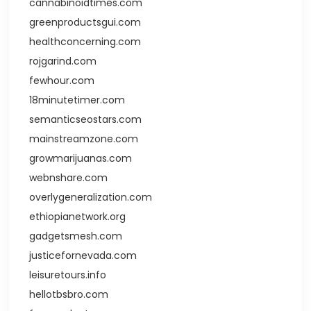
cannabinoidtimes.com
greenproductsgui.com
healthconcerning.com
rojgarind.com
fewhour.com
18minutetimer.com
semanticseostars.com
mainstreamzone.com
growmarijuanas.com
webnshare.com
overlygeneralization.com
ethiopianetwork.org
gadgetsmesh.com
justicefornevada.com
leisuretours.info
hellotbsbro.com