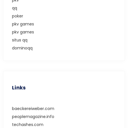
pkv
qq
poker
pkv games
pkv games
situs qq
dominoqq
Links
baeckereiweber.com
peoplemagazine.info
techashes.com