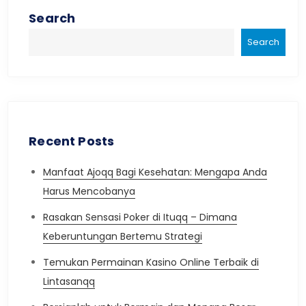
Search
Search
Recent Posts
Manfaat Ajoqq Bagi Kesehatan: Mengapa Anda
Harus Mencobanya
Rasakan Sensasi Poker di Ituqq – Dimana
Keberuntungan Bertemu Strategi
Temukan Permainan Kasino Online Terbaik di
Lintasanqq