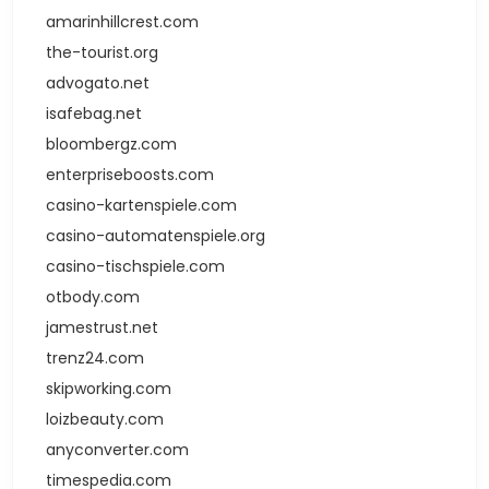
amarinhillcrest.com
the-tourist.org
advogato.net
isafebag.net
bloombergz.com
enterpriseboosts.com
casino-kartenspiele.com
casino-automatenspiele.org
casino-tischspiele.com
otbody.com
jamestrust.net
trenz24.com
skipworking.com
loizbeauty.com
anyconverter.com
timespedia.com