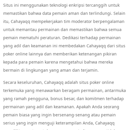
Situs ini menggunakan teknologi enkripsi tercanggih untuk
memastikan bahwa data pemain aman dan terlindungi. Selain
itu, Cahayaqq mempekerjakan tim moderator berpengalaman
untuk memantau permainan dan memastikan bahwa semua
pemain mematuhi peraturan. Dedikasi terhadap permainan
yang adil dan keamanan ini membedakan Cahayaqq dari situs
poker online lainnya dan memberikan ketenangan pikiran
kepada para pemain karena mengetahui bahwa mereka
bermain di lingkungan yang aman dan terjamin.
Secara keseluruhan, Cahayaqq adalah situs poker online
terkemuka yang menawarkan beragam permainan, antarmuka
yang ramah pengguna, bonus besar, dan komitmen terhadap
permainan yang adil dan keamanan. Apakah Anda seorang
pemain biasa yang ingin bersenang-senang atau pemain
serius yang ingin menguji keterampilan Anda, Cahayaqq