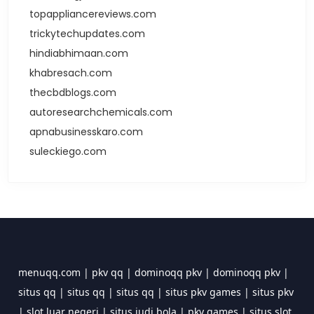
topappliancereviews.com
trickytechupdates.com
hindiabhimaan.com
khabresach.com
thecbdblogs.com
autoresearchchemicals.com
apnabusinesskaro.com
suleckiego.com
menuqq.com
|
pkv qq
|
dominoqq pkv
|
dominoqq pkv
|
situs qq
|
situs qq
|
situs qq
|
situs pkv games
|
situs pkv
|
slot luar negeri
|
situs judi bola
|
pkv games
|
situs slot