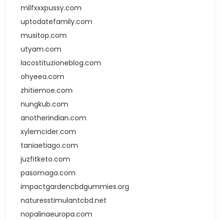
milfxxxpussy.com
uptodatefamily.com
musitop.com
utyam.com
lacostituzioneblog.com
ohyeea.com
zhitiemoe.com
nungkub.com
anotherindian.com
xylemcider.com
taniaetiago.com
juzfitketo.com
pasomaga.com
impactgardencbdgummies.org
naturesstimulantcbd.net
nopalinaeuropa.com