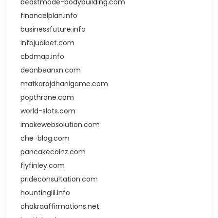
beastmode-bodybuilding.com
financelplan.info
businessfuture.info
infojudibet.com
cbdmap.info
deanbeanxn.com
matkarajdhanigame.com
popthrone.com
world-slots.com
imakewebsolution.com
che-blog.com
pancakecoinz.com
flyfinley.com
prideconsultation.com
hountinglil.info
chakraaffirmations.net