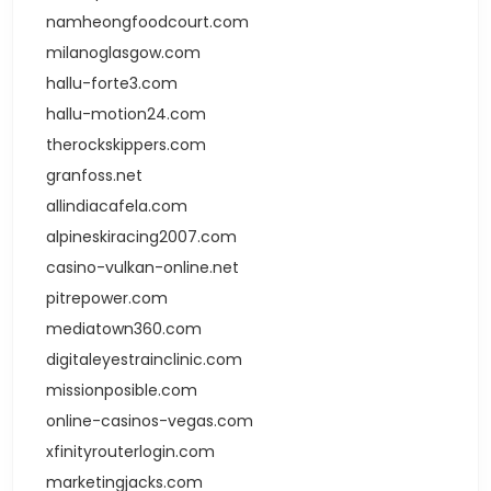
namheongfoodcourt.com
milanoglasgow.com
hallu-forte3.com
hallu-motion24.com
therockskippers.com
granfoss.net
allindiacafela.com
alpineskiracing2007.com
casino-vulkan-online.net
pitrepower.com
mediatown360.com
digitaleyestrainclinic.com
missionposible.com
online-casinos-vegas.com
xfinityrouterlogin.com
marketingjacks.com