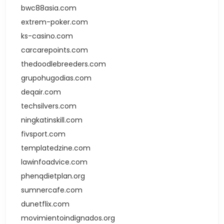
bwc88asia.com
extrem-poker.com
ks-casino.com
carcarepoints.com
thedoodlebreeders.com
grupohugodias.com
deqair.com
techsilvers.com
ningkatinskill.com
fivsport.com
templatedzine.com
lawinfoadvice.com
phenqdietplan.org
sumnercafe.com
dunetflix.com
movimientoindignados.org