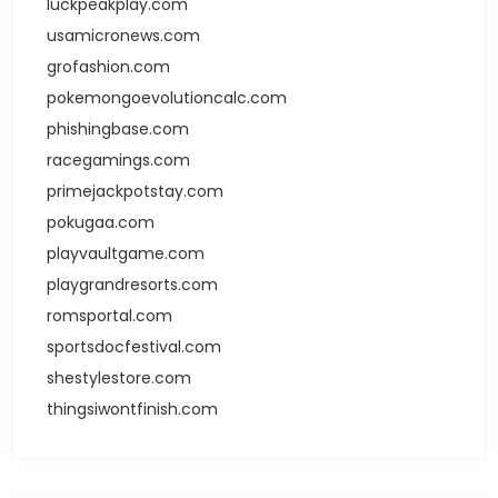
luckpeakplay.com
usamicronews.com
grofashion.com
pokemongoevolutioncalc.com
phishingbase.com
racegamings.com
primejackpotstay.com
pokugaa.com
playvaultgame.com
playgrandresorts.com
romsportal.com
sportsdocfestival.com
shestylestore.com
thingsiwontfinish.com