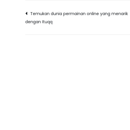
Post
Temukan dunia permainan online yang menarik
dengan Ituqq
navigation