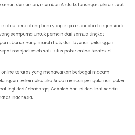
 aman dan aman, memberi Anda ketenangan pikiran saat
man atau pendatang baru yang ingin mencoba tangan Anda
e yang sempurna untuk pemain dari semua tingkat
agam, bonus yang murah hati, dan layanan pelanggan
at menjadi salah satu situs poker online teratas di
er online teratas yang menawarkan berbagai macam
elanggan terkemuka. Jika Anda mencari pengalaman poker
t lagi dari Sahabatqq. Cobalah hari ini dan lihat sendiri
ratas Indonesia.