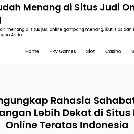
dah Menang di Situs Judi 
g
dah menang di situs judi online gampang menang. Ikuti tips dan 
ngan Anda.
Home
Pkv Games
Slot
Casino
gungkap Rahasia Sahaba
ngan Lebih Dekat di Situs
Online Teratas Indonesia