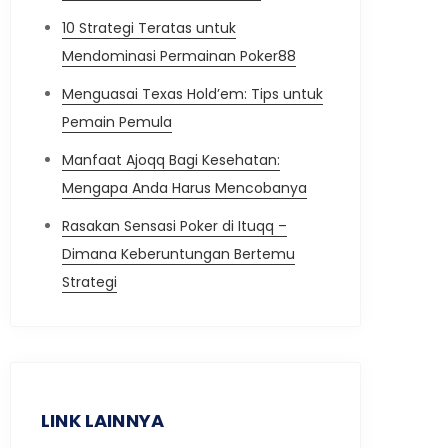
10 Strategi Teratas untuk
Mendominasi Permainan Poker88
Menguasai Texas Hold’em: Tips untuk
Pemain Pemula
Manfaat Ajoqq Bagi Kesehatan:
Mengapa Anda Harus Mencobanya
Rasakan Sensasi Poker di Ituqq –
Dimana Keberuntungan Bertemu
Strategi
LINK LAINNYA