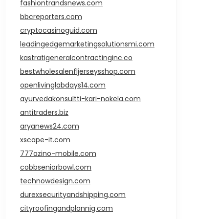
fashiontrandsnews.com
bbcreporters.com
cryptocasinoguid.com
leadingedgemarketingsolutionsmi.com
kastratigeneralcontractinginc.co
bestwholesalenfljerseysshop.com
openlivinglabdays14.com
ayurvedakonsultti-kari-nokela.com
antitraders.biz
aryanews24.com
xscape-it.com
777azino-mobile.com
cobbseniorbowl.com
technowdesign.com
durexsecurityandshipping.com
cityroofingandplannig.com