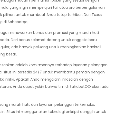
erbagai macam permainan poker yang sesuai dengan
mula yang ingin mempelajari tali atau pro berpengalaman
ilihan untuk membuat Anda tetap terhibur. Dari Texas
g di Sahabatqq.
 juga menawarkan bonus dan promosi yang murah hati
etia. Dari bonus selamat datang untuk anggota baru
uler, ada banyak peluang untuk meningkatkan bankroll
ng besar.
esankan adalah komitmennya terhadap layanan pelanggan.
 situs ini tersedia 24/7 untuk membantu pemain dengan
ka miliki. Apakah Anda mengalami masalah dengan
oran, Anda dapat yakin bahwa tim di SahabatQQ akan ada
yang murah hati, dan layanan pelanggan terkemuka,
 Situs ini menggunakan teknologi enkripsi canggih untuk