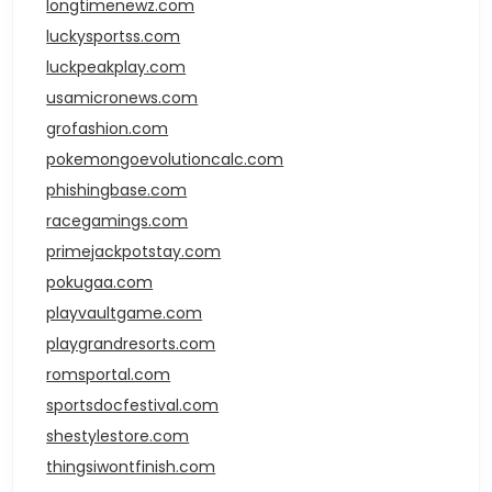
longtimenewz.com
luckysportss.com
luckpeakplay.com
usamicronews.com
grofashion.com
pokemongoevolutioncalc.com
phishingbase.com
racegamings.com
primejackpotstay.com
pokugaa.com
playvaultgame.com
playgrandresorts.com
romsportal.com
sportsdocfestival.com
shestylestore.com
thingsiwontfinish.com