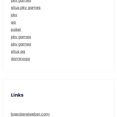
pkv games
situs pkv games
pkv
qq
poker
pkv games
pkv games
situs qq
dominoqq
Links
baeckereiweber.com