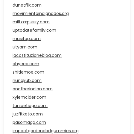
dunetflix.com
movimientoindignados.org
milfxxxpussy.com
uptodatefamily.com
musitop.com
utyam.com
lacostituzioneblog.com
ohyeea.com
zhitiemoe.com
nungkub.com
anotherindian.com
xylemcider.com
taniaetiago.com
juzfitketo.com
pasomaga.com
impactgardencbdgummies.org