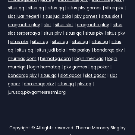
situs qq
|
situs qq
|
situs qq
|
situs pkv games
|
situs pkv
|
slot luar negeri
|
situs judi bola
|
pkv games
|
situs slot
|
pragmatic play
|
slot
|
situs slot
|
pragmatic play
|
situs
slot terpercaya
|
situs pkv
|
situs qq
|
situs pkv
|
situs pkv
|
situs pkv
|
situs qq
|
situs qq
|
situs qq
|
situs qq
|
situs
qq
|
situs qq
|
situs judi bola
|
mix parlay
|
bandarqq pkv
|
murniqq.com
|
hematqq.com
|
login menuqq
|
login
murniqq
|
login hematqq
|
pkv games
|
qq poker
|
bandarqq pkv
|
situs qq
|
slot gacor
|
slot gacor
|
slot
gacor
|
dominoqq pkv
|
situs qq
|
pkv qq
|
jurusqq.pkvgamesresmi.org
Copyright © All rights reserved. Theme Memory Blog by