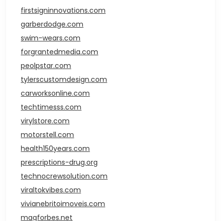
firstsigninnovations.com
garberdodge.com
swim-wears.com
forgrantedmedia.com
peolpstar.com
tylerscustomdesign.com
carworksonline.com
techtimesss.com
virylstore.com
motorstell.com
health150years.com
prescriptions-drug.org
technocrewsolution.com
viraltokvibes.com
vivianebritoimoveis.com
magforbes.net