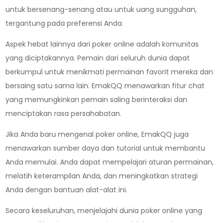
untuk bersenang-senang atau untuk uang sungguhan,
tergantung pada preferensi Anda.
Aspek hebat lainnya dari poker online adalah komunitas
yang diciptakannya. Pemain dari seluruh dunia dapat
berkumpul untuk menikmati permainan favorit mereka dan
bersaing satu sama lain. EmakQQ menawarkan fitur chat
yang memungkinkan pemain saling berinteraksi dan
menciptakan rasa persahabatan.
Jika Anda baru mengenal poker online, EmakQQ juga
menawarkan sumber daya dan tutorial untuk membantu
Anda memulai. Anda dapat mempelajari aturan permainan,
melatih keterampilan Anda, dan meningkatkan strategi
Anda dengan bantuan alat-alat ini.
Secara keseluruhan, menjelajahi dunia poker online yang