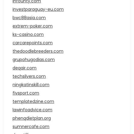
infounty.com
investparaguay-eu.com
bwc88asia.com
extrem-poker.com
ks-casino.com
carcarepoints.com
thedoodlebreeders.com
grupohugodias.com
deqair.com
techsilvers.com
ningkatinskill.com
fivsport.com
templatedzine.com
lawinfoadvice.com
phenqdietplan.org
sumnercafe.com