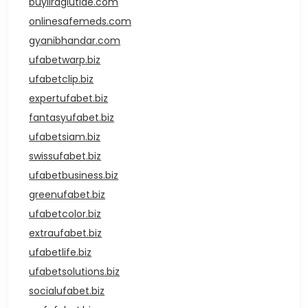
buyliraglutide.com
onlinesafemeds.com
gyanibhandar.com
ufabetwarp.biz
ufabetclip.biz
expertufabet.biz
fantasyufabet.biz
ufabetsiam.biz
swissufabet.biz
ufabetbusiness.biz
greenufabet.biz
ufabetcolor.biz
extraufabet.biz
ufabetlife.biz
ufabetsolutions.biz
socialufabet.biz