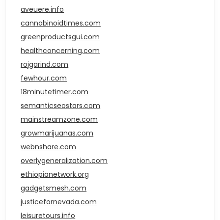
aveuere.info
cannabinoidtimes.com
greenproductsgui.com
healthconcerning.com
rojgarind.com
fewhour.com
18minutetimer.com
semanticseostars.com
mainstreamzone.com
growmarijuanas.com
webnshare.com
overlygeneralization.com
ethiopianetwork.org
gadgetsmesh.com
justicefornevada.com
leisuretours.info