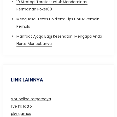
10 Strategi Teratas untuk Mendominasi
Permainan Poker88
Menguasai Texas Hold’em: Tips untuk Pemain
Pemula
Manfaat Ajoqq Bagi Kesehatan: Mengapa Anda
Harus Mencobanya
LINK LAINNYA
slot online terpercaya
live hk lotto
pkv games