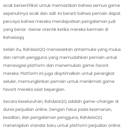
acak bersertifikat untuk memastikan bahwa semua game
sepenuhnya acak dan adil. Ini berarti bahwa pemain dapat
percaya bahwa mereka mendapatkan pengalaman judi
yang benar -benar otentik ketika mereka bermain di
Rahasiaqq.
Selain itu, RahAsiaQQ menawarkan antarmuka yang mulus
dan ramah pengguna yang memudahkan pemain untuk
menavigasi platform dan menemukan game favorit
mereka. Platform ini juga dioptimalkan untuk perangkat
seluler, memungkinkan pemain untuk menikmati game
favorit mereka saat bepergian.
Secara keseluruhan, RahAsiaQQ adalah game-changer di
dunia perjudian online. Dengan fokus pada keamanan,
keadilan, dan pengalaman pengguna, RahAsiaQQ
menetapkan standar baru untuk platform perjudian online.