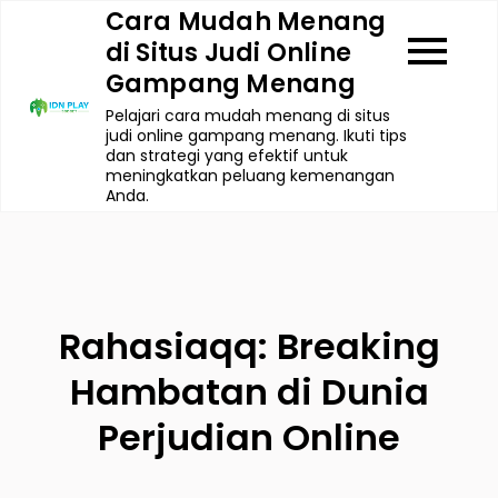
Skip
Cara Mudah Menang
to
di Situs Judi Online
content
Gampang Menang
Pelajari cara mudah menang di situs
judi online gampang menang. Ikuti tips
dan strategi yang efektif untuk
meningkatkan peluang kemenangan
Anda.
Rahasiaqq: Breaking
Hambatan di Dunia
Perjudian Online