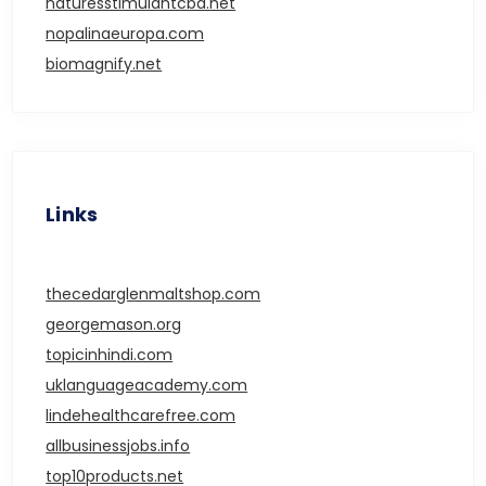
naturesstimulantcbd.net
nopalinaeuropa.com
biomagnify.net
Links
thecedarglenmaltshop.com
georgemason.org
topicinhindi.com
uklanguageacademy.com
lindehealthcarefree.com
allbusinessjobs.info
top10products.net