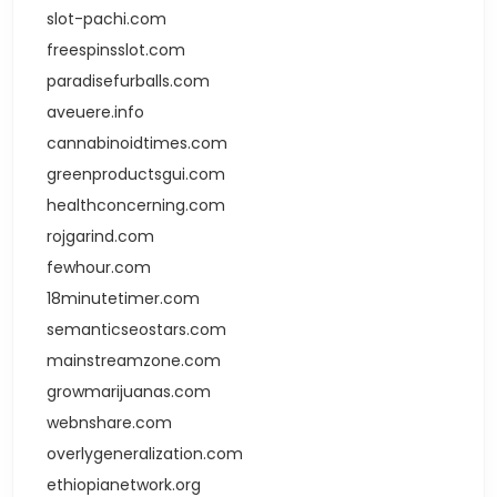
slot-pachi.com
freespinsslot.com
paradisefurballs.com
aveuere.info
cannabinoidtimes.com
greenproductsgui.com
healthconcerning.com
rojgarind.com
fewhour.com
18minutetimer.com
semanticseostars.com
mainstreamzone.com
growmarijuanas.com
webnshare.com
overlygeneralization.com
ethiopianetwork.org