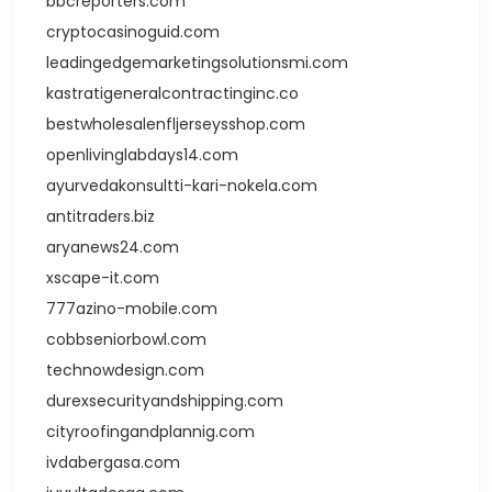
bbcreporters.com
cryptocasinoguid.com
leadingedgemarketingsolutionsmi.com
kastratigeneralcontractinginc.co
bestwholesalenfljerseysshop.com
openlivinglabdays14.com
ayurvedakonsultti-kari-nokela.com
antitraders.biz
aryanews24.com
xscape-it.com
777azino-mobile.com
cobbseniorbowl.com
technowdesign.com
durexsecurityandshipping.com
cityroofingandplannig.com
ivdabergasa.com