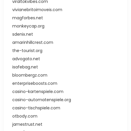
viraltokvibes.com
vivianebritoimoveis.com
magforbes.net
monkeycap.org
sdenix.net
amarinhillcrest.com
the-tourist.org
advogato.net
isafebag.net
bloombergz.com
enterpriseboosts.com
casino-kartenspiele.com
casino-automatenspiele.org
casino-tischspiele.com
otbody.com
jamestrust.net