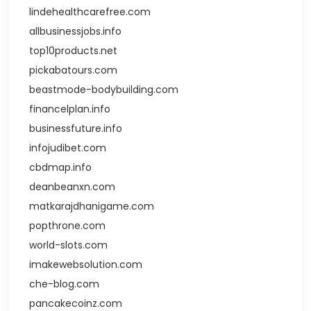
lindehealthcarefree.com
allbusinessjobs.info
top10products.net
pickabatours.com
beastmode-bodybuilding.com
financelplan.info
businessfuture.info
infojudibet.com
cbdmap.info
deanbeanxn.com
matkarajdhanigame.com
popthrone.com
world-slots.com
imakewebsolution.com
che-blog.com
pancakecoinz.com