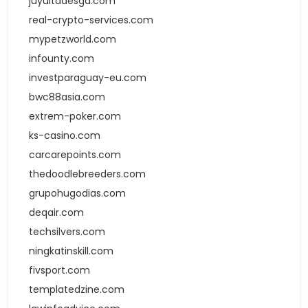
juyultadesga.com
real-crypto-services.com
mypetzworld.com
infounty.com
investparaguay-eu.com
bwc88asia.com
extrem-poker.com
ks-casino.com
carcarepoints.com
thedoodlebreeders.com
grupohugodias.com
deqair.com
techsilvers.com
ningkatinskill.com
fivsport.com
templatedzine.com