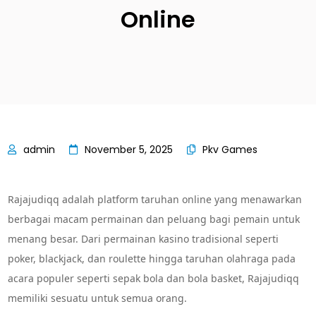
Online
November 5, 2025
Pkv Games
Rajajudiqq adalah platform taruhan online yang menawarkan
berbagai macam permainan dan peluang bagi pemain untuk
menang besar. Dari permainan kasino tradisional seperti
poker, blackjack, dan roulette hingga taruhan olahraga pada
acara populer seperti sepak bola dan bola basket, Rajajudiqq
memiliki sesuatu untuk semua orang.