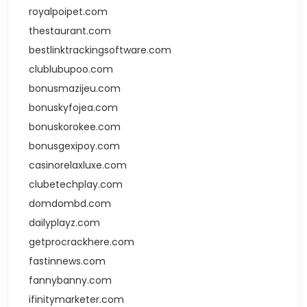
royalpoipet.com
thestaurant.com
bestlinktrackingsoftware.com
clublubupoo.com
bonusmazijeu.com
bonuskyfojea.com
bonuskorokee.com
bonusgexipoy.com
casinorelaxluxe.com
clubetechplay.com
domdombd.com
dailyplayz.com
getprocrackhere.com
fastinnews.com
fannybanny.com
ifinitymarketer.com