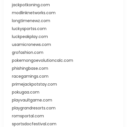
jackpotkoning.com
modlinknetworks.com
longtimenewz.com
luckysportss.com
luckpeakplay.com
usamicronews.com
grofashion.com
pokemongoevolutioncalc.com
phishingbase.com
racegamings.com
primejackpotstay.com
pokugaa.com
playvaultgame.com
playgrandresorts.com
romsportal.com
sportsdocfestival.com