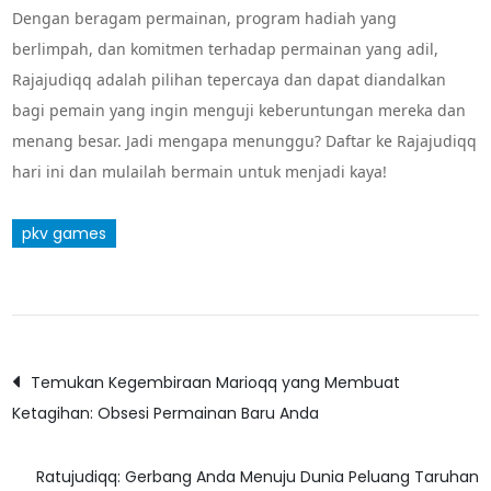
Dengan beragam permainan, program hadiah yang
berlimpah, dan komitmen terhadap permainan yang adil,
Rajajudiqq adalah pilihan tepercaya dan dapat diandalkan
bagi pemain yang ingin menguji keberuntungan mereka dan
menang besar. Jadi mengapa menunggu? Daftar ke Rajajudiqq
hari ini dan mulailah bermain untuk menjadi kaya!
pkv games
Post
Temukan Kegembiraan Marioqq yang Membuat
Ketagihan: Obsesi Permainan Baru Anda
navigation
Ratujudiqq: Gerbang Anda Menuju Dunia Peluang Taruhan