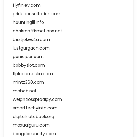
flyfinley.com
prideconsultation.com
hountinglil.info
chakraaffirmations.net
bestjokes4u.com
lustgurgaon.com
geniejaar.com
bobbyslot.com
11placemoulin.com
mintz360.com
mohob.net
weightlossprodigy.com
smarttechyinfo.com
digitalnotebook.org
maxualguru.com
bongdasuncity.com