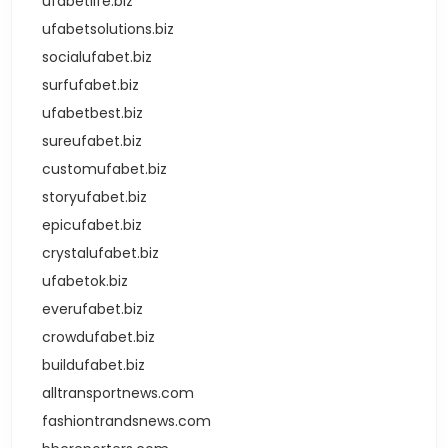
ufabetlife.biz
ufabetsolutions.biz
socialufabet.biz
surfufabet.biz
ufabetbest.biz
sureufabet.biz
customufabet.biz
storyufabet.biz
epicufabet.biz
crystalufabet.biz
ufabetok.biz
everufabet.biz
crowdufabet.biz
buildufabet.biz
alltransportnews.com
fashiontrandsnews.com