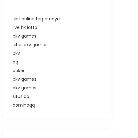
slot online terpercaya
live hk lotto
pkv games
situs pkv games
pkv
qq
poker
pkv games
pkv games
situs qq
dominoqq