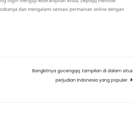
ang ingin menguji keterampilan Anda, Depoqq memiliki
ncobanya dan mengalami sensasi permainan online dengan
Bangkitnya gocengqq: tampilan di dalam situs
perjudian Indonesia yang populer