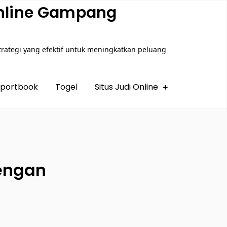
Online Gampang
trategi yang efektif untuk meningkatkan peluang
Sportbook
Togel
Situs Judi Online
engan