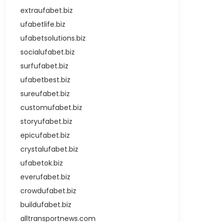
extraufabet.biz
ufabetlife.biz
ufabetsolutions.biz
socialufabet.biz
surfufabet.biz
ufabetbest.biz
sureufabet.biz
customufabet.biz
storyufabet.biz
epicufabet.biz
crystalufabet.biz
ufabetok.biz
everufabet.biz
crowdufabet.biz
buildufabet.biz
alltransportnews.com