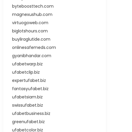
byteboosttech.com
magnexushub.com
virtuogoweb.com
biglotshours.com
buyliraglutide.com
onlinesafemeds.com
gyanibhandar.com
ufabetwarp.biz
ufabetclip.biz
expertufabet.biz
fantasyufabet.biz
ufabetsiam.biz
swissufabet.biz
ufabetbusiness.biz
greenufabet.biz
ufabetcolor.biz