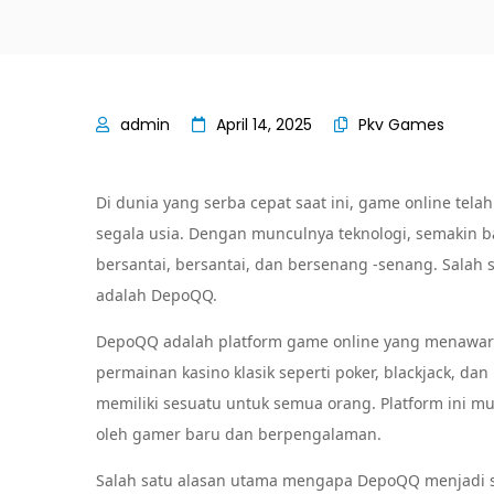
April 14, 2025
Pkv Games
Di dunia yang serba cepat saat ini, game online tel
segala usia. Dengan munculnya teknologi, semakin b
bersantai, bersantai, dan bersenang -senang. Salah
adalah DepoQQ.
DepoQQ adalah platform game online yang menawark
permainan kasino klasik seperti poker, blackjack, d
memiliki sesuatu untuk semua orang. Platform ini 
oleh gamer baru dan berpengalaman.
Salah satu alasan utama mengapa DepoQQ menjadi s