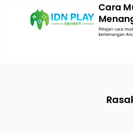
Skip
Cara M
to
Menan
content
Pelajari cara mu
kemenangan And
Rasa