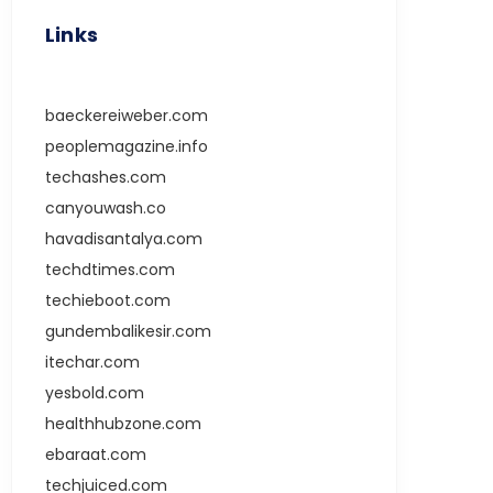
Links
baeckereiweber.com
peoplemagazine.info
techashes.com
canyouwash.co
havadisantalya.com
techdtimes.com
techieboot.com
gundembalikesir.com
itechar.com
yesbold.com
healthhubzone.com
ebaraat.com
techjuiced.com