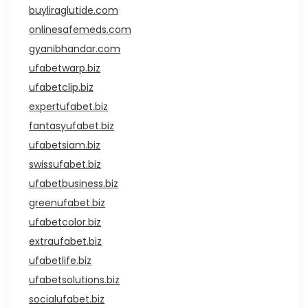
buyliraglutide.com
onlinesafemeds.com
gyanibhandar.com
ufabetwarp.biz
ufabetclip.biz
expertufabet.biz
fantasyufabet.biz
ufabetsiam.biz
swissufabet.biz
ufabetbusiness.biz
greenufabet.biz
ufabetcolor.biz
extraufabet.biz
ufabetlife.biz
ufabetsolutions.biz
socialufabet.biz