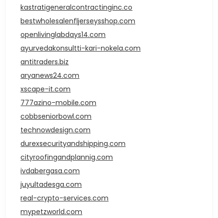
kastratigeneralcontractinginc.co
bestwholesalenfljerseysshop.com
openlivinglabdays14.com
ayurvedakonsultti-kari-nokela.com
antitraders.biz
aryanews24.com
xscape-it.com
777azino-mobile.com
cobbseniorbowl.com
technowdesign.com
durexsecurityandshipping.com
cityroofingandplannig.com
ivdabergasa.com
juyultadesga.com
real-crypto-services.com
mypetzworld.com