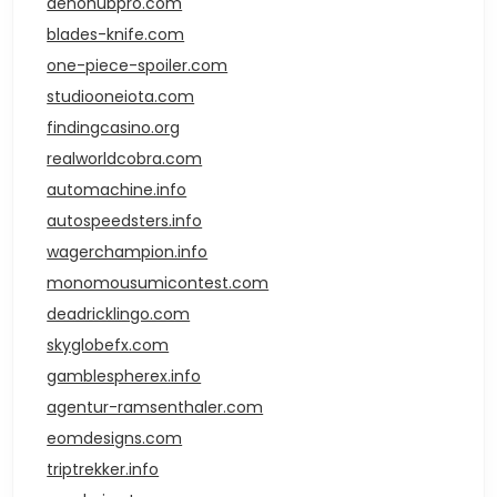
denohubpro.com
blades-knife.com
one-piece-spoiler.com
studiooneiota.com
findingcasino.org
realworldcobra.com
automachine.info
autospeedsters.info
wagerchampion.info
monomousumicontest.com
deadricklingo.com
skyglobefx.com
gamblespherex.info
agentur-ramsenthaler.com
eomdesigns.com
triptrekker.info