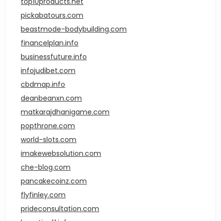
top10products.net
pickabatours.com
beastmode-bodybuilding.com
financelplan.info
businessfuture.info
infojudibet.com
cbdmap.info
deanbeanxn.com
matkarajdhanigame.com
popthrone.com
world-slots.com
imakewebsolution.com
che-blog.com
pancakecoinz.com
flyfinley.com
prideconsultation.com