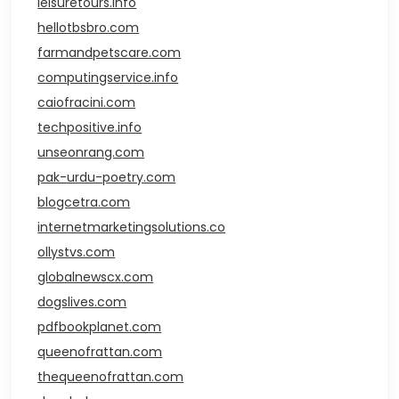
leisuretours.info
hellotbsbro.com
farmandpetscare.com
computingservice.info
caiofracini.com
techpositive.info
unseonrang.com
pak-urdu-poetry.com
blogcetra.com
internetmarketingsolutions.co
ollystvs.com
globalnewscx.com
dogslives.com
pdfbookplanet.com
queenofrattan.com
thequeenofrattan.com