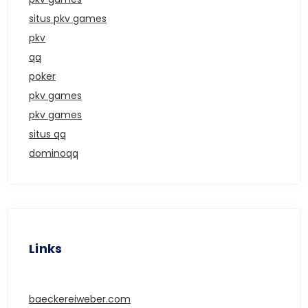
situs pkv games
pkv
qq
poker
pkv games
pkv games
situs qq
dominoqq
Links
baeckereiweber.com