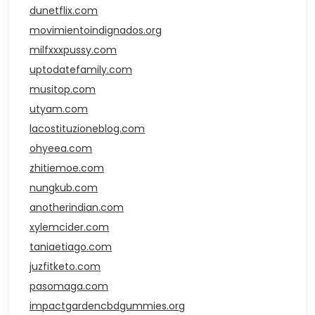
dunetflix.com
movimientoindignados.org
milfxxxpussy.com
uptodatefamily.com
musitop.com
utyam.com
lacostituzioneblog.com
ohyeea.com
zhitiemoe.com
nungkub.com
anotherindian.com
xylemcider.com
taniaetiago.com
juzfitketo.com
pasomaga.com
impactgardencbdgummies.org