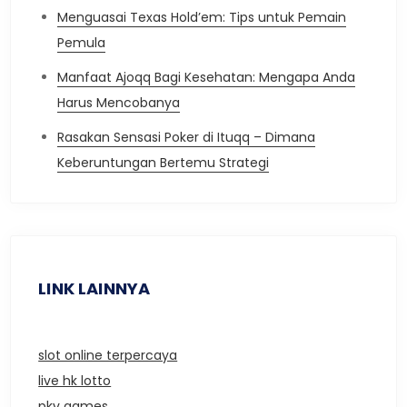
Menguasai Texas Hold’em: Tips untuk Pemain
Pemula
Manfaat Ajoqq Bagi Kesehatan: Mengapa Anda
Harus Mencobanya
Rasakan Sensasi Poker di Ituqq – Dimana
Keberuntungan Bertemu Strategi
LINK LAINNYA
slot online terpercaya
live hk lotto
pkv games