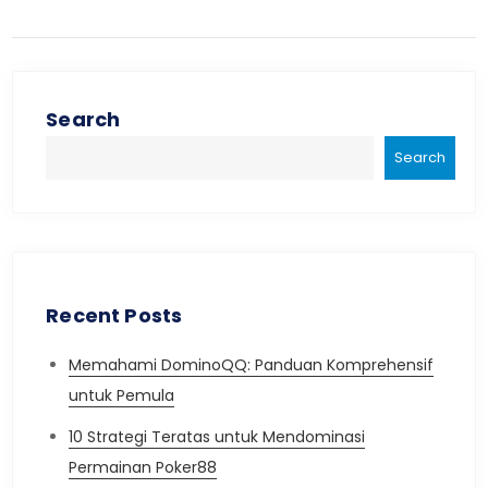
Search
Search
Recent Posts
Memahami DominoQQ: Panduan Komprehensif
untuk Pemula
10 Strategi Teratas untuk Mendominasi
Permainan Poker88