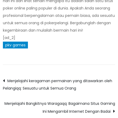
hari ini dan lihat sendiri mengapa itu adalah salah satu situs
poker online paling populer di dunia. Apakah Anda seorang
profesional berpengalaman atau pemain biasa, ada sesuatu
untuk semua orang di pokerpelangi. Bergabunglah dengan
kegembiraan dan mulailah bermain hari ini!
[ad_2]
pkv games
Post
Menjelajahi keragaman permainan yang ditawarkan oleh
Pelangiqq: Sesuatu untuk Semua Orang
navigation
Menjelajahi Bangkitnya Waragaqq: Bagaimana Situs Gaming
Ini Mengambil Internet Dengan Badai