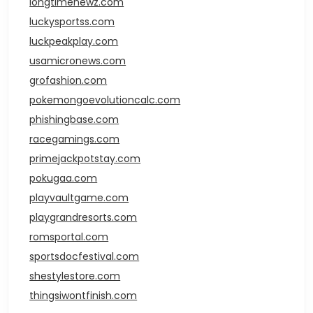
longtimenewz.com
luckysportss.com
luckpeakplay.com
usamicronews.com
grofashion.com
pokemongoevolutioncalc.com
phishingbase.com
racegamings.com
primejackpotstay.com
pokugaa.com
playvaultgame.com
playgrandresorts.com
romsportal.com
sportsdocfestival.com
shestylestore.com
thingsiwontfinish.com