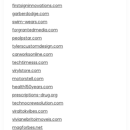
firstsigninnovations.com
garberdodge.com
swim-wears.com
forgrantedmedia.com
peolpstar.com
tylerscustomdesign.com
carworksonline.com
techtimesss.com
virylstore.com
motorstell.com
health150years.com
prescriptions-drug.org
technocrewsolution.com
viraltokvibes.com
vivianebritoimoveis.com
magforbes.net