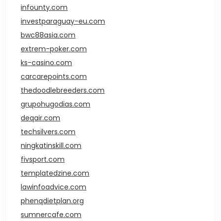
infounty.com
investparaguay-eu.com
bwc88asia.com
extrem-poker.com
ks-casino.com
carcarepoints.com
thedoodlebreeders.com
grupohugodias.com
deqair.com
techsilvers.com
ningkatinskill.com
fivsport.com
templatedzine.com
lawinfoadvice.com
phenqdietplan.org
sumnercafe.com