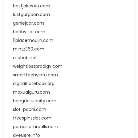
bestjokes4u.com
lustgurgaon.com
geniejaar.com
bobbyslot.com
11placemoulin.com
mintz360.com
mohob.net
weightlossprodigy.com
smarttechyinfo.com
digitalnotebook.org
maxualguru.com
bongdasuncity.com
slot-pachi.com
freespinsslot.com
paradisefurballs.com
aveuere.info