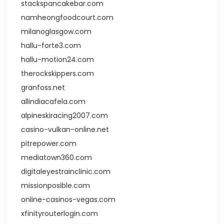
stackspancakebar.com
namheongfoodcourt.com
milanoglasgow.com
hallu-forte3.com
hallu-motion24.com
therockskippers.com
granfoss.net
allindiacafela.com
alpineskiracing2007.com
casino-vulkan-online.net
pitrepower.com
mediatown360.com
digitaleyestrainclinic.com
missionposible.com
online-casinos-vegas.com
xfinityrouterlogin.com