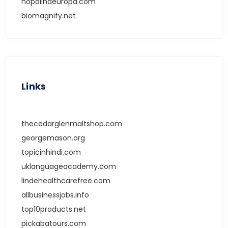
nopalinaeuropa.com
biomagnify.net
Links
thecedarglenmaltshop.com
georgemason.org
topicinhindi.com
uklanguageacademy.com
lindehealthcarefree.com
allbusinessjobs.info
top10products.net
pickabatours.com