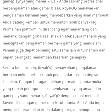
gameplaynya yang menarik. Baik Anda seorang profesional
berpengalaman atau gamer biasa, RoyalQQ menawarkan
pengalaman bermain yang mendebarkan yang akan membuat
Anda datang kembali untuk menonton lebih banyak lagi.
Permainan platform ini dirancang agar menantang dan
menarik, dengan grafik realistis dan efek suara menarik yang
menciptakan pengalaman bermain game yang mendalam.
Pemain juga dapat bersaing satu sama lain di turnamen dan
papan peringkat, menambah keseruan gameplay.
Secara keseluruhan, RoyalQQ menawarkan pengalaman
bermain online terbaik untuk pemain dari semua tingkat
keahlian. Dengan beragam pilihan permainan, antarmuka
yang ramah pengguna, opsi pembayaran yang aman, dan
gameplay yang menarik, RoyalQQ dengan cepat menjadi
favorit di kalangan gamer di seluruh dunia. Baik Anda ingin
menguji keterampilan Anda dalam poker, dominoqq, atau