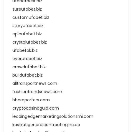
ufabetbest.biz
sureufabet.biz
customufabet.biz
storyufabet.biz
epicufabet.biz
crystalufabet.biz
ufabetok.biz
everufabet.biz
crowdufabet.biz
buildufabet.biz
alltransportnews.com
fashiontrandsnews.com
bbcreporters.com
cryptocasinoguid.com
leadingedgemarketingsolutionsmi.com
kastratigeneralcontractinginc.co