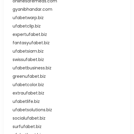
onlinesafemeds.com
gyanibhandar.com
ufabetwarp.biz
ufabetclip.biz
expertufabet.biz
fantasyufabet.biz
ufabetsiam.biz
swissufabet.biz
ufabetbusiness.biz
greenufabet.biz
ufabetcolor.biz
extraufabet.biz
ufabetlife.biz
ufabetsolutions.biz
socialufabet.biz
surfufabet.biz