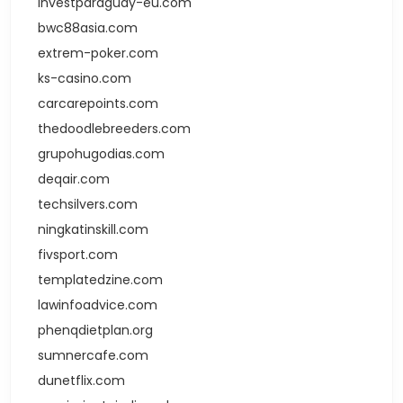
investparaguay-eu.com
bwc88asia.com
extrem-poker.com
ks-casino.com
carcarepoints.com
thedoodlebreeders.com
grupohugodias.com
deqair.com
techsilvers.com
ningkatinskill.com
fivsport.com
templatedzine.com
lawinfoadvice.com
phenqdietplan.org
sumnercafe.com
dunetflix.com