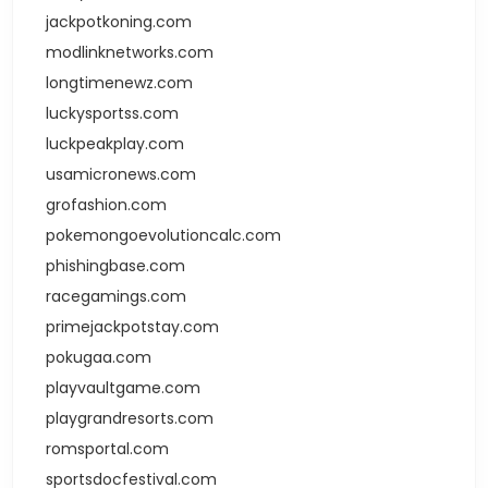
jackpotkoning.com
modlinknetworks.com
longtimenewz.com
luckysportss.com
luckpeakplay.com
usamicronews.com
grofashion.com
pokemongoevolutioncalc.com
phishingbase.com
racegamings.com
primejackpotstay.com
pokugaa.com
playvaultgame.com
playgrandresorts.com
romsportal.com
sportsdocfestival.com