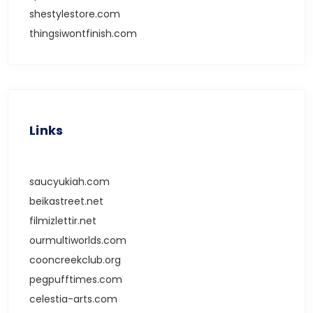
shestylestore.com
thingsiwontfinish.com
Links
saucyukiah.com
beikastreet.net
filmizlettir.net
ourmultiworlds.com
cooncreekclub.org
pegpufftimes.com
celestia-arts.com