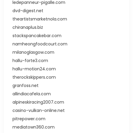
ledepanneur-pigalle.com
dvd-digest.net
theartistsmarketnola.com
chiranaplus.biz
stackspancakebar.com
namheongfoodcourt.com
milanoglasgow.com
hallu-forte3.com
hallu-motion24.com
therockskippers.com
granfoss.net
allindiacafela.com
alpineskiracing2007.com
casino-vulkan-online.net
pitrepower.com
mediatown360.com