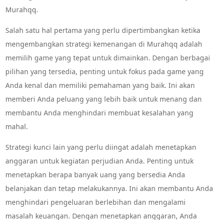
Murahqq.
Salah satu hal pertama yang perlu dipertimbangkan ketika
mengembangkan strategi kemenangan di Murahqq adalah
memilih game yang tepat untuk dimainkan. Dengan berbagai
pilihan yang tersedia, penting untuk fokus pada game yang
Anda kenal dan memiliki pemahaman yang baik. Ini akan
memberi Anda peluang yang lebih baik untuk menang dan
membantu Anda menghindari membuat kesalahan yang
mahal.
Strategi kunci lain yang perlu diingat adalah menetapkan
anggaran untuk kegiatan perjudian Anda. Penting untuk
menetapkan berapa banyak uang yang bersedia Anda
belanjakan dan tetap melakukannya. Ini akan membantu Anda
menghindari pengeluaran berlebihan dan mengalami
masalah keuangan. Dengan menetapkan anggaran, Anda