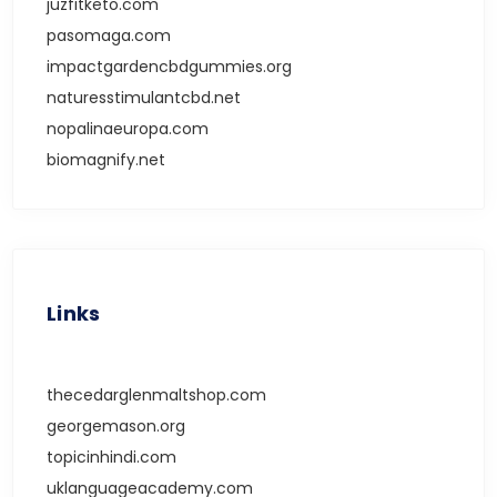
juzfitketo.com
pasomaga.com
impactgardencbdgummies.org
naturesstimulantcbd.net
nopalinaeuropa.com
biomagnify.net
Links
thecedarglenmaltshop.com
georgemason.org
topicinhindi.com
uklanguageacademy.com