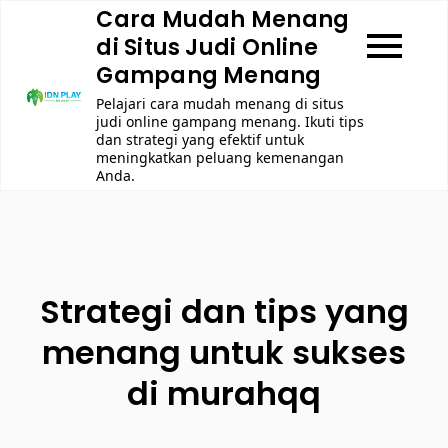
Skip
Cara Mudah Menang
to
di Situs Judi Online
content
Gampang Menang
Pelajari cara mudah menang di situs
judi online gampang menang. Ikuti tips
dan strategi yang efektif untuk
meningkatkan peluang kemenangan
Anda.
Strategi dan tips yang
menang untuk sukses
di murahqq