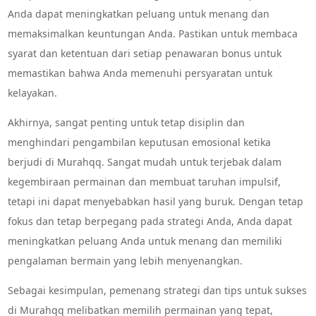
Anda dapat meningkatkan peluang untuk menang dan
memaksimalkan keuntungan Anda. Pastikan untuk membaca
syarat dan ketentuan dari setiap penawaran bonus untuk
memastikan bahwa Anda memenuhi persyaratan untuk
kelayakan.
Akhirnya, sangat penting untuk tetap disiplin dan
menghindari pengambilan keputusan emosional ketika
berjudi di Murahqq. Sangat mudah untuk terjebak dalam
kegembiraan permainan dan membuat taruhan impulsif,
tetapi ini dapat menyebabkan hasil yang buruk. Dengan tetap
fokus dan tetap berpegang pada strategi Anda, Anda dapat
meningkatkan peluang Anda untuk menang dan memiliki
pengalaman bermain yang lebih menyenangkan.
Sebagai kesimpulan, pemenang strategi dan tips untuk sukses
di Murahqq melibatkan memilih permainan yang tepat,