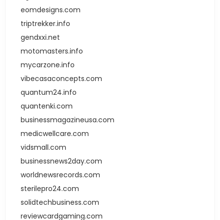
eomdesigns.com
triptrekker.info
gendxxi.net
motomasters.info
mycarzone.info
vibecasaconcepts.com
quantum24.info
quantenki.com
businessmagazineusa.com
medicwellcare.com
vidsmall.com
businessnews2day.com
worldnewsrecords.com
sterilepro24.com
solidtechbusiness.com
reviewcardgaming.com