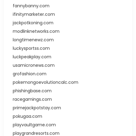
fannybanny.com
ifinitymarketer.com
jackpotkoning.com
modlinknetworks.com
longtimenewz.com
luckysportss.com
luckpeakplay.com
usamicronews.com
grofashion.com
pokemongoevolutioncalc.com
phishingbase.com
racegamings.com
primejackpotstay.com
pokugaa.com
playvaultgame.com
playgrandresorts.com