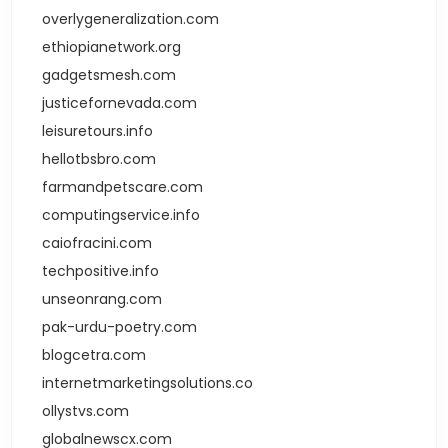
overlygeneralization.com
ethiopianetwork.org
gadgetsmesh.com
justicefornevada.com
leisuretours.info
hellotbsbro.com
farmandpetscare.com
computingservice.info
caiofracini.com
techpositive.info
unseonrang.com
pak-urdu-poetry.com
blogcetra.com
internetmarketingsolutions.co
ollystvs.com
globalnewscx.com