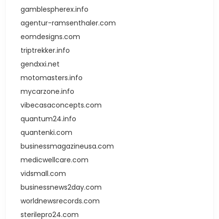
gamblespherex.info
agentur-ramsenthaler.com
eomdesigns.com
triptrekker.info
gendxxi.net
motomasters.info
mycarzone.info
vibecasaconcepts.com
quantum24.info
quantenki.com
businessmagazineusa.com
medicwellcare.com
vidsmall.com
businessnews2day.com
worldnewsrecords.com
sterilepro24.com