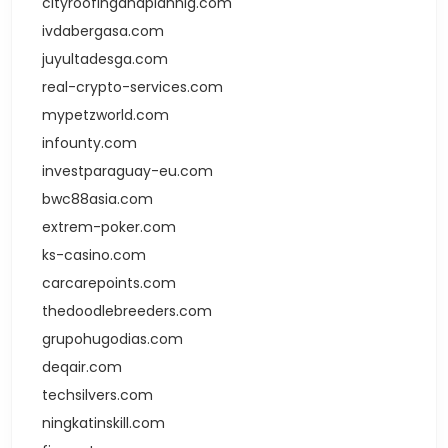
cityroofingandplannig.com
ivdabergasa.com
juyultadesga.com
real-crypto-services.com
mypetzworld.com
infounty.com
investparaguay-eu.com
bwc88asia.com
extrem-poker.com
ks-casino.com
carcarepoints.com
thedoodlebreeders.com
grupohugodias.com
deqair.com
techsilvers.com
ningkatinskill.com