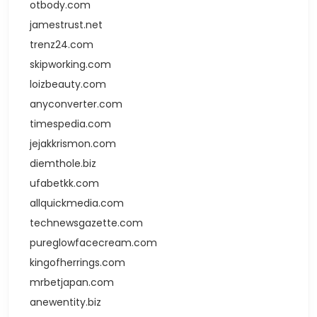
otbody.com
jamestrust.net
trenz24.com
skipworking.com
loizbeauty.com
anyconverter.com
timespedia.com
jejakkrismon.com
diemthole.biz
ufabetkk.com
allquickmedia.com
technewsgazette.com
pureglowfacecream.com
kingofherrings.com
mrbetjapan.com
anewentity.biz