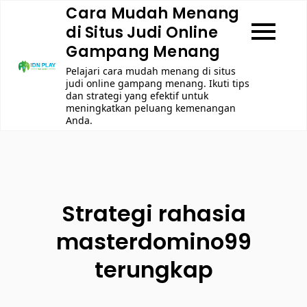
Skip
Cara Mudah Menang
to
di Situs Judi Online
content
Gampang Menang
Pelajari cara mudah menang di situs
judi online gampang menang. Ikuti tips
dan strategi yang efektif untuk
meningkatkan peluang kemenangan
Anda.
Strategi rahasia
masterdomino99
terungkap