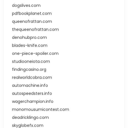
dogslives.com
pdfbookplanet.com
queenofrattan.com
thequeenofrattan.com
denohubpro.com
blades-knife.com
one-piece-spoiler.com
studiooneiota.com
findingcasino.org
realworldcobra.com
automachine.info
autospeedsters.info
wagerchampion.info
monomousumicontest.com
deadricklingo.com
skyglobefx.com