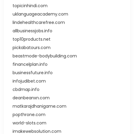
topicinhindi.com
uklanguageacademy.com
lindehealthcarefree.com
allbusinessjobs.info
top10products.net
pickabatours.com
beastmode-bodybuilding.com
financelplan.info
businessfuture.info
infojudibet.com
cbdmap.info
deanbeanxn.com
matkarajdhanigame.com
popthrone.com
world-slots.com
imakewebsolution.com