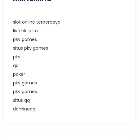
slot online terpercaya
live hk lotto
pkv games
situs pkv games
pkv
qq
poker
pkv games
pkv games
situs qq
dominoqq