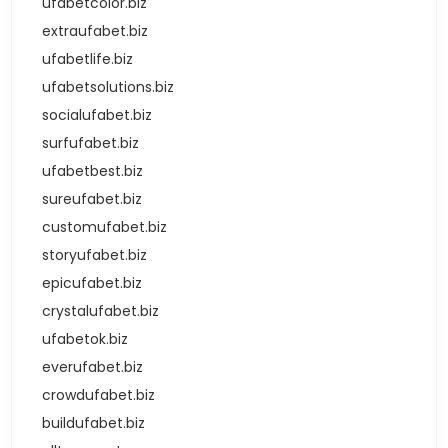
ufabetcolor.biz
extraufabet.biz
ufabetlife.biz
ufabetsolutions.biz
socialufabet.biz
surfufabet.biz
ufabetbest.biz
sureufabet.biz
customufabet.biz
storyufabet.biz
epicufabet.biz
crystalufabet.biz
ufabetok.biz
everufabet.biz
crowdufabet.biz
buildufabet.biz