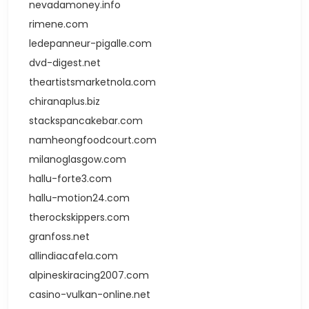
nevadamoney.info
rimene.com
ledepanneur-pigalle.com
dvd-digest.net
theartistsmarketnola.com
chiranaplus.biz
stackspancakebar.com
namheongfoodcourt.com
milanoglasgow.com
hallu-forte3.com
hallu-motion24.com
therockskippers.com
granfoss.net
allindiacafela.com
alpineskiracing2007.com
casino-vulkan-online.net