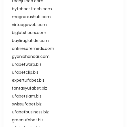
techjuiced.com
byteboosttech.com
magnexushub.com
virtuogoweb.com
biglotshours.com
buyliraglutide.com
onlinesafemeds.com
gyanibhandar.com
ufabetwarp.biz
ufabetclip.biz
expertufabet.biz
fantasyufabet.biz
ufabetsiam.biz
swissufabet.biz
ufabetbusiness.biz
greenufabet.biz