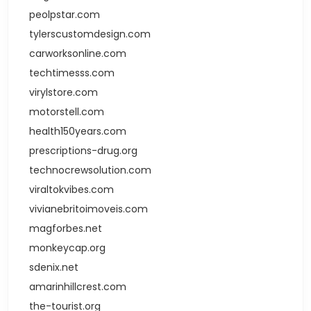
peolpstar.com
tylerscustomdesign.com
carworksonline.com
techtimesss.com
virylstore.com
motorstell.com
health150years.com
prescriptions-drug.org
technocrewsolution.com
viraltokvibes.com
vivianebritoimoveis.com
magforbes.net
monkeycap.org
sdenix.net
amarinhillcrest.com
the-tourist.org