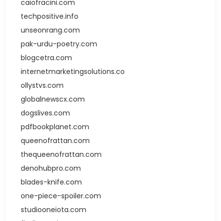
caiofracini.com
techpositive.info
unseonrang.com
pak-urdu-poetry.com
blogcetra.com
internetmarketingsolutions.co
ollystvs.com
globalnewscx.com
dogslives.com
pdfbookplanet.com
queenofrattan.com
thequeenofrattan.com
denohubpro.com
blades-knife.com
one-piece-spoiler.com
studiooneiota.com