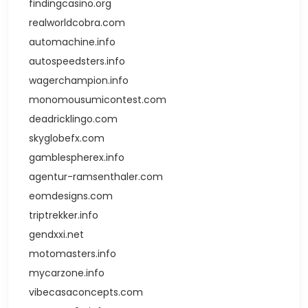
findingcasino.org
realworldcobra.com
automachine.info
autospeedsters.info
wagerchampion.info
monomousumicontest.com
deadricklingo.com
skyglobefx.com
gamblespherex.info
agentur-ramsenthaler.com
eomdesigns.com
triptrekker.info
gendxxi.net
motomasters.info
mycarzone.info
vibecasaconcepts.com