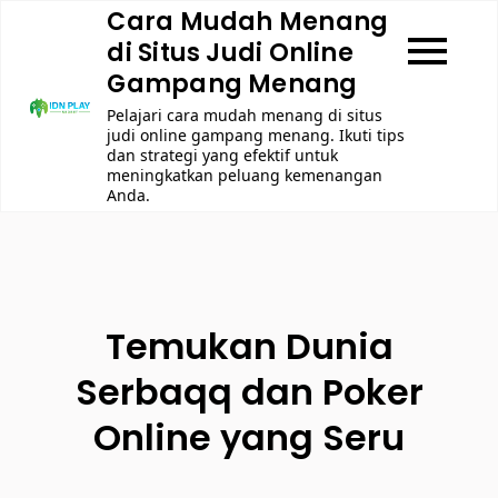
Skip
Cara Mudah Menang
to
di Situs Judi Online
content
Gampang Menang
Pelajari cara mudah menang di situs
judi online gampang menang. Ikuti tips
dan strategi yang efektif untuk
meningkatkan peluang kemenangan
Anda.
Temukan Dunia
Serbaqq dan Poker
Online yang Seru