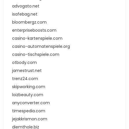
advogato.net
isafebag.net
bloombergz.com
enterpriseboosts.com
casino-kartenspiele.com
casino-automatenspiele.org
casino-tischspiele.com
otbody.com
jamestrust.net
trenz24.com
skipworking.com
loizbeauty.com
anyconverter.com
timespedia.com
jejakkrismon.com
diemthole.biz