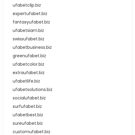
ufabetclip.biz
expertufabet.biz
fantasyufabet.biz
ufabetsiam.biz
swissufabet.biz
ufabetbusiness.biz
greenufabet.biz
ufabetcolor.biz
extraufabet.biz
ufabetlife.biz
ufabetsolutions.biz
socialufabet.biz
surfufabet.biz
ufabetbest.biz
sureufabet.biz
customufabet.biz