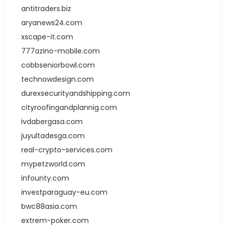
antitraders.biz
aryanews24.com
xscape-it.com
777azino-mobile.com
cobbseniorbowl.com
technowdesign.com
durexsecurityandshipping.com
cityroofingandplannig.com
ivdabergasa.com
juyultadesga.com
real-crypto-services.com
mypetzworld.com
infounty.com
investparaguay-eu.com
bwc88asia.com
extrem-poker.com