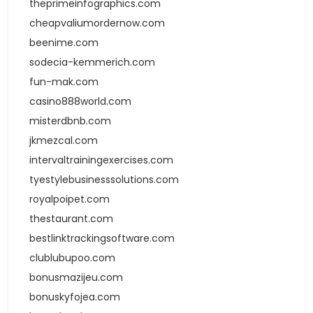
theprimeinfographics.com
cheapvaliumordernow.com
beenime.com
sodecia-kemmerich.com
fun-mak.com
casino888world.com
misterdbnb.com
jkmezcal.com
intervaltrainingexercises.com
tyestylebusinesssolutions.com
royalpoipet.com
thestaurant.com
bestlinktrackingsoftware.com
clublubupoo.com
bonusmazijeu.com
bonuskyfojea.com