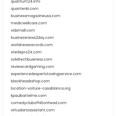
quantum24.info
quantenki.com
businessmagazineusa.com
medicwellcare.com
vidsmall.com
businessnews2day.com
worldnewsrecords.com
sterilepro24.com
solidtechbusiness.com
reviewcardgaming.com
experiencedexpertstowingservice.com
blackheadsshop.com
location-voiture-casablanca.org
kpaulbartelme.com
comedyclubofhiltonhead.com
virtualartsassistant.com