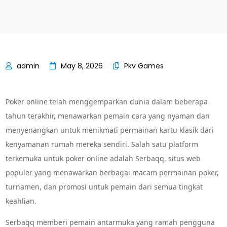
May 8, 2026
Pkv Games
Poker online telah menggemparkan dunia dalam beberapa
tahun terakhir, menawarkan pemain cara yang nyaman dan
menyenangkan untuk menikmati permainan kartu klasik dari
kenyamanan rumah mereka sendiri. Salah satu platform
terkemuka untuk poker online adalah Serbaqq, situs web
populer yang menawarkan berbagai macam permainan poker,
turnamen, dan promosi untuk pemain dari semua tingkat
keahlian.
Serbaqq memberi pemain antarmuka yang ramah pengguna