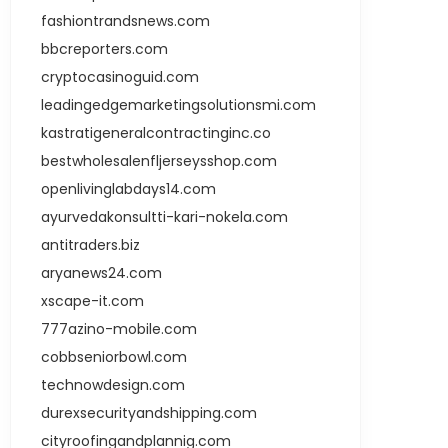
fashiontrandsnews.com
bbcreporters.com
cryptocasinoguid.com
leadingedgemarketingsolutionsmi.com
kastratigeneralcontractinginc.co
bestwholesalenfljerseysshop.com
openlivinglabdays14.com
ayurvedakonsultti-kari-nokela.com
antitraders.biz
aryanews24.com
xscape-it.com
777azino-mobile.com
cobbseniorbowl.com
technowdesign.com
durexsecurityandshipping.com
cityroofingandplannig.com