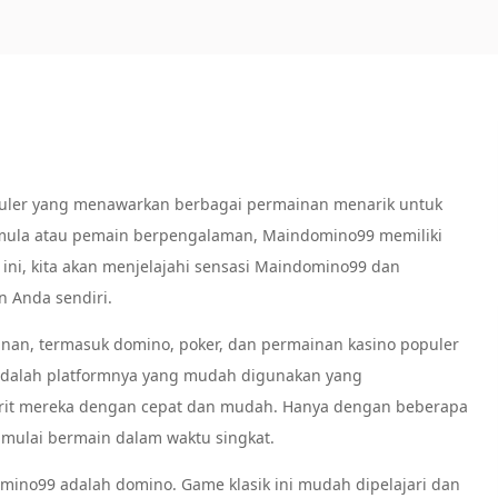
puler yang menawarkan berbagai permainan menarik untuk
mula atau pemain berpengalaman, Maindomino99 memiliki
ni, kita akan menjelajahi sensasi Maindomino99 dan
 Anda sendiri.
n, termasuk domino, poker, dan permainan kasino populer
 adalah platformnya yang mudah digunakan yang
it mereka dengan cepat dan mudah. Hanya dengan beberapa
 mulai bermain dalam waktu singkat.
mino99 adalah domino. Game klasik ini mudah dipelajari dan