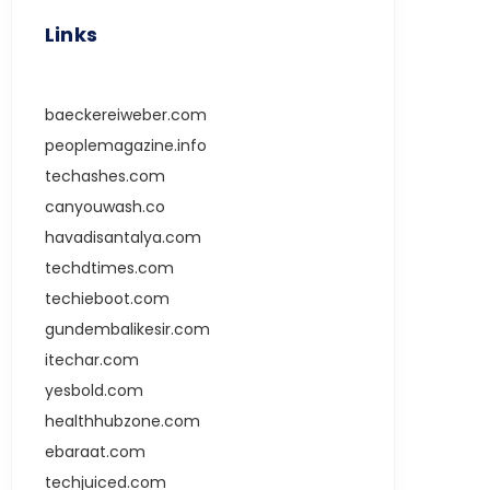
Links
baeckereiweber.com
peoplemagazine.info
techashes.com
canyouwash.co
havadisantalya.com
techdtimes.com
techieboot.com
gundembalikesir.com
itechar.com
yesbold.com
healthhubzone.com
ebaraat.com
techjuiced.com