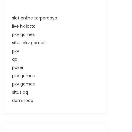
slot online terpercaya
live hk lotto
pkv games
situs pkv games
pkv
qq
poker
pkv games
pkv games
situs qq
dominoqq