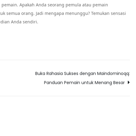
ra pemain. Apakah Anda seorang pemula atau pemain
tuk semua orang. Jadi mengapa menunggu? Temukan sensasi
dian Anda sendiri.
Buka Rahasia Sukses dengan Maindominoqq:
Panduan Pemain untuk Menang Besar