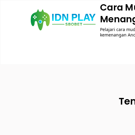
Skip
Cara M
to
Menan
content
Pelajari cara mu
kemenangan And
Te