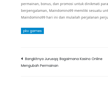
permainan, bonus, dan promosi untuk dinikmati pa
berpengalaman, Maindomino99 memiliki sesuatu un
Maindomino99 hari ini dan mulailah perjalanan perju
pkv games
Post
Bangkitnya Jurusqq: Bagaimana Kasino Online
Mengubah Permainan
navigation