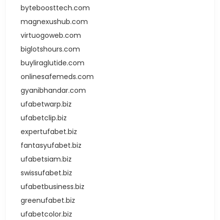
byteboosttech.com
magnexushub.com
virtuogoweb.com
biglotshours.com
buyliraglutide.com
onlinesafemeds.com
gyanibhandar.com
ufabetwarp.biz
ufabetclip.biz
expertufabet.biz
fantasyufabet.biz
ufabetsiam.biz
swissufabet.biz
ufabetbusiness.biz
greenufabet.biz
ufabetcolor.biz