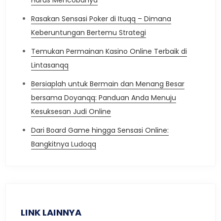
Harus Mencobanya
Rasakan Sensasi Poker di Ituqq – Dimana
Keberuntungan Bertemu Strategi
Temukan Permainan Kasino Online Terbaik di
Lintasanqq
Bersiaplah untuk Bermain dan Menang Besar
bersama Doyanqq: Panduan Anda Menuju
Kesuksesan Judi Online
Dari Board Game hingga Sensasi Online:
Bangkitnya Ludoqq
LINK LAINNYA