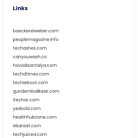
Links
baeckereiweber.com
peoplemagazine.info
techashes.com
canyouwash.co
havadisantalya.com
techdtimes.com
techieboot.com
gundembalikesir.com
itechar.com
yesbold.com
healthhubzone.com
ebaraat.com
techjuiced.com