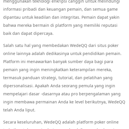
menggunakan teknologi enkripsi canggih untuk melindungi
informasi pribadi dan keuangan pemain, dan semua game
dipantau untuk keadilan dan integritas. Pemain dapat yakin
bahwa mereka bermain di platform yang memiliki reputasi
baik dan dapat dipercaya.
Salah satu hal yang membedakan WedeQQ dari situs poker
online lainnya adalah dedikasinya untuk pendidikan pemain.
Platform ini menawarkan banyak sumber daya bagi para
pemain yang ingin meningkatkan keterampilan mereka,
termasuk panduan strategi, tutorial, dan pelatihan yang
dipersonalisasi. Apakah Anda seorang pemula yang ingin
mempelajari dasar -dasarnya atau pro berpengalaman yang
ingin membawa permainan Anda ke level berikutnya, WedeQQ
telah Anda liput.
Secara keseluruhan, WedeQQ adalah platform poker online