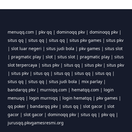
menuqq.com
|
pkv qq
|
dominoqq pkv
|
dominoqq pkv
|
situs qq
|
situs qq
|
situs qq
|
situs pkv games
|
situs pkv
|
slot luar negeri
|
situs judi bola
|
pkv games
|
situs slot
|
pragmatic play
|
slot
|
situs slot
|
pragmatic play
|
situs
slot terpercaya
|
situs pkv
|
situs qq
|
situs pkv
|
situs pkv
|
situs pkv
|
situs qq
|
situs qq
|
situs qq
|
situs qq
|
situs qq
|
situs qq
|
situs judi bola
|
mix parlay
|
bandarqq pkv
|
murniqq.com
|
hematqq.com
|
login
menuqq
|
login murniqq
|
login hematqq
|
pkv games
|
qq poker
|
bandarqq pkv
|
situs qq
|
slot gacor
|
slot
gacor
|
slot gacor
|
dominoqq pkv
|
situs qq
|
pkv qq
|
jurusqq.pkvgamesresmi.org