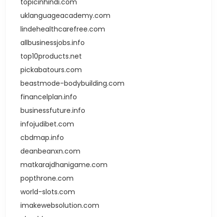
topicinhindi.com
uklanguageacademy.com
lindehealthcarefree.com
allbusinessjobs.info
top10products.net
pickabatours.com
beastmode-bodybuilding.com
financelplan.info
businessfuture.info
infojudibet.com
cbdmap.info
deanbeanxn.com
matkarajdhanigame.com
popthrone.com
world-slots.com
imakewebsolution.com