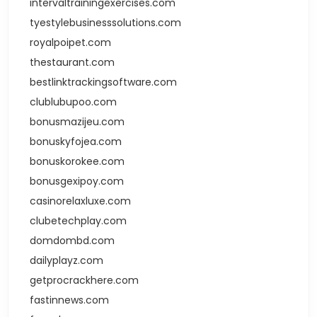
intervaltrainingexercises.com
tyestylebusinesssolutions.com
royalpoipet.com
thestaurant.com
bestlinktrackingsoftware.com
clublubupoo.com
bonusmazijeu.com
bonuskyfojea.com
bonuskorokee.com
bonusgexipoy.com
casinorelaxluxe.com
clubetechplay.com
domdombd.com
dailyplayz.com
getprocrackhere.com
fastinnews.com