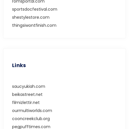
romsportal.com
sportsdocfestival.com
shestylestore.com
thingsiwontfinish.com
Links
saucyukiah.com
beikastreet.net
filmizlettir.net
ourmultiworlds.com
cooncreekclub.org
pegpufftimes.com