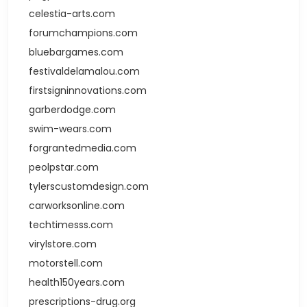
celestia-arts.com
forumchampions.com
bluebargames.com
festivaldelamalou.com
firstsigninnovations.com
garberdodge.com
swim-wears.com
forgrantedmedia.com
peolpstar.com
tylerscustomdesign.com
carworksonline.com
techtimesss.com
virylstore.com
motorstell.com
health150years.com
prescriptions-drug.org