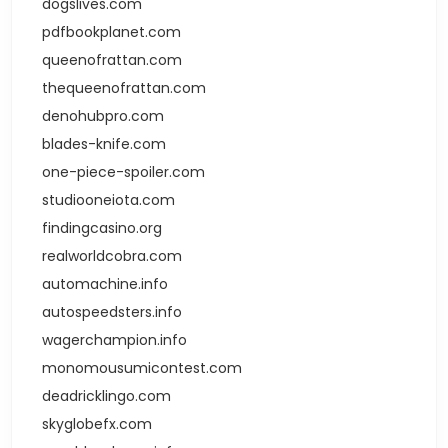
dogslives.com
pdfbookplanet.com
queenofrattan.com
thequeenofrattan.com
denohubpro.com
blades-knife.com
one-piece-spoiler.com
studiooneiota.com
findingcasino.org
realworldcobra.com
automachine.info
autospeedsters.info
wagerchampion.info
monomousumicontest.com
deadricklingo.com
skyglobefx.com