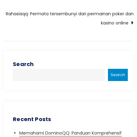
navigation
Rahasiaqq: Permata tersembunyi dari permainan poker dan
kasino online
Search
Search
Recent Posts
Memahami DominoQQ: Panduan Komprehensif