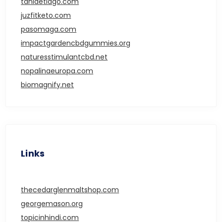
taniaetiago.com
juzfitketo.com
pasomaga.com
impactgardencbdgummies.org
naturesstimulantcbd.net
nopalinaeuropa.com
biomagnify.net
Links
thecedarglenmaltshop.com
georgemason.org
topicinhindi.com