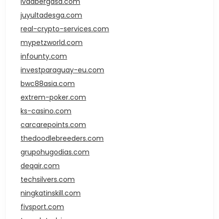
ivdabergasa.com
juyultadesga.com
real-crypto-services.com
mypetzworld.com
infounty.com
investparaguay-eu.com
bwc88asia.com
extrem-poker.com
ks-casino.com
carcarepoints.com
thedoodlebreeders.com
grupohugodias.com
deqair.com
techsilvers.com
ningkatinskill.com
fivsport.com