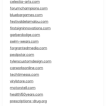
celestia-arts.com
forumchampions.com
bluebargames.com
festivaldelamalou.com
firstsigninnovations.com
garberdodge.com
swim-wears.com
forgrantedmedia.com
peolpstar.com
tylerscustomdesign.com
carworksonline.com
techtimesss.com
virylstore.com
motorstell.com
health150years.com
prescriptions-drug.org