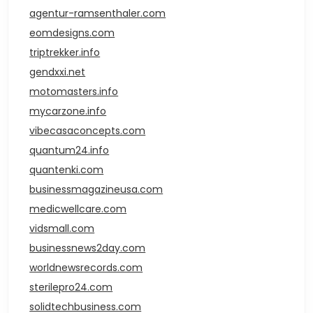
agentur-ramsenthaler.com
eomdesigns.com
triptrekker.info
gendxxi.net
motomasters.info
mycarzone.info
vibecasaconcepts.com
quantum24.info
quantenki.com
businessmagazineusa.com
medicwellcare.com
vidsmall.com
businessnews2day.com
worldnewsrecords.com
sterilepro24.com
solidtechbusiness.com