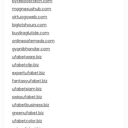
byteboosttech.com
magnexushub.com
virtuogoweb.com
biglotshours.com
buyliraglutide.com
onlinesafemeds.com
gyanibhandar.com
ufabetwarp.biz
ufabetclip.biz
expertufabet.biz
fantasyufabet.biz
ufabetsiam.biz
swissufabet.biz
ufabetbusiness.biz
greenufabet.biz
ufabetcolor.biz