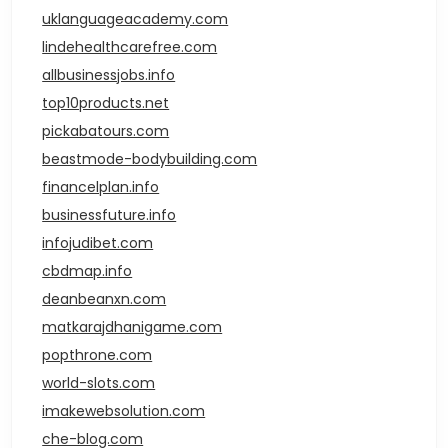
uklanguageacademy.com
lindehealthcarefree.com
allbusinessjobs.info
top10products.net
pickabatours.com
beastmode-bodybuilding.com
financelplan.info
businessfuture.info
infojudibet.com
cbdmap.info
deanbeanxn.com
matkarajdhanigame.com
popthrone.com
world-slots.com
imakewebsolution.com
che-blog.com