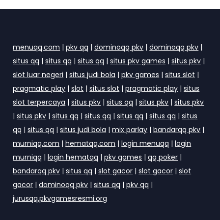
menuqq.com
|
pkv qq
|
dominoqq pkv
|
dominoqq pkv
|
situs qq
|
situs qq
|
situs qq
|
situs pkv games
|
situs pkv
|
slot luar negeri
|
situs judi bola
|
pkv games
|
situs slot
|
pragmatic play
|
slot
|
situs slot
|
pragmatic play
|
situs
slot terpercaya
|
situs pkv
|
situs qq
|
situs pkv
|
situs pkv
|
situs pkv
|
situs qq
|
situs qq
|
situs qq
|
situs qq
|
situs
qq
|
situs qq
|
situs judi bola
|
mix parlay
|
bandarqq pkv
|
murniqq.com
|
hematqq.com
|
login menuqq
|
login
murniqq
|
login hematqq
|
pkv games
|
qq poker
|
bandarqq pkv
|
situs qq
|
slot gacor
|
slot gacor
|
slot
gacor
|
dominoqq pkv
|
situs qq
|
pkv qq
|
jurusqq.pkvgamesresmi.org