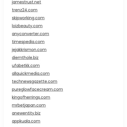
jamestrust.net
trenz24.com
skipworking.com
loizbeauty.com
anyconverter.com
timespedia.com
jejakkrismon.com
diemthole.biz
ufabetkk.com
allquickmedia.com
technewsgazette.com
pureglowfacecream.com
kingofherrings.com
mrbetjapan.com
anewentity.biz
appkuala.com