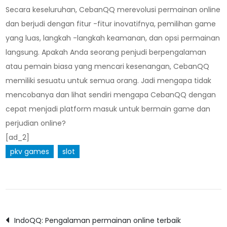
Secara keseluruhan, CebanQQ merevolusi permainan online
dan berjudi dengan fitur -fitur inovatifnya, pemilihan game
yang luas, langkah -langkah keamanan, dan opsi permainan
langsung. Apakah Anda seorang penjudi berpengalaman
atau pemain biasa yang mencari kesenangan, CebanQQ
memiliki sesuatu untuk semua orang. Jadi mengapa tidak
mencobanya dan lihat sendiri mengapa CebanQQ dengan
cepat menjadi platform masuk untuk bermain game dan
perjudian online?
[ad_2]
pkv games
slot
Post
IndoQQ: Pengalaman permainan online terbaik