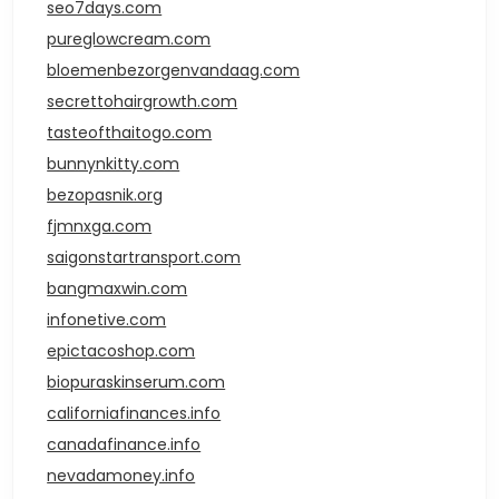
seo7days.com
pureglowcream.com
bloemenbezorgenvandaag.com
secrettohairgrowth.com
tasteofthaitogo.com
bunnynkitty.com
bezopasnik.org
fjmnxga.com
saigonstartransport.com
bangmaxwin.com
infonetive.com
epictacoshop.com
biopuraskinserum.com
californiafinances.info
canadafinance.info
nevadamoney.info