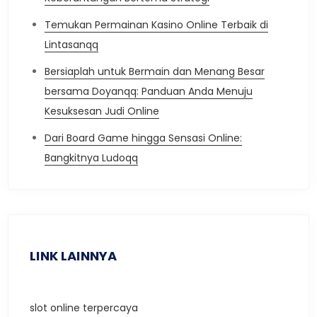
Temukan Permainan Kasino Online Terbaik di
Lintasanqq
Bersiaplah untuk Bermain dan Menang Besar
bersama Doyanqq: Panduan Anda Menuju
Kesuksesan Judi Online
Dari Board Game hingga Sensasi Online:
Bangkitnya Ludoqq
LINK LAINNYA
slot online terpercaya