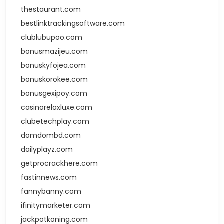
thestaurant.com
bestlinktrackingsoftware.com
clublubupoo.com
bonusmazijeu.com
bonuskyfojea.com
bonuskorokee.com
bonusgexipoy.com
casinorelaxluxe.com
clubetechplay.com
domdombd.com
dailyplayz.com
getprocrackhere.com
fastinnews.com
fannybanny.com
ifinitymarketer.com
jackpotkoning.com