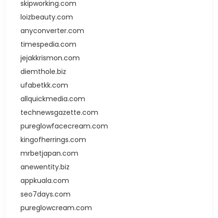
skipworking.com
loizbeauty.com
anyconverter.com
timespedia.com
jejakkrismon.com
diemthole.biz
ufabetkk.com
allquickmedia.com
technewsgazette.com
pureglowfacecream.com
kingofherrings.com
mrbetjapan.com
anewentity.biz
appkuala.com
seo7days.com
pureglowcream.com