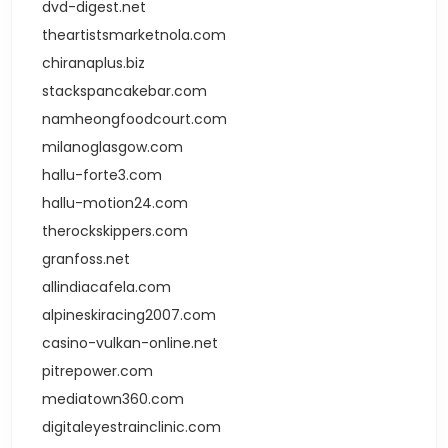
dvd-digest.net
theartistsmarketnola.com
chiranaplus.biz
stackspancakebar.com
namheongfoodcourt.com
milanoglasgow.com
hallu-forte3.com
hallu-motion24.com
therockskippers.com
granfoss.net
allindiacafela.com
alpineskiracing2007.com
casino-vulkan-online.net
pitrepower.com
mediatown360.com
digitaleyestrainclinic.com