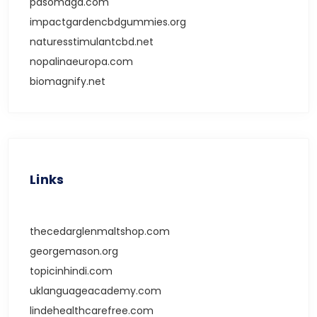
pasomaga.com
impactgardencbdgummies.org
naturesstimulantcbd.net
nopalinaeuropa.com
biomagnify.net
Links
thecedarglenmaltshop.com
georgemason.org
topicinhindi.com
uklanguageacademy.com
lindehealthcarefree.com