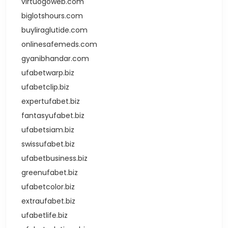
virtuogoweb.com
biglotshours.com
buyliraglutide.com
onlinesafemeds.com
gyanibhandar.com
ufabetwarp.biz
ufabetclip.biz
expertufabet.biz
fantasyufabet.biz
ufabetsiam.biz
swissufabet.biz
ufabetbusiness.biz
greenufabet.biz
ufabetcolor.biz
extraufabet.biz
ufabetlife.biz