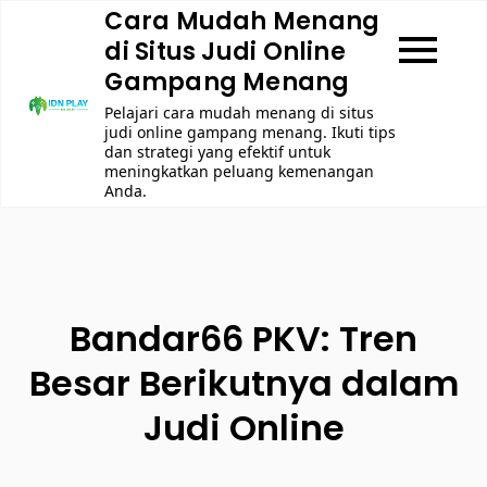
Skip
Cara Mudah Menang
to
di Situs Judi Online
content
Gampang Menang
Pelajari cara mudah menang di situs
judi online gampang menang. Ikuti tips
dan strategi yang efektif untuk
meningkatkan peluang kemenangan
Anda.
Bandar66 PKV: Tren
Besar Berikutnya dalam
Judi Online