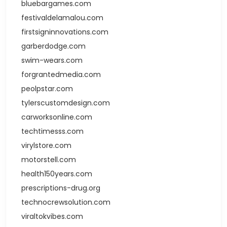
bluebargames.com
festivaldelamalou.com
firstsigninnovations.com
garberdodge.com
swim-wears.com
forgrantedmedia.com
peolpstar.com
tylerscustomdesign.com
carworksonline.com
techtimesss.com
virylstore.com
motorstell.com
health150years.com
prescriptions-drug.org
technocrewsolution.com
viraltokvibes.com