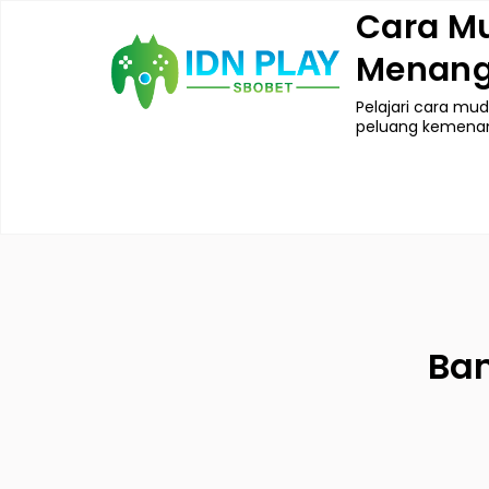
Skip
Cara Mu
to
Menan
content
Pelajari cara mu
peluang kemena
Ban