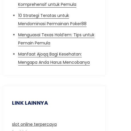
Komprehensif untuk Pemula
10 Strategi Teratas untuk
Mendominasi Permainan Poker88
Menguasai Texas Hold’em: Tips untuk
Pemain Pemula
Manfaat Ajoqq Bagi Kesehatan:
Mengapa Anda Harus Mencobanya
LINK LAINNYA
slot online terpercaya