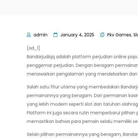
January 4, 2025
Pkv Games
,
Sl
[ad_1]
Bandarjudiqq adalah platform perjudian online po
penggemar perjudian. Dengan beragam permainan
menawarkan pengalaman yang mendebarkan dan me
Salah satu fitur utama yang membedakan Bandarjudi
permainannya yang beragam. Dari permainan kasino k
yang lebih modern seperti slot dan taruhan olahrag
Platform ini juga secara rutin memperbarui piliha
memastikan bahwa para pemain selalu memiliki se
Selain pilihan permainannya yang beragam, Band