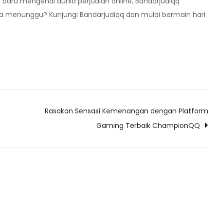
baru mengenal dunia perjudian online, Bandarjudiqq
a menunggu? Kunjungi Bandarjudiqq dan mulai bermain hari
Rasakan Sensasi Kemenangan dengan Platform
Gaming Terbaik ChampionQQ