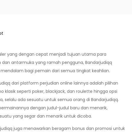
ot
puler yang dengan cepat menjadi tujuan utama para
 dan antarmuka yang ramah pengguna, Bandarjudiqq
ndalam bagi pemain dari semua tingkat keahlian.
qq dari platform perjudian online lainnya adalah pilihan
lasik seperti poker, blackjack, dan roulette hingga opsi
a, selalu ada sesuatu untuk semua orang di Bandarjudiqq.
n permainannya dengan judul-judul baru dan menarik,
suatu yang segar dan menarik untuk dicoba.
arjudiqq juga menawarkan beragam bonus dan promosi untuk