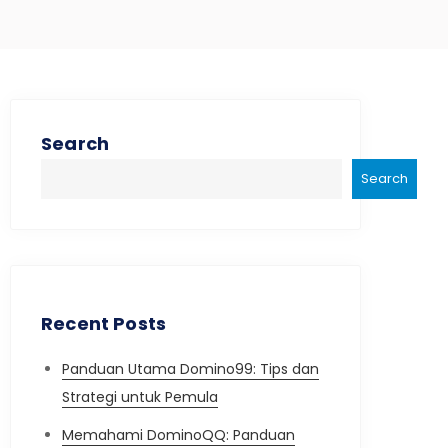
Search
Search
Recent Posts
Panduan Utama Domino99: Tips dan
Strategi untuk Pemula
Memahami DominoQQ: Panduan