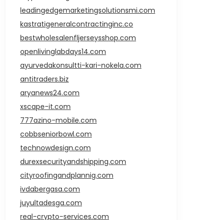
leadingedgemarketingsolutionsmi.com
kastratigeneralcontractinginc.co
bestwholesalenfljerseysshop.com
openlivinglabdays14.com
ayurvedakonsultti-kari-nokela.com
antitraders.biz
aryanews24.com
xscape-it.com
777azino-mobile.com
cobbseniorbowl.com
technowdesign.com
durexsecurityandshipping.com
cityroofingandplannig.com
ivdabergasa.com
juyultadesga.com
real-crypto-services.com