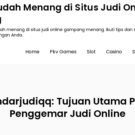
dah Menang di Situs Judi 
g
dah menang di situs judi online gampang menang. Ikuti tips dan 
ngan Anda.
Home
Pkv Games
Slot
Casino
darjudiqq: Tujuan Utama 
Penggemar Judi Online