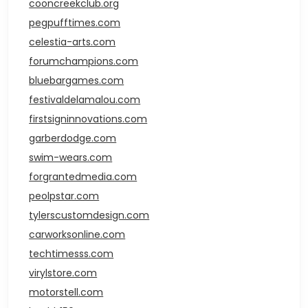
cooncreekclub.org
pegpufftimes.com
celestia-arts.com
forumchampions.com
bluebargames.com
festivaldelamalou.com
firstsigninnovations.com
garberdodge.com
swim-wears.com
forgrantedmedia.com
peolpstar.com
tylerscustomdesign.com
carworksonline.com
techtimesss.com
virylstore.com
motorstell.com