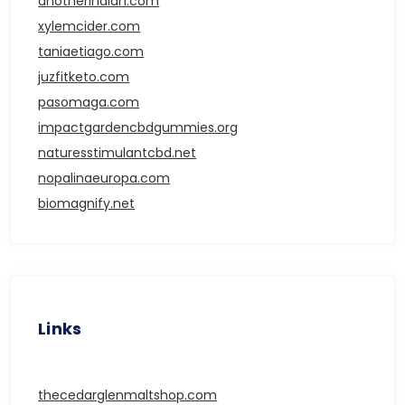
anotherindian.com
xylemcider.com
taniaetiago.com
juzfitketo.com
pasomaga.com
impactgardencbdgummies.org
naturesstimulantcbd.net
nopalinaeuropa.com
biomagnify.net
Links
thecedarglenmaltshop.com