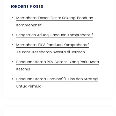
Recent Posts
Memahami Dasar-Dasar Sakong: Panduan
Komprehensif
Pengertian Aduqq: Panduan Komprehensif
Memahami PKV: Panduan Komprehensif
Asuransi Kesehatan Swasta di Jerman
Panduan Utama PKV Games: Yang Perlu Anda
Ketahui
Panduan Utama Domino99: Tips dan Strategi
untuk Pemula