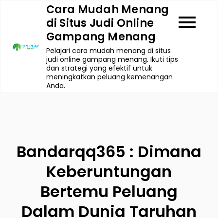
Skip
Cara Mudah Menang
to
di Situs Judi Online
content
Gampang Menang
Pelajari cara mudah menang di situs
judi online gampang menang. Ikuti tips
dan strategi yang efektif untuk
meningkatkan peluang kemenangan
Anda.
Bandarqq365 : Dimana
Keberuntungan
Bertemu Peluang
Dalam Dunia Taruhan