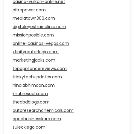
casino-vulkan-online.net
pitrepower.com
mediatown360.com
digitaleyestrainclinic.com
missionposible.com
online-casinos-vegas.com
xfinityrouterlogin.com
marketingjacks.com
topappliancereviews.com
trickytechupdates.com
hindiabhimaan.com
khabresach.com
thecbdblogs.com
autoresearchchemicals.com
apnabusinesskaro.com
suleckiego.com