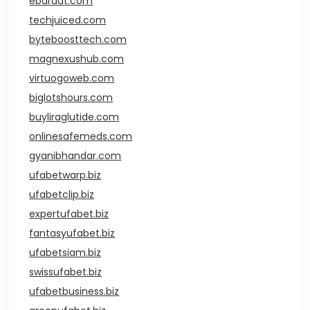
ebaraat.com
techjuiced.com
byteboosttech.com
magnexushub.com
virtuogoweb.com
biglotshours.com
buyliraglutide.com
onlinesafemeds.com
gyanibhandar.com
ufabetwarp.biz
ufabetclip.biz
expertufabet.biz
fantasyufabet.biz
ufabetsiam.biz
swissufabet.biz
ufabetbusiness.biz