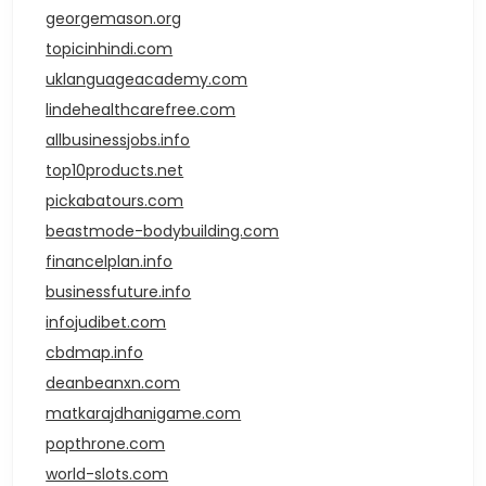
georgemason.org
topicinhindi.com
uklanguageacademy.com
lindehealthcarefree.com
allbusinessjobs.info
top10products.net
pickabatours.com
beastmode-bodybuilding.com
financelplan.info
businessfuture.info
infojudibet.com
cbdmap.info
deanbeanxn.com
matkarajdhanigame.com
popthrone.com
world-slots.com