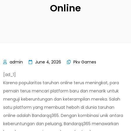
Online
June 4, 2026
Pkv Games
[ad_1]
Karena popularitas taruhan online terus meningkat, para
pemain terus mencari platform baru dan menarik untuk
menguji keberuntungan dan keterampilan mereka. Salah
satu platform yang membuat heboh di dunia taruhan
online adalah Bandarqq365. Dengan kombinasi unik antara
keberuntungan dan peluang, Bandarqq365 menawarkan