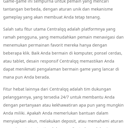
Game-game ini sempurna untuk pemain yang mencari
tantangan berbeda, dengan aturan unik dan mekanisme
gameplay yang akan membuat Anda tetap tenang.
Salah satu fitur utama Centralqq adalah platformnya yang
ramah pengguna, yang memudahkan pemain menavigasi dan
menemukan permainan favorit mereka hanya dengan
beberapa klik. Baik Anda bermain di komputer, ponsel cerdas,
atau tablet, desain responsif Centralqq memastikan Anda
dapat menikmati pengalaman bermain game yang lancar di
mana pun Anda berada.
Fitur hebat lainnya dari Centralqq adalah tim dukungan
pelanggannya, yang tersedia 24/7 untuk membantu Anda
dengan pertanyaan atau kekhawatiran apa pun yang mungkin
Anda miliki. Apakah Anda memerlukan bantuan dalam
menyiapkan akun, melakukan deposit, atau memahami aturan