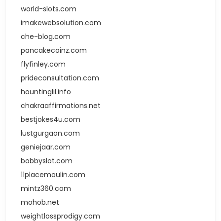
world-slots.com
imakewebsolution.com
che-blog.com
pancakecoinz.com
flyfinley.com
prideconsultation.com
hountinglil.info
chakraaffirmations.net
bestjokes4u.com
lustgurgaon.com
geniejaar.com
bobbyslot.com
11placemoulin.com
mintz360.com
mohob.net
weightlossprodigy.com