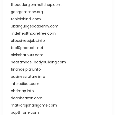
thecedarglenmaltshop.com
georgemason.org
topicinhindi.com
uklanguageacademy.com
lindehealthcarefree.com
allbusinessjobs.info
top10products.net
pickabatours.com
beastmode-bodybuilding.com
financelplan.info
businessfuture.info
infojudibet.com
cbdmap.info
deanbeanxn.com
matkarajdhanigame.com
popthrone.com