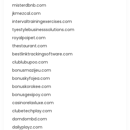
misterdbnb.com
jkmezcal.com
intervaltrainingexercises.com
tyestylebusinesssolutions.com
royalpoipet.com
thestaurant.com
bestlinktrackingsoftware.com
clublubupoo.com
bonusmazijeu.com
bonuskyfojea.com
bonuskorokee.com
bonusgexipoy.com
casinorelaxluxe.com
clubetechplay.com
domdombd.com
dailyplayz.com