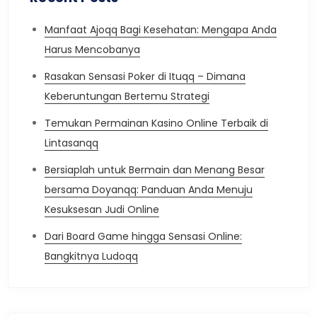
Manfaat Ajoqq Bagi Kesehatan: Mengapa Anda
Harus Mencobanya
Rasakan Sensasi Poker di Ituqq – Dimana
Keberuntungan Bertemu Strategi
Temukan Permainan Kasino Online Terbaik di
Lintasanqq
Bersiaplah untuk Bermain dan Menang Besar
bersama Doyanqq: Panduan Anda Menuju
Kesuksesan Judi Online
Dari Board Game hingga Sensasi Online:
Bangkitnya Ludoqq