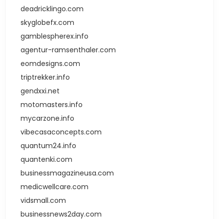
deadricklingo.com
skyglobefx.com
gamblespherex.info
agentur-ramsenthaler.com
eomdesigns.com
triptrekker.info
gendxxi.net
motomasters.info
mycarzone.info
vibecasaconcepts.com
quantum24.info
quantenki.com
businessmagazineusa.com
medicwellcare.com
vidsmall.com
businessnews2day.com