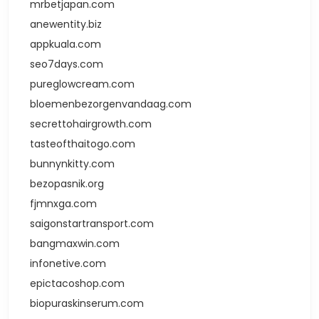
mrbetjapan.com
anewentity.biz
appkuala.com
seo7days.com
pureglowcream.com
bloemenbezorgenvandaag.com
secrettohairgrowth.com
tasteofthaitogo.com
bunnynkitty.com
bezopasnik.org
fjmnxga.com
saigonstartransport.com
bangmaxwin.com
infonetive.com
epictacoshop.com
biopuraskinserum.com