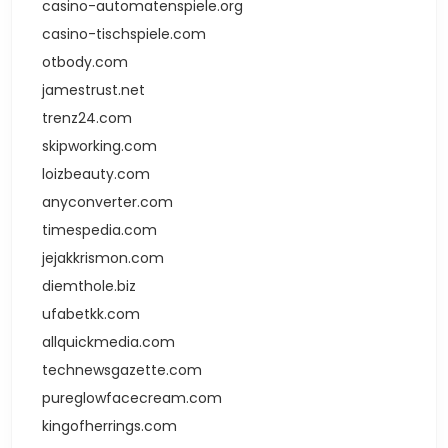
casino-automatenspiele.org
casino-tischspiele.com
otbody.com
jamestrust.net
trenz24.com
skipworking.com
loizbeauty.com
anyconverter.com
timespedia.com
jejakkrismon.com
diemthole.biz
ufabetkk.com
allquickmedia.com
technewsgazette.com
pureglowfacecream.com
kingofherrings.com