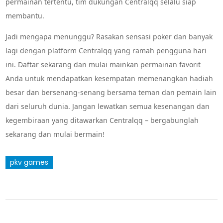
permainan tertentu, tim dukungan Centralqq selalu siap
membantu.
Jadi mengapa menunggu? Rasakan sensasi poker dan banyak
lagi dengan platform Centralqq yang ramah pengguna hari
ini. Daftar sekarang dan mulai mainkan permainan favorit
Anda untuk mendapatkan kesempatan memenangkan hadiah
besar dan bersenang-senang bersama teman dan pemain lain
dari seluruh dunia. Jangan lewatkan semua kesenangan dan
kegembiraan yang ditawarkan Centralqq – bergabunglah
sekarang dan mulai bermain!
pkv games