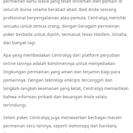
permainan kartu klasik yang telah dinikmati oleh pemain di
seluruh dunia selama berabad-abad. Baik Anda seorang
profesional berpengalaman atau pemula, Centralqq memiliki
sesuatu untuk semua orang, dengan beragam permainan
poker berbeda untuk dipilih, termasuk Texas Hold’em, Omaha,
dan banyak lagi.
Apa yang membedakan Centralqq dari platform perjudian
online lainnya adalah komitmennya untuk menyediakan
lingkungan permainan yang aman dan terjamin bagi para
pemainnya. Dengan teknologi enkripsi tercanggih dan
langkah-langkah keamanan yang ketat, Centralqq memastikan
bahwa informasi pribadi dan keuangan Anda selalu
terlindungi.
Selain poker, Centralqq juga menawarkan berbagai macam
permainan seru lainnya, seperti dominoqq dan bandarq.