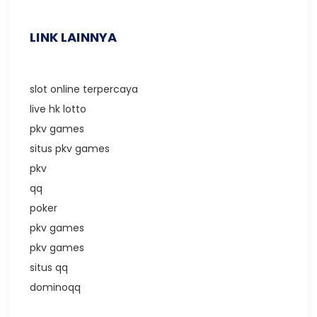
LINK LAINNYA
slot online terpercaya
live hk lotto
pkv games
situs pkv games
pkv
qq
poker
pkv games
pkv games
situs qq
dominoqq