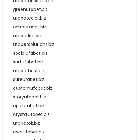
ufabetbusiness.biz
greenufabet.biz
ufabetcolor.biz
extraufabet.biz
ufabetlife.biz
ufabetsolutions.biz
socialufabet.biz
surfufabet.biz
ufabetbest.biz
sureufabet.biz
customufabet.biz
storyufabet.biz
epicufabet.biz
crystalufabet.biz
ufabetok.biz
everufabet.biz