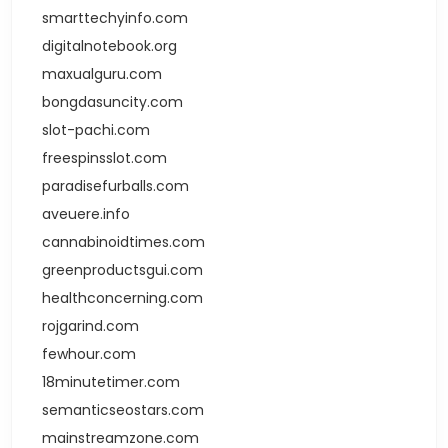
smarttechyinfo.com
digitalnotebook.org
maxualguru.com
bongdasuncity.com
slot-pachi.com
freespinsslot.com
paradisefurballs.com
aveuere.info
cannabinoidtimes.com
greenproductsgui.com
healthconcerning.com
rojgarind.com
fewhour.com
18minutetimer.com
semanticseostars.com
mainstreamzone.com