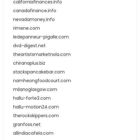
californiafinances.info
canadafinance.info
nevadamoney.info
rimene.com
ledepanneur-pigalle.com
dvd-digest.net
theartistsmarketnola.com
chiranaplus.biz
stackspancakebar.com
namheongfoodcourt.com
milanoglasgow.com
hallu-forte3.com
hallu-motion24.com
therockskippers.com
granfoss.net
allindiacafela.com