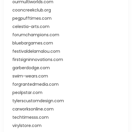
ourmultiworlds.com
cooncreekclub.org
pegpufftimes.com
celestia-arts.com
forumchampions.com
bluebargames.com
festivaldelamalou.com
firstsigninnovations.com
garberdodge.com
swim-wears.com
forgrantedmedia.com
peolpstar.com
tylerscustomdesign.com
carworksonline.com
techtimesss.com
virylstore.com