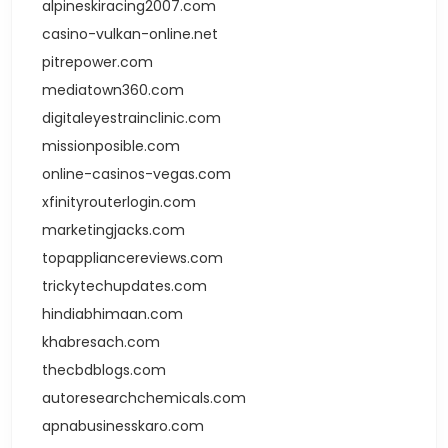
alpineskiracing2007.com
casino-vulkan-online.net
pitrepower.com
mediatown360.com
digitaleyestrainclinic.com
missionposible.com
online-casinos-vegas.com
xfinityrouterlogin.com
marketingjacks.com
topappliancereviews.com
trickytechupdates.com
hindiabhimaan.com
khabresach.com
thecbdblogs.com
autoresearchchemicals.com
apnabusinesskaro.com