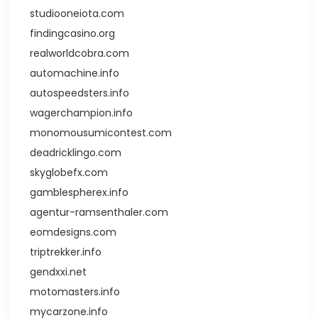
studiooneiota.com
findingcasino.org
realworldcobra.com
automachine.info
autospeedsters.info
wagerchampion.info
monomousumicontest.com
deadricklingo.com
skyglobefx.com
gamblespherex.info
agentur-ramsenthaler.com
eomdesigns.com
triptrekker.info
gendxxi.net
motomasters.info
mycarzone.info