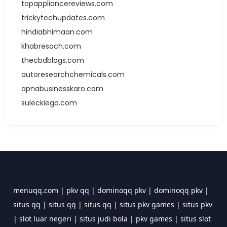
topappliancereviews.com
trickytechupdates.com
hindiabhimaan.com
khabresach.com
thecbdblogs.com
autoresearchchemicals.com
apnabusinesskaro.com
suleckiego.com
menuqq.com
|
pkv qq
|
dominoqq pkv
|
dominoqq pkv
|
situs qq
|
situs qq
|
situs qq
|
situs pkv games
|
situs pkv
|
slot luar negeri
|
situs judi bola
|
pkv games
|
situs slot