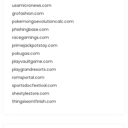
usamicronews.com
grofashion.com
pokemongoevolutioncalc.com
phishingbase.com
racegamings.com
primejackpotstay.com
pokugaa.com
playvaultgame.com
playgrandresorts.com
romsportal.com
sportsdocfestival.com
shestylestore.com
thingsiwontfinish.com