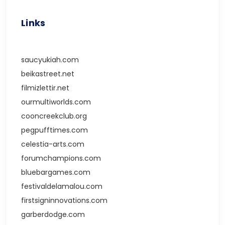
Links
saucyukiah.com
beikastreet.net
filmizlettir.net
ourmultiworlds.com
cooncreekclub.org
pegpufftimes.com
celestia-arts.com
forumchampions.com
bluebargames.com
festivaldelamalou.com
firstsigninnovations.com
garberdodge.com