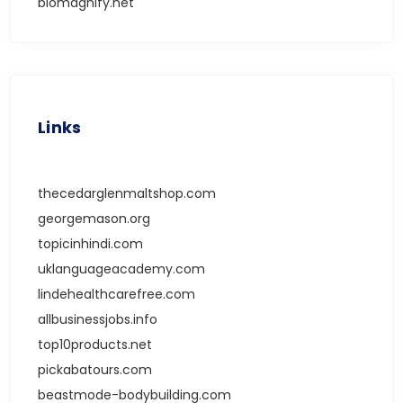
biomagnify.net
Links
thecedarglenmaltshop.com
georgemason.org
topicinhindi.com
uklanguageacademy.com
lindehealthcarefree.com
allbusinessjobs.info
top10products.net
pickabatours.com
beastmode-bodybuilding.com