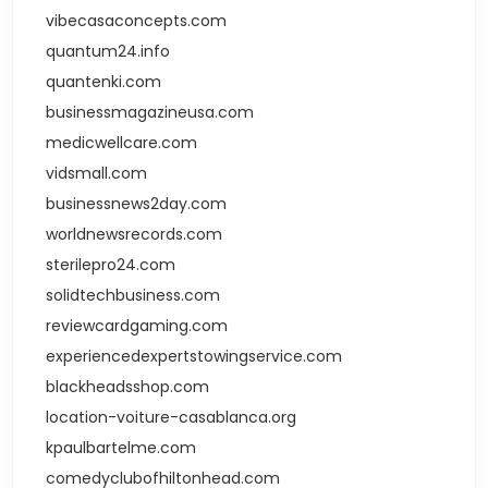
vibecasaconcepts.com
quantum24.info
quantenki.com
businessmagazineusa.com
medicwellcare.com
vidsmall.com
businessnews2day.com
worldnewsrecords.com
sterilepro24.com
solidtechbusiness.com
reviewcardgaming.com
experiencedexpertstowingservice.com
blackheadsshop.com
location-voiture-casablanca.org
kpaulbartelme.com
comedyclubofhiltonhead.com