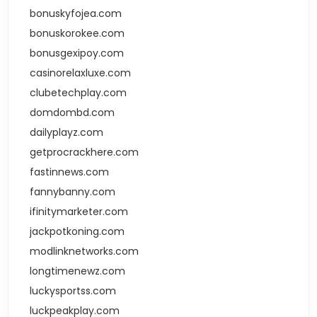
bonuskyfojea.com
bonuskorokee.com
bonusgexipoy.com
casinorelaxluxe.com
clubetechplay.com
domdombd.com
dailyplayz.com
getprocrackhere.com
fastinnews.com
fannybanny.com
ifinitymarketer.com
jackpotkoning.com
modlinknetworks.com
longtimenewz.com
luckysportss.com
luckpeakplay.com