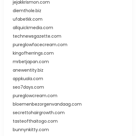
jejakkrismon.com
diemthole.biz
ufabetkk.com
allquickmedia.com
technewsgazette.com
pureglowfacecream.com
kingofherrings.com
mrbetjapan.com
anewentity.biz
appkuala.com
seo7days.com
pureglowcream.com
bloemenbezorgenvandaag.com
secrettohairgrowth.com
tasteofthaitogo.com
bunnynkitty.com