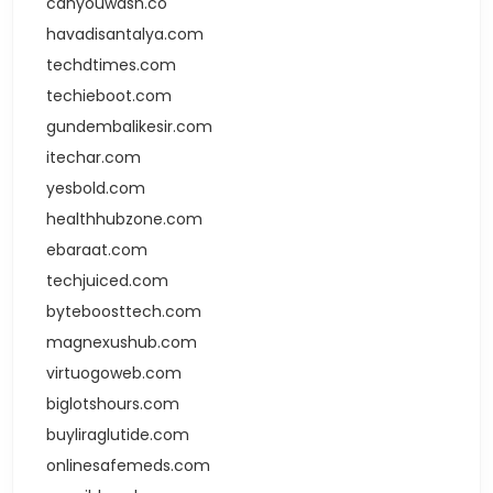
canyouwash.co
havadisantalya.com
techdtimes.com
techieboot.com
gundembalikesir.com
itechar.com
yesbold.com
healthhubzone.com
ebaraat.com
techjuiced.com
byteboosttech.com
magnexushub.com
virtuogoweb.com
biglotshours.com
buyliraglutide.com
onlinesafemeds.com