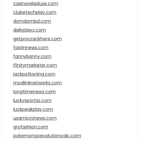
casinorelaxluxe.com
clubetechplay.com
domdombd.com
dailyplayz.com
getprocrackhere.com
fastinnews.com
fannybanny.com
ifinitymarketer.com
jackpotkoning.com
modlinknetworks.com
longtimenewz.com
luckysportss.com
luckpeakplay.com
usamicronews.com
grofashion.com
pokemongoevolutioncalc.com