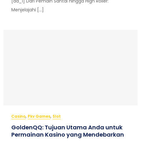
[ad_1] Dari Pemain Santai hingga High Roller:
Menjelajahi […]
,
,
Casino
Pkv Games
Slot
GoldenQQ: Tujuan Utama Anda untuk
Permainan Kasino yang Mendebarkan