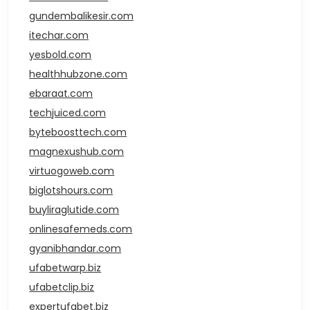
gundembalikesir.com
itechar.com
yesbold.com
healthhubzone.com
ebaraat.com
techjuiced.com
byteboosttech.com
magnexushub.com
virtuogoweb.com
biglotshours.com
buyliraglutide.com
onlinesafemeds.com
gyanibhandar.com
ufabetwarp.biz
ufabetclip.biz
expertufabet.biz