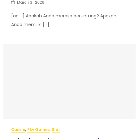
March 31, 2026
[ad_1] Apakah Anda merasa beruntung? Apakah
Anda memiliki […]
,
,
Casino
Pkv Games
Slot