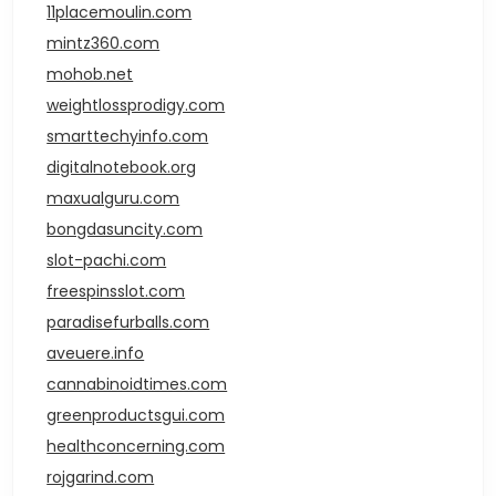
11placemoulin.com
mintz360.com
mohob.net
weightlossprodigy.com
smarttechyinfo.com
digitalnotebook.org
maxualguru.com
bongdasuncity.com
slot-pachi.com
freespinsslot.com
paradisefurballs.com
aveuere.info
cannabinoidtimes.com
greenproductsgui.com
healthconcerning.com
rojgarind.com