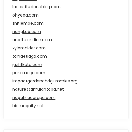
lacostituzioneblog.com
ohyeea.com
zhitiemoe.com
nungkub.com
anotherindian.com
xylemcider.com
taniaetiago.com
juzfitketo.com
pasomaga.com
impactgardencbdgummies.org
naturesstimulantcbd.net
nopalinaeuropa.com
biomagnify.net