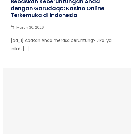
Bebaskan Keberuntungan Anda
dengan Garudaqq: Kasino Online
Terkemuka di Indonesia
March 30, 2026
[ad_1] Apakah Anda merasa beruntung? Jika iya,
inilah […]