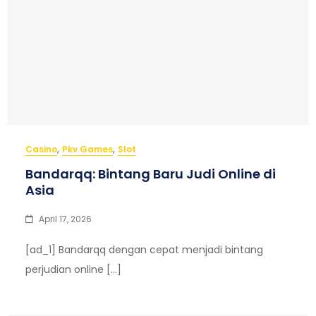
,
,
Casino
Pkv Games
Slot
Bandarqq: Bintang Baru Judi Online di
Asia
April 17, 2026
[ad_1] Bandarqq dengan cepat menjadi bintang
perjudian online […]