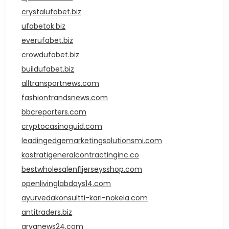
crystalufabet.biz
ufabetok.biz
everufabet.biz
crowdufabet.biz
buildufabet.biz
alltransportnews.com
fashiontrandsnews.com
bbcreporters.com
cryptocasinoguid.com
leadingedgemarketingsolutionsmi.com
kastratigeneralcontractinginc.co
bestwholesalenfljerseysshop.com
openlivinglabdays14.com
ayurvedakonsultti-kari-nokela.com
antitraders.biz
aryanews24.com