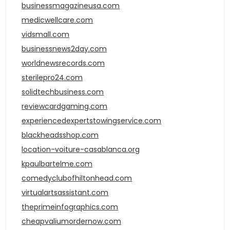
businessmagazineusa.com
medicwellcare.com
vidsmall.com
businessnews2day.com
worldnewsrecords.com
sterilepro24.com
solidtechbusiness.com
reviewcardgaming.com
experiencedexpertstowingservice.com
blackheadsshop.com
location-voiture-casablanca.org
kpaulbartelme.com
comedyclubofhiltonhead.com
virtualartsassistant.com
theprimeinfographics.com
cheapvaliumordernow.com