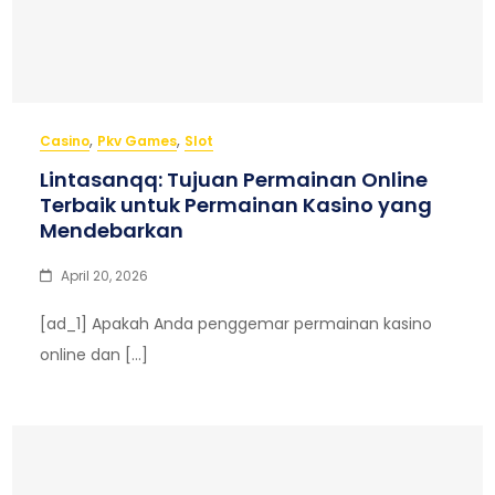
,
,
Casino
Pkv Games
Slot
Lintasanqq: Tujuan Permainan Online
Terbaik untuk Permainan Kasino yang
Mendebarkan
April 20, 2026
[ad_1] Apakah Anda penggemar permainan kasino
online dan […]