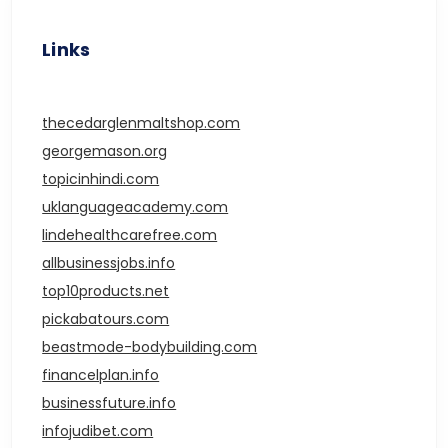
Links
thecedarglenmaltshop.com
georgemason.org
topicinhindi.com
uklanguageacademy.com
lindehealthcarefree.com
allbusinessjobs.info
top10products.net
pickabatours.com
beastmode-bodybuilding.com
financelplan.info
businessfuture.info
infojudibet.com