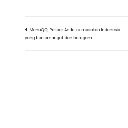
Post
MenuQQ: Paspor Anda ke masakan Indonesia
yang bersemangat dan beragam
navigation