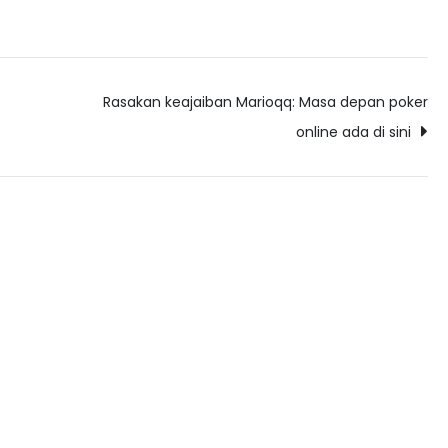
Rasakan keajaiban Marioqq: Masa depan poker
online ada di sini