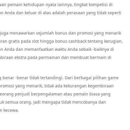
 pemain kehidupan nyata lainnya, tingkat kompetisi di
an Anda dan keluar di atas adalah perasaan yang tidak seperti
qq juga menawarkan sejumlah bonus dan promosi yang menarik
an gratis pada slot hingga bonus cashback tentang kerugian,
n Anda dan memanfaatkan waktu Anda sebaik -baiknya di
mbiraan ekstra pada permainan dan membuat bermain di
 benar -benar tidak tertandingi. Dari berbagai pilihan game
 promosi yang menarik, tidak ada kekurangan kegembiraan
 seorang penjudi berpengalaman atau pemain biasa yang
tuk semua orang. Jadi mengapa tidak mencobanya dan
an kecewa.