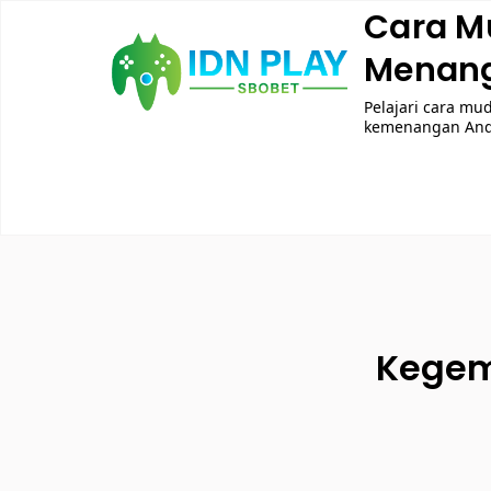
Skip
Cara M
to
Menan
content
Pelajari cara mu
kemenangan And
Kegem