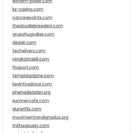
extrem-poker.com
ks-casino.com
carcarepoints.com
thedoodlebreeders.com
grupohugodias.com
deqair.com
techsilvers.com
ningkatinskill.com
fivsport.com
templatedzine.com
lawinfoadvice.com
phenqdietplan.org
sumnercafe.com
dunetflix.com
movimientoindignados.org
milfxxxpussy.com