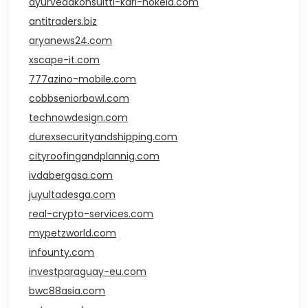
ayurvedakonsultti-kari-nokela.com
antitraders.biz
aryanews24.com
xscape-it.com
777azino-mobile.com
cobbseniorbowl.com
technowdesign.com
durexsecurityandshipping.com
cityroofingandplannig.com
ivdabergasa.com
juyultadesga.com
real-crypto-services.com
mypetzworld.com
infounty.com
investparaguay-eu.com
bwc88asia.com