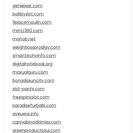
geniejaar.com
bobbyslot.com
11placemoulin.com
mintz360.com
mohob.net
weightlossprodigy.com
smarttechyinfo.com
digitalnotebook.org
maxualguru.com
bongdasuncity.com
slot-pachi.com
freespinsslot.com
paradisefurballs.com
aveuere.info
cannabinoidtimes.com
greenproductsgui.com