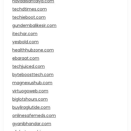
havadisantalya.com
techdtimes.com
techieboot.com
gundembalikesir.com
itechar.com
yesbold.com
healthhubzone.com
ebaraat.com
techjuiced.com
byteboosttech.com
magnexushub.com
virtuogoweb.com
biglotshours.com
buyliraglutide.com
onlinesafemeds.com
gyanibhandar.com