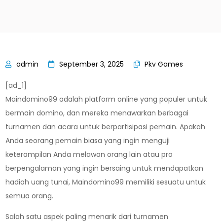
September 3, 2025
Pkv Games
[ad_1]
Maindomino99 adalah platform online yang populer untuk
bermain domino, dan mereka menawarkan berbagai
turnamen dan acara untuk berpartisipasi pemain. Apakah
Anda seorang pemain biasa yang ingin menguji
keterampilan Anda melawan orang lain atau pro
berpengalaman yang ingin bersaing untuk mendapatkan
hadiah uang tunai, Maindomino99 memiliki sesuatu untuk
semua orang.
Salah satu aspek paling menarik dari turnamen