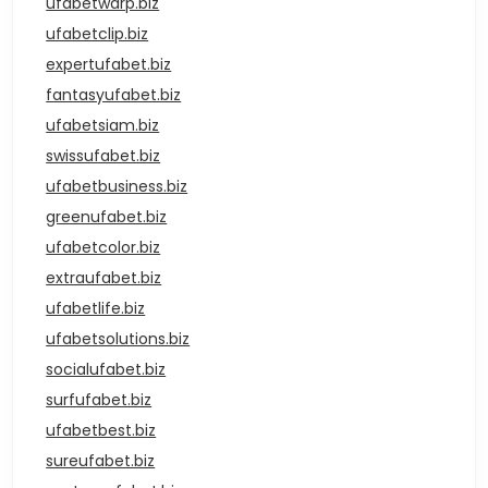
ufabetwarp.biz
ufabetclip.biz
expertufabet.biz
fantasyufabet.biz
ufabetsiam.biz
swissufabet.biz
ufabetbusiness.biz
greenufabet.biz
ufabetcolor.biz
extraufabet.biz
ufabetlife.biz
ufabetsolutions.biz
socialufabet.biz
surfufabet.biz
ufabetbest.biz
sureufabet.biz