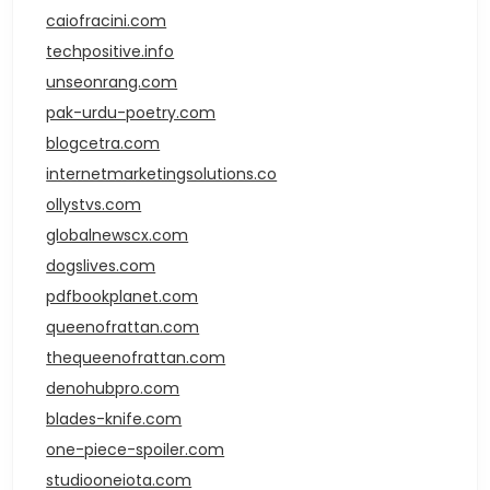
caiofracini.com
techpositive.info
unseonrang.com
pak-urdu-poetry.com
blogcetra.com
internetmarketingsolutions.co
ollystvs.com
globalnewscx.com
dogslives.com
pdfbookplanet.com
queenofrattan.com
thequeenofrattan.com
denohubpro.com
blades-knife.com
one-piece-spoiler.com
studiooneiota.com