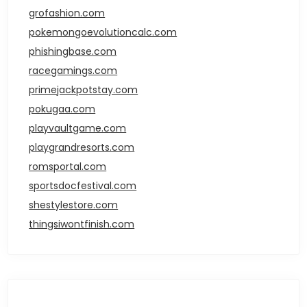
grofashion.com
pokemongoevolutioncalc.com
phishingbase.com
racegamings.com
primejackpotstay.com
pokugaa.com
playvaultgame.com
playgrandresorts.com
romsportal.com
sportsdocfestival.com
shestylestore.com
thingsiwontfinish.com