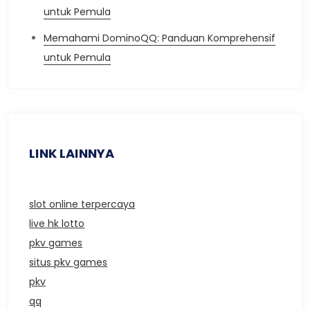
untuk Pemula
Memahami DominoQQ: Panduan Komprehensif
untuk Pemula
LINK LAINNYA
slot online terpercaya
live hk lotto
pkv games
situs pkv games
pkv
qq