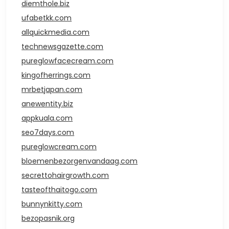
diemthole.biz
ufabetkk.com
allquickmedia.com
technewsgazette.com
pureglowfacecream.com
kingofherrings.com
mrbetjapan.com
anewentity.biz
appkuala.com
seo7days.com
pureglowcream.com
bloemenbezorgenvandaag.com
secrettohairgrowth.com
tasteofthaitogo.com
bunnynkitty.com
bezopasnik.org