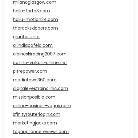
milanoglasgow.com
hallu-forte3.com
hallu-motion24.com
therockskippers.com
granfoss.net
allindiacafela.com
alpineskiracing2007.com
casino-vulkan-online.net
pitrepower.com
mediatown360.com
digitaleyestrainclinic.com
missionposible.com
online-casinos-vegas.com
xfinityrouterlogin.com
marketingjacks.com
topappliancereviews.com