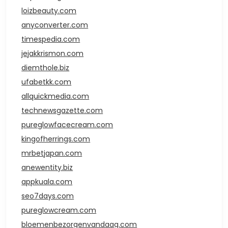
loizbeauty.com
anyconverter.com
timespedia.com
jejakkrismon.com
diemthole.biz
ufabetkk.com
allquickmedia.com
technewsgazette.com
pureglowfacecream.com
kingofherrings.com
mrbetjapan.com
anewentity.biz
appkuala.com
seo7days.com
pureglowcream.com
bloemenbezorgenvandaag.com