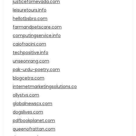
justicefornevada.com
leisuretours.info
hellotbsbro.com
farmandpetscare.com
computingservice.info
caiofracini.com
techpositive.info
unseonrang.com
pak-urdu-poetry.com
blogcetra.com
internetmarketingsolutions.co
ollystvs.com
globalnewscx.com
dogslives.com
pdfbookplanet.com
queenofrattan.com