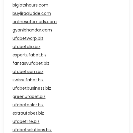
biglotshours.com
buyliraglutide.com
onlinesafemeds.com
gyanibhandar.com
ufabetwarp.biz
ufabetclip.biz
expertufabet.biz
fantasyufabet.biz
ufabetsiam.biz
swissufabet.biz
ufabetbusiness.biz
greenufabet.biz
ufabetcolor.biz
extraufabet.biz
ufabetlife.biz
ufabetsolutions.biz