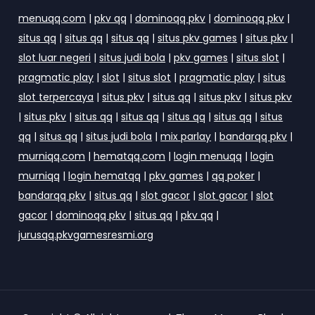
menuqq.com
|
pkv qq
|
dominoqq pkv
|
dominoqq pkv
|
situs qq
|
situs qq
|
situs qq
|
situs pkv games
|
situs pkv
|
slot luar negeri
|
situs judi bola
|
pkv games
|
situs slot
|
pragmatic play
|
slot
|
situs slot
|
pragmatic play
|
situs
slot terpercaya
|
situs pkv
|
situs qq
|
situs pkv
|
situs pkv
|
situs pkv
|
situs qq
|
situs qq
|
situs qq
|
situs qq
|
situs
qq
|
situs qq
|
situs judi bola
|
mix parlay
|
bandarqq pkv
|
murniqq.com
|
hematqq.com
|
login menuqq
|
login
murniqq
|
login hematqq
|
pkv games
|
qq poker
|
bandarqq pkv
|
situs qq
|
slot gacor
|
slot gacor
|
slot
gacor
|
dominoqq pkv
|
situs qq
|
pkv qq
|
jurusqq.pkvgamesresmi.org