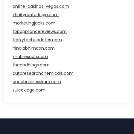
online-casinos-vegas.com
xfinityrouterlogin.com
marketingjacks.com
topappliancereviews.com
trickytechupdates.com
hindiabhimaan.com
khabresach.com
thecbdblogs.com
autoresearchchemicals.com
apnabusinesskaro.com
suleckiego.com