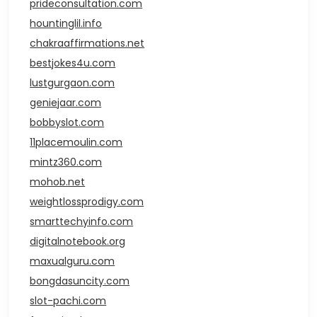
prideconsultation.com
hountinglil.info
chakraaffirmations.net
bestjokes4u.com
lustgurgaon.com
geniejaar.com
bobbyslot.com
11placemoulin.com
mintz360.com
mohob.net
weightlossprodigy.com
smarttechyinfo.com
digitalnotebook.org
maxualguru.com
bongdasuncity.com
slot-pachi.com