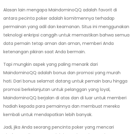
Alasan lain mengapa MaindominoQQ adalah favorit di
antara pecinta poker adalah komitmennya terhadap
permainan yang adil dan keamanan. Situs ini menggunakan
teknologi enkripsi canggih untuk memastikan bahwa semua
data pemain tetap aman dan aman, memberi Anda
ketenangan pikiran saat Anda bermain.
Tapi mungkin aspek yang paling menarik dari
MaindominoQQ adalah bonus dan promosi yang murah
hati. Dari bonus selamat datang untuk pemain baru hingga
promosi berkelanjutan untuk pelanggan yang loyal,
MaindominoQQ berjalan di atas dan di luar untuk memberi
hadiah kepada para pemainnya dan membuat mereka
kembali untuk mendapatkan lebih banyak.
Jadi, jika Anda seorang pencinta poker yang mencari