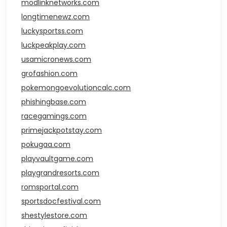
modlinknetworks.com
longtimenewz.com
luckysportss.com
luckpeakplay.com
usamicronews.com
grofashion.com
pokemongoevolutioncalc.com
phishingbase.com
racegamings.com
primejackpotstay.com
pokugaa.com
playvaultgame.com
playgrandresorts.com
romsportal.com
sportsdocfestival.com
shestylestore.com