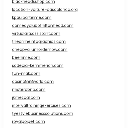
blackheadsshop.com
location-voiture-casablanca.org
kpaulbartelme.com
comedyclubofhiltonhead.com
virtualartsassistant.com
theprimeinfographics.com
cheapvaliumordernow.com
beenime.com
sodecia-kemmerich.com
fun-mak.com
casino888world.com
misterdbnb.com
jkmezcal.com
intervaltrainingexercises.com
tyestylebusinesssolutions.com
royalpoipet.com