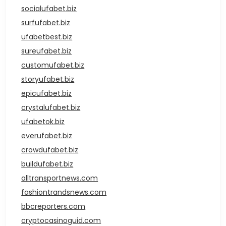
socialufabet.biz
surfufabet.biz
ufabetbest.biz
sureufabet.biz
customufabet.biz
storyufabet.biz
epicufabet.biz
crystalufabet.biz
ufabetok.biz
everufabet.biz
crowdufabet.biz
buildufabet.biz
alltransportnews.com
fashiontrandsnews.com
bbcreporters.com
cryptocasinoguid.com