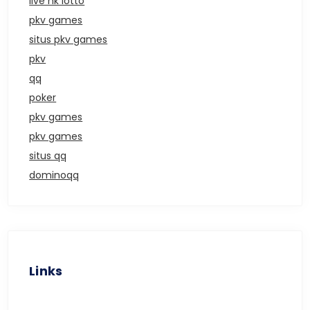
live hk lotto
pkv games
situs pkv games
pkv
qq
poker
pkv games
pkv games
situs qq
dominoqq
Links