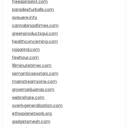
freespinsslot.com
paradisefurballs.com
aveuere.info
cannabinoidtimes.com
greenproductsgui.com
healthconcerning.com
rojgarind.com
fewhour.com
18minutetimer.com
semanticseostars.com
mainstreamzone.com
growmarijuanas.com
webnshare.com
overlygeneralization.com
ethiopianetwork.org
gadgetsmesh.com