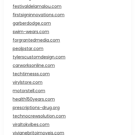
festivaldelamalou.com
firstsigninnovations.com
garberdodge.com
swim-wears.com
forgrantedmedia.com
peolpstar.com
tylerscustomdesign.com
carworksonline.com
techtimesss.com
virylstore.com
motorstell.com
health150years.com
prescriptions-drug.org
technocrewsolution.com
viraltokvibes.com
vivianebritoimoveis.com